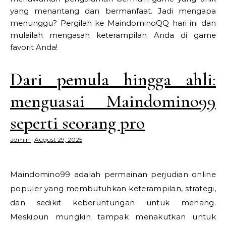
yang menantang dan bermanfaat. Jadi mengapa
menunggu? Pergilah ke MaindominoQQ hari ini dan
mulailah mengasah keterampilan Anda di game
favorit Anda!
Dari pemula hingga ahli:
menguasai Maindomino99
seperti seorang pro
admin
|
August 29, 2025
Maindomino99 adalah permainan perjudian online
populer yang membutuhkan keterampilan, strategi,
dan sedikit keberuntungan untuk menang.
Meskipun mungkin tampak menakutkan untuk