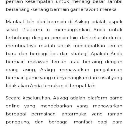
pemain kesempatan untuk menang besar sambil
bersenang -senang bermain game favorit mereka.
Manfaat lain dari bermain di Asikqq adalah aspek
sosial. Platform ini memungkinkan Anda untuk
terhubung dengan pemain lain dari seluruh dunia,
membuatnya mudah untuk mendapatkan teman
baru dan berbagi tips dan strategi. Apakah Anda
bermain melawan teman atau bersaing dengan
orang asing, Asikqq menawarkan pengalaman
bermain game yang menyenangkan dan sosial yang
tidak akan Anda temukan di tempat lain.
Secara keseluruhan, Asikqq adalah platform game
online yang mendebarkan yang menawarkan
berbagai permainan, antarmuka yang ramah
pengguna, dan berbagai manfaat bagi para