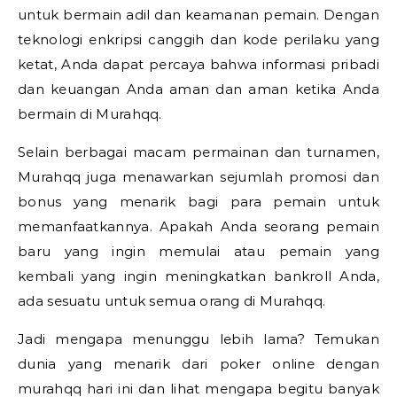
untuk bermain adil dan keamanan pemain. Dengan
teknologi enkripsi canggih dan kode perilaku yang
ketat, Anda dapat percaya bahwa informasi pribadi
dan keuangan Anda aman dan aman ketika Anda
bermain di Murahqq.
Selain berbagai macam permainan dan turnamen,
Murahqq juga menawarkan sejumlah promosi dan
bonus yang menarik bagi para pemain untuk
memanfaatkannya. Apakah Anda seorang pemain
baru yang ingin memulai atau pemain yang
kembali yang ingin meningkatkan bankroll Anda,
ada sesuatu untuk semua orang di Murahqq.
Jadi mengapa menunggu lebih lama? Temukan
dunia yang menarik dari poker online dengan
murahqq hari ini dan lihat mengapa begitu banyak