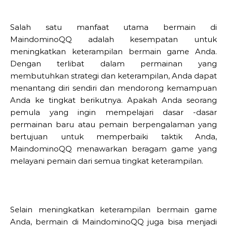
Salah satu manfaat utama bermain di
MaindominoQQ adalah kesempatan untuk
meningkatkan keterampilan bermain game Anda.
Dengan terlibat dalam permainan yang
membutuhkan strategi dan keterampilan, Anda dapat
menantang diri sendiri dan mendorong kemampuan
Anda ke tingkat berikutnya. Apakah Anda seorang
pemula yang ingin mempelajari dasar -dasar
permainan baru atau pemain berpengalaman yang
bertujuan untuk memperbaiki taktik Anda,
MaindominoQQ menawarkan beragam game yang
melayani pemain dari semua tingkat keterampilan.
Selain meningkatkan keterampilan bermain game
Anda, bermain di MaindominoQQ juga bisa menjadi