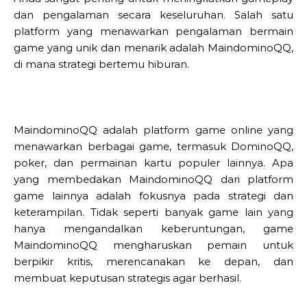
dan pengalaman secara keseluruhan. Salah satu
platform yang menawarkan pengalaman bermain
game yang unik dan menarik adalah MaindominoQQ,
di mana strategi bertemu hiburan.
MaindominoQQ adalah platform game online yang
menawarkan berbagai game, termasuk DominoQQ,
poker, dan permainan kartu populer lainnya. Apa
yang membedakan MaindominoQQ dari platform
game lainnya adalah fokusnya pada strategi dan
keterampilan. Tidak seperti banyak game lain yang
hanya mengandalkan keberuntungan, game
MaindominoQQ mengharuskan pemain untuk
berpikir kritis, merencanakan ke depan, dan
membuat keputusan strategis agar berhasil.