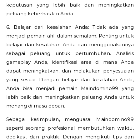
keputusan yang lebih baik dan meningkatkan
peluang keberhasilan Anda.
6. Belajar dari kesalahan Anda: Tidak ada yang
menjadi pemain ahli dalam semalam. Penting untuk
belajar dari kesalahan Anda dan menggunakannya
sebagai peluang untuk pertumbuhan. Analisis
gameplay Anda, identifikasi area di mana Anda
dapat meningkatkan, dan melakukan penyesuaian
yang sesuai. Dengan belajar dari kesalahan Anda,
Anda bisa menjadi pemain Maindomino99 yang
lebih baik dan meningkatkan peluang Anda untuk
menang di masa depan.
Sebagai kesimpulan, menguasai Maindomino99
seperti seorang profesional membutuhkan waktu,
dedikasi, dan praktik. Dengan mengikuti tips dan