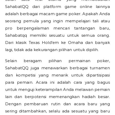
SahabatQQ dari platform game online lainnya
adalah berbagai macam game poker. Apakah Anda
seorang pemula yang ingin mempelajari tali atau
pro berpengalaman mencari tantangan baru,
Sahabatqq memiliki sesuatu untuk semua orang.
Dari klasik Texas Hold’em ke Omaha dan banyak
lagi, tidak ada kekurangan pilihan untuk dipilih.
Selain beragam pilihan permainan poker,
SahabatQQ juga menawarkan berbagai turnamen
dan kompetisi yang menarik untuk dipartisipasi
para pemain. Acara ini adalah cara yang bagus
untuk menguji keterampilan Anda melawan pemain
lain dan berpotensi memenangkan hadiah besar.
Dengan pembaruan rutin dan acara baru yang
sering ditambahkan, selalu ada sesuatu yang baru