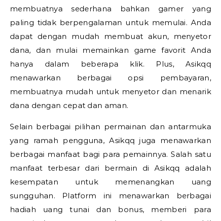
membuatnya sederhana bahkan gamer yang
paling tidak berpengalaman untuk memulai. Anda
dapat dengan mudah membuat akun, menyetor
dana, dan mulai memainkan game favorit Anda
hanya dalam beberapa klik. Plus, Asikqq
menawarkan berbagai opsi pembayaran,
membuatnya mudah untuk menyetor dan menarik
dana dengan cepat dan aman.
Selain berbagai pilihan permainan dan antarmuka
yang ramah pengguna, Asikqq juga menawarkan
berbagai manfaat bagi para pemainnya. Salah satu
manfaat terbesar dari bermain di Asikqq adalah
kesempatan untuk memenangkan uang
sungguhan. Platform ini menawarkan berbagai
hadiah uang tunai dan bonus, memberi para