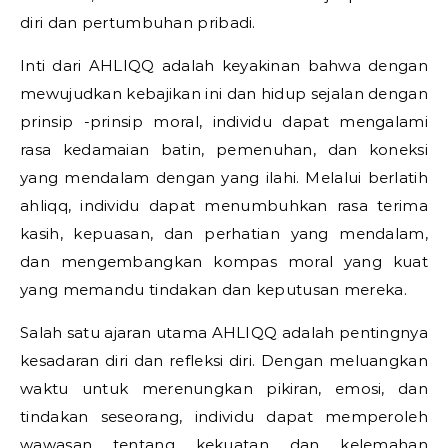
diri dan pertumbuhan pribadi.
Inti dari AHLIQQ adalah keyakinan bahwa dengan
mewujudkan kebajikan ini dan hidup sejalan dengan
prinsip -prinsip moral, individu dapat mengalami
rasa kedamaian batin, pemenuhan, dan koneksi
yang mendalam dengan yang ilahi. Melalui berlatih
ahliqq, individu dapat menumbuhkan rasa terima
kasih, kepuasan, dan perhatian yang mendalam,
dan mengembangkan kompas moral yang kuat
yang memandu tindakan dan keputusan mereka.
Salah satu ajaran utama AHLIQQ adalah pentingnya
kesadaran diri dan refleksi diri. Dengan meluangkan
waktu untuk merenungkan pikiran, emosi, dan
tindakan seseorang, individu dapat memperoleh
wawasan tentang kekuatan dan kelemahan