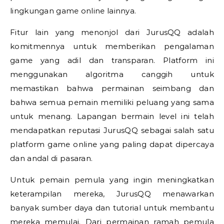
lingkungan game online lainnya.
Fitur lain yang menonjol dari JurusQQ adalah
komitmennya untuk memberikan pengalaman
game yang adil dan transparan. Platform ini
menggunakan algoritma canggih untuk
memastikan bahwa permainan seimbang dan
bahwa semua pemain memiliki peluang yang sama
untuk menang. Lapangan bermain level ini telah
mendapatkan reputasi JurusQQ sebagai salah satu
platform game online yang paling dapat dipercaya
dan andal di pasaran.
Untuk pemain pemula yang ingin meningkatkan
keterampilan mereka, JurusQQ menawarkan
banyak sumber daya dan tutorial untuk membantu
mereka memulai. Dari permainan ramah pemula