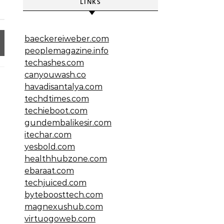
LINKS
baeckereiweber.com
peoplemagazine.info
techashes.com
canyouwash.co
havadisantalya.com
techdtimes.com
techieboot.com
gundembalikesir.com
itechar.com
yesbold.com
healthhubzone.com
ebaraat.com
techjuiced.com
byteboosttech.com
magnexushub.com
virtuogoweb.com