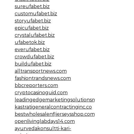
sureufabet.biz
customufabet.biz
storyufabet.biz
epicufabet.biz
crystalufabet.biz
ufabetok.biz
everufabet.biz
crowdufabet.biz
buildufabet.biz
alltransportnews.com
fashiontrandsnews.com
bbcreporters.com
cryptocasinoguid.com
leadingedgemarketingsolutionsmi.com
kastratigeneralcontractinginc.co
bestwholesalenfljerseysshop.com
openlivinglabdays14.com
ayurvedakonsultti-kari-