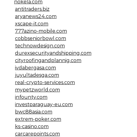
nokela.com
antitraders.biz
aryanews24.com
xscape-it.com
777azino-mobile.com
cobbseniorbowl.com
technowdesign.com
durexsecurityandshipping.com
cityroofingandplannig.com
ivdabergasa.com
juyultadesga.com
real-crypto-services.com
mypetzworld.com
infounty.com
investparaguay-eu.com
bwc88asia.com
extrem-poker.com
ks-casino.com
carcarepoints.com