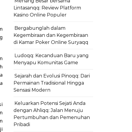
Menang Besar bersama
Lintasanqq: Review Platform
Kasino Online Populer
Bergabunglah dalam
rm
Kegembiraan dan Kegembiraan
ng
di Kamar Poker Online Suryaqq
Ludoqq: Kecanduan Baru yang
n
Menyapu Komunitas Game
h
a
Sejarah dan Evolusi Pinoqq: Dari
sa
Permainan Tradisional Hingga
Sensasi Modern
Keluarkan Potensi Sejati Anda
si
dengan Ahliqq: Jalan Menuju
an
Pertumbuhan dan Pemenuhan
n
Pribadi
i