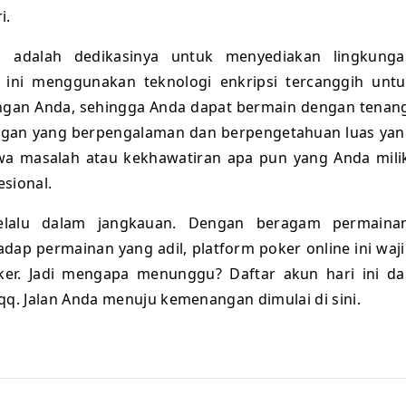
i.
dalah dedikasinya untuk menyediakan lingkunga
 ini menggunakan teknologi enkripsi tercanggih unt
angan Anda, sehingga Anda dapat bermain dengan tenan
gan yang berpengalaman dan berpengetahuan luas ya
hwa masalah atau kekhawatiran apa pun yang Anda mili
sional.
lalu dalam jangkauan. Dengan beragam permainan
ap permainan yang adil, platform poker online ini waj
ker. Jadi mengapa menunggu? Daftar akun hari ini d
qq. Jalan Anda menuju kemenangan dimulai di sini.