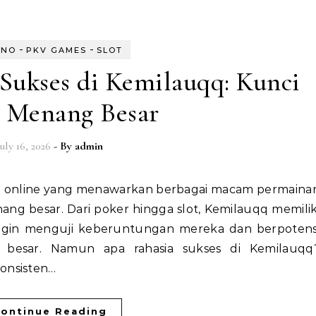
-
-
INO
PKV GAMES
SLOT
Sukses di Kemilauqq: Kunci
 Menang Besar
July 16, 2026
- By
admin
g besar. Dari poker hingga slot, Kemilauqq memilik
ngin menguji keberuntungan mereka dan berpotens
besar. Namun apa rahasia sukses di Kemilauqq
onsisten…
ontinue Reading