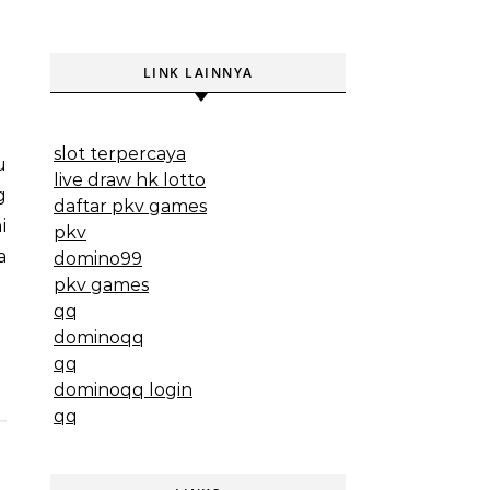
LINK LAINNYA
slot terpercaya
live draw hk lotto
g
daftar pkv games
i
pkv
a
domino99
pkv games
qq
dominoqq
qq
dominoqq login
qq