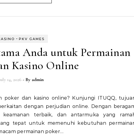
-
CASINO
PKV GAMES
ama Anda untuk Permainan
an Kasino Online
July 14, 2026
- By
admin
berkaitan dengan perjudian online. Dengan beraga
ah keamanan terbaik, dan antarmuka yang rama
yang tepat untuk memenuhi kebutuhan permaina
macam permainan poker…