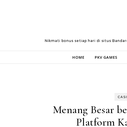
Skip to content
Nikmati bonus setiap hari di situs Band
HOME
PKV GAMES
CAS
Menang Besar be
Platform K