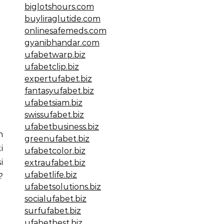
biglotshours.com
buyliraglutide.com
onlinesafemeds.com
gyanibhandar.com
ufabetwarp.biz
ufabetclip.biz
expertufabet.biz
fantasyufabet.biz
ufabetsiam.biz
swissufabet.biz
ufabetbusiness.biz
greenufabet.biz
i
ufabetcolor.biz
i
extraufabet.biz
ufabetlife.biz
?
ufabetsolutions.biz
socialufabet.biz
surfufabet.biz
ufabetbest.biz