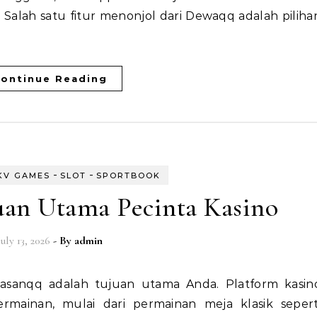
 Salah satu fitur menonjol dari Dewaqq adalah piliha
ontinue Reading
-
-
KV GAMES
SLOT
SPORTBOOK
uan Utama Pecinta Kasino
July 13, 2026
- By
admin
mainan, mulai dari permainan meja klasik sepert