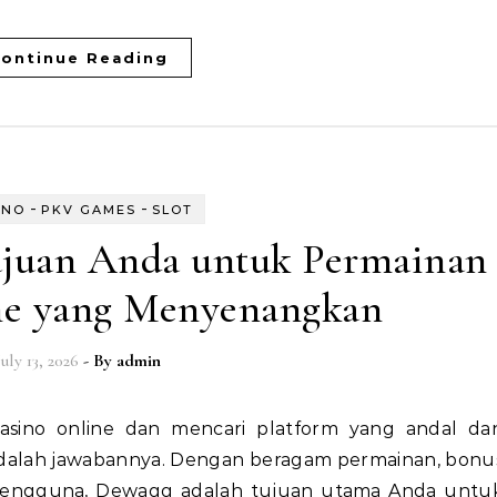
ontinue Reading
-
-
INO
PKV GAMES
SLOT
ujuan Anda untuk Permainan
ne yang Menyenangkan
July 13, 2026
- By
admin
dalah jawabannya. Dengan beragam permainan, bonu
pengguna, Dewaqq adalah tujuan utama Anda untu