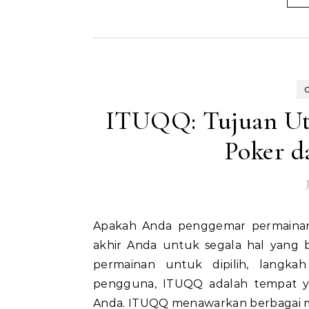
ITUQQ: Tujuan Ut
Poker d
Apakah Anda penggemar permainan poker dan kasino online? Kunjungi ITUQQ, tujuan
akhir Anda untuk segala hal yang 
permainan untuk dipilih, langk
pengguna, ITUQQ adalah tempat 
Anda. ITUQQ menawarkan berbagai 