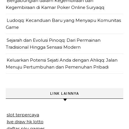
Bergabunglah dalam Kegembiraan dan
Kegembiraan di Kamar Poker Online Suryaqq
Ludoqq: Kecanduan Baru yang Menyapu Komunitas
Game
Sejarah dan Evolusi Pinoqq: Dari Permainan
Tradisional Hingga Sensasi Modern
Keluarkan Potensi Sejati Anda dengan Ahliqq: Jalan
Menuju Pertumbuhan dan Pemenuhan Pribadi
LINK LAINNYA
slot terpercaya
live draw hk lotto
daftar pkv games