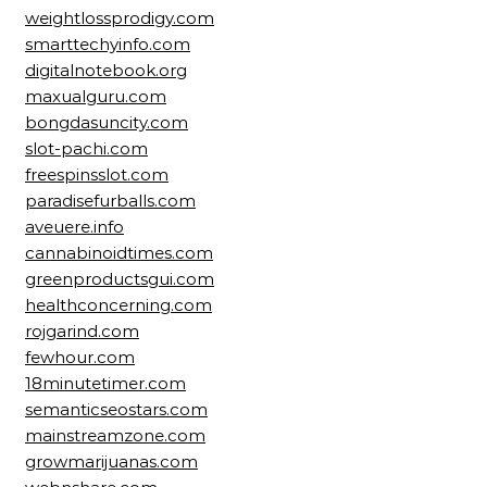
weightlossprodigy.com
smarttechyinfo.com
digitalnotebook.org
maxualguru.com
bongdasuncity.com
slot-pachi.com
freespinsslot.com
paradisefurballs.com
aveuere.info
cannabinoidtimes.com
greenproductsgui.com
healthconcerning.com
rojgarind.com
fewhour.com
18minutetimer.com
semanticseostars.com
mainstreamzone.com
growmarijuanas.com