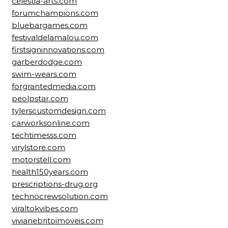
celestia-arts.com
forumchampions.com
bluebargames.com
festivaldelamalou.com
firstsigninnovations.com
garberdodge.com
swim-wears.com
forgrantedmedia.com
peolpstar.com
tylerscustomdesign.com
carworksonline.com
techtimesss.com
virylstore.com
motorstell.com
health150years.com
prescriptions-drug.org
technocrewsolution.com
viraltokvibes.com
vivianebritoimoveis.com