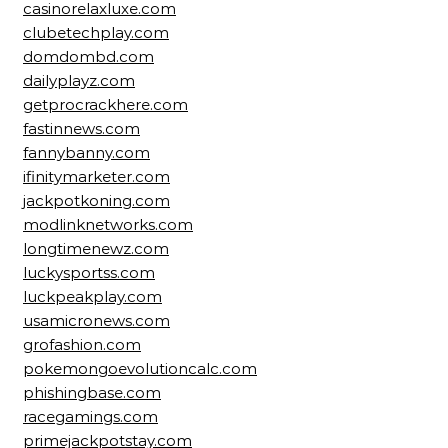
casinorelaxluxe.com
clubetechplay.com
domdombd.com
dailyplayz.com
getprocrackhere.com
fastinnews.com
fannybanny.com
ifinitymarketer.com
jackpotkoning.com
modlinknetworks.com
longtimenewz.com
luckysportss.com
luckpeakplay.com
usamicronews.com
grofashion.com
pokemongoevolutioncalc.com
phishingbase.com
racegamings.com
primejackpotstay.com