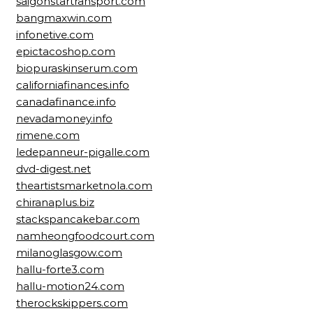
saigonstartransport.com
bangmaxwin.com
infonetive.com
epictacoshop.com
biopuraskinserum.com
californiafinances.info
canadafinance.info
nevadamoney.info
rimene.com
ledepanneur-pigalle.com
dvd-digest.net
theartistsmarketnola.com
chiranaplus.biz
stackspancakebar.com
namheongfoodcourt.com
milanoglasgow.com
hallu-forte3.com
hallu-motion24.com
therockskippers.com