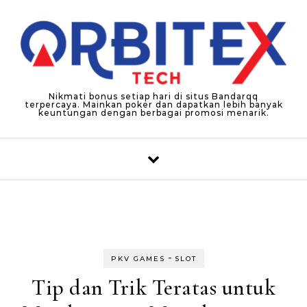
Skip to content
Nikmati bonus setiap hari di situs Bandarqq
terpercaya. Mainkan poker dan dapatkan lebih banyak
keuntungan dengan berbagai promosi menarik.
-
PKV GAMES
SLOT
Tip dan Trik Teratas untuk