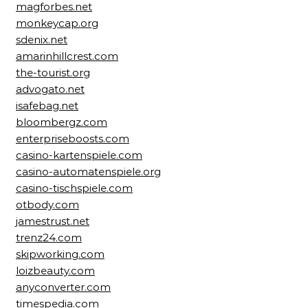
magforbes.net
monkeycap.org
sdenix.net
amarinhillcrest.com
the-tourist.org
advogato.net
isafebag.net
bloombergz.com
enterpriseboosts.com
casino-kartenspiele.com
casino-automatenspiele.org
casino-tischspiele.com
otbody.com
jamestrust.net
trenz24.com
skipworking.com
loizbeauty.com
anyconverter.com
timespedia.com