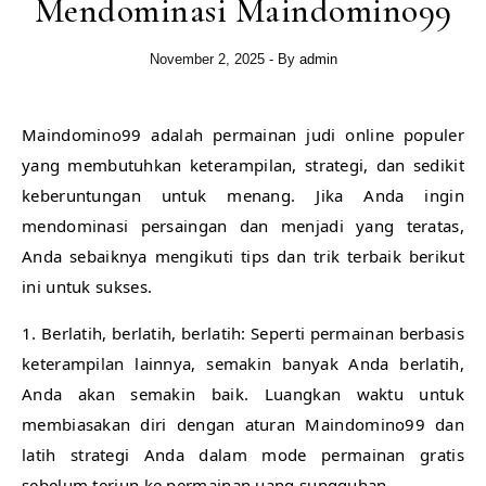
Mendominasi Maindomino99
November 2, 2025
- By
admin
Maindomino99 adalah permainan judi online populer
yang membutuhkan keterampilan, strategi, dan sedikit
keberuntungan untuk menang. Jika Anda ingin
mendominasi persaingan dan menjadi yang teratas,
Anda sebaiknya mengikuti tips dan trik terbaik berikut
ini untuk sukses.
1. Berlatih, berlatih, berlatih: Seperti permainan berbasis
keterampilan lainnya, semakin banyak Anda berlatih,
Anda akan semakin baik. Luangkan waktu untuk
membiasakan diri dengan aturan Maindomino99 dan
latih strategi Anda dalam mode permainan gratis
sebelum terjun ke permainan uang sungguhan.