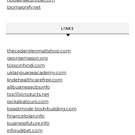
biomagnify.net
LINKS
thecedarglenmaltshop.com
georgemason.org
topicinhindi.com
uklanguageacademy.com
lindehealthcarefree.com
allbusinessjobs.info
top10products.net
pickabatours.com
beastmode-bodybuilding.com
financelplan.info
businessfuture.info
infojudibet.com