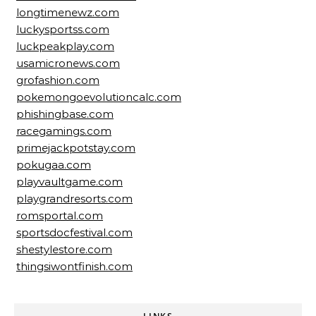
longtimenewz.com
luckysportss.com
luckpeakplay.com
usamicronews.com
grofashion.com
pokemongoevolutioncalc.com
phishingbase.com
racegamings.com
primejackpotstay.com
pokugaa.com
playvaultgame.com
playgrandresorts.com
romsportal.com
sportsdocfestival.com
shestylestore.com
thingsiwontfinish.com