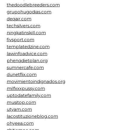
thedoodlebreeders.com
grupohugodias.com
deqair.com
techsilvers.com
ningkatinskill.com
fivsport.com
templatedzine.com
lawinfoadvice.com
phenqdietplan.org
sumnercafe.com
dunetflix.com
movimientoindignados.org
milfxxxpussy.com
uptodatefamily.com
musitop.com
utyam.com
lacostituzioneblog.com
ohyeea.com