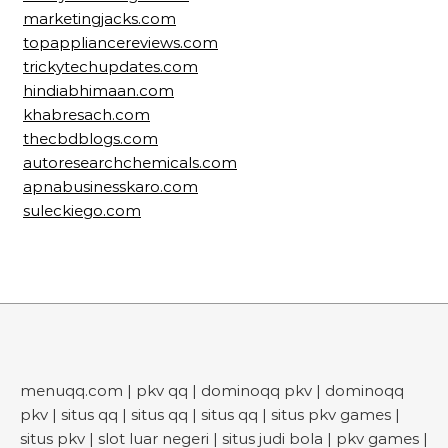
marketingjacks.com
topappliancereviews.com
trickytechupdates.com
hindiabhimaan.com
khabresach.com
thecbdblogs.com
autoresearchchemicals.com
apnabusinesskaro.com
suleckiego.com
menuqq.com
|
pkv qq
|
dominoqq pkv
|
dominoqq
pkv
|
situs qq
|
situs qq
|
situs qq
|
situs pkv games
|
situs pkv
|
slot luar negeri
|
situs judi bola
|
pkv games
|