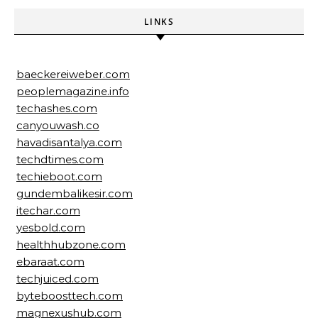
LINKS
baeckereiweber.com
peoplemagazine.info
techashes.com
canyouwash.co
havadisantalya.com
techdtimes.com
techieboot.com
gundembalikesir.com
itechar.com
yesbold.com
healthhubzone.com
ebaraat.com
techjuiced.com
byteboosttech.com
magnexushub.com