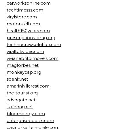
carworksonline.com
techtimesss.com
virylstore.com
motorstell.com
health150years.com
prescriptions-drug.org
technocrewsolution.com
viraltokvibes.com
vivianebritoimoveis.com
magforbes.net
monkeycap.org
sdenix.net
amarinhillcrest.com
the-tourist.org
advogato.net
isafebag.net
bloombergz.com
enterpriseboosts.com
casino-kartenspiele.com