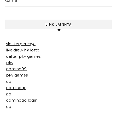
Game
LINK LAINNYA
slot terpercaya
live draw hk lotto
daftar pkv games
pkv
domino99
pkv games
qq
dominoqq
qq
dominoqq login
qq