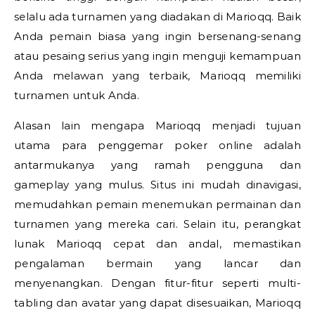
selalu ada turnamen yang diadakan di Marioqq. Baik
Anda pemain biasa yang ingin bersenang-senang
atau pesaing serius yang ingin menguji kemampuan
Anda melawan yang terbaik, Marioqq memiliki
turnamen untuk Anda.
Alasan lain mengapa Marioqq menjadi tujuan
utama para penggemar poker online adalah
antarmukanya yang ramah pengguna dan
gameplay yang mulus. Situs ini mudah dinavigasi,
memudahkan pemain menemukan permainan dan
turnamen yang mereka cari. Selain itu, perangkat
lunak Marioqq cepat dan andal, memastikan
pengalaman bermain yang lancar dan
menyenangkan. Dengan fitur-fitur seperti multi-
tabling dan avatar yang dapat disesuaikan, Marioqq