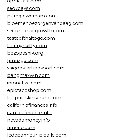
appkuala.com
seo7days.com
pureglowcream.com
bloemenbezorgenvandaag.com
secrettohairgrowth.com
tasteofthaitogo.com
bunnynkitty.com
bezopasnik.org
fjmnxga.com
saigonstartransport.com
bangmaxwin.com
infonetive.com
epictacoshop.com
biopuraskinserum.com
californiafinances.info
canadafinance.info
nevadamoney.info
rimene.com
ledepanneur-pigalle.com