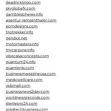
deadricklingo.com
skyglobefx.com
gamblespherex.info
agentur-ramsenthaler.com
eomdesigns.com
triptrekker.info
gendxxi.net
motomasters.info
mycarzone.info
vibecasaconcepts.com
quantum24.info
quantenki.com
businessmagazineusa.com
medicwellcare.com
vidsmall.com
businessnews2day.com
worldnewsrecords.com
sterilepro24.com
solidtechbusiness.com