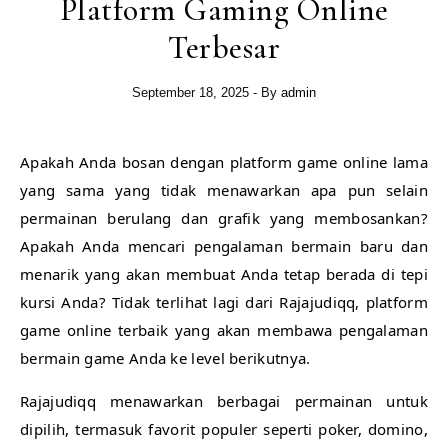
Platform Gaming Online
Terbesar
September 18, 2025
- By
admin
Apakah Anda bosan dengan platform game online lama
yang sama yang tidak menawarkan apa pun selain
permainan berulang dan grafik yang membosankan?
Apakah Anda mencari pengalaman bermain baru dan
menarik yang akan membuat Anda tetap berada di tepi
kursi Anda? Tidak terlihat lagi dari Rajajudiqq, platform
game online terbaik yang akan membawa pengalaman
bermain game Anda ke level berikutnya.
Rajajudiqq menawarkan berbagai permainan untuk
dipilih, termasuk favorit populer seperti poker, domino,