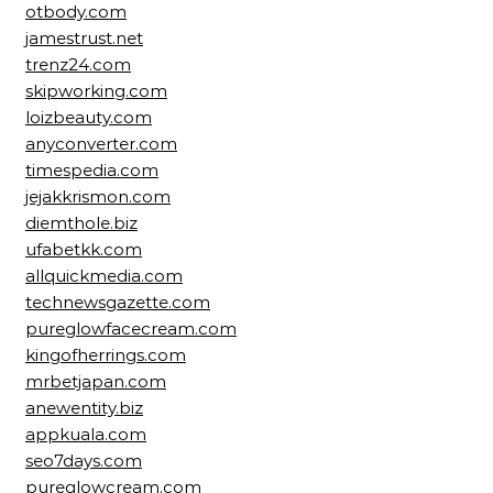
otbody.com
jamestrust.net
trenz24.com
skipworking.com
loizbeauty.com
anyconverter.com
timespedia.com
jejakkrismon.com
diemthole.biz
ufabetkk.com
allquickmedia.com
technewsgazette.com
pureglowfacecream.com
kingofherrings.com
mrbetjapan.com
anewentity.biz
appkuala.com
seo7days.com
pureglowcream.com