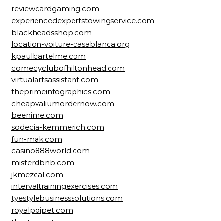
reviewcardgaming.com
experiencedexpertstowingservice.com
blackheadsshop.com
location-voiture-casablanca.org
kpaulbartelme.com
comedyclubofhiltonhead.com
virtualartsassistant.com
theprimeinfographics.com
cheapvaliumordernow.com
beenime.com
sodecia-kemmerich.com
fun-mak.com
casino888world.com
misterdbnb.com
jkmezcal.com
intervaltrainingexercises.com
tyestylebusinesssolutions.com
royalpoipet.com