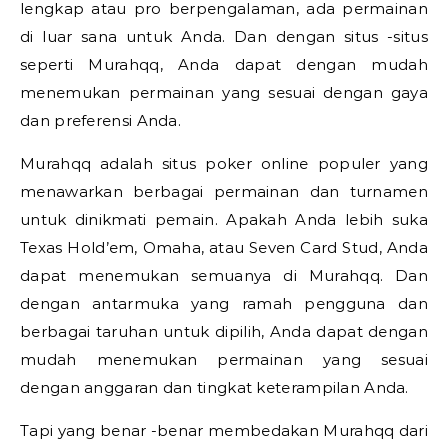
lengkap atau pro berpengalaman, ada permainan
di luar sana untuk Anda. Dan dengan situs -situs
seperti Murahqq, Anda dapat dengan mudah
menemukan permainan yang sesuai dengan gaya
dan preferensi Anda.
Murahqq adalah situs poker online populer yang
menawarkan berbagai permainan dan turnamen
untuk dinikmati pemain. Apakah Anda lebih suka
Texas Hold’em, Omaha, atau Seven Card Stud, Anda
dapat menemukan semuanya di Murahqq. Dan
dengan antarmuka yang ramah pengguna dan
berbagai taruhan untuk dipilih, Anda dapat dengan
mudah menemukan permainan yang sesuai
dengan anggaran dan tingkat keterampilan Anda.
Tapi yang benar -benar membedakan Murahqq dari