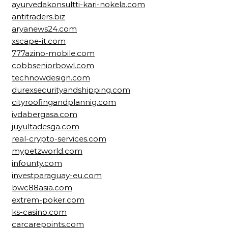
ayurvedakonsultti-kari-nokela.com
antitraders.biz
aryanews24.com
xscape-it.com
777azino-mobile.com
cobbseniorbowl.com
technowdesign.com
durexsecurityandshipping.com
cityroofingandplannig.com
ivdabergasa.com
juyultadesga.com
real-crypto-services.com
mypetzworld.com
infounty.com
investparaguay-eu.com
bwc88asia.com
extrem-poker.com
ks-casino.com
carcarepoints.com