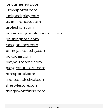
longtimenewz.com
luckysportss.com
luckpeakplay.com
usamicronews.com
grofashion.com
pokemongoevolutioncalc.com
phishingbase.com
racegamings.com
primejackpotstay.com
pokugaa.com
playvaultgame.com
playgrandresorts.com
romsportal.com
sportsdocfestival.com
shestylestore.com
thingsiwontfinish.com