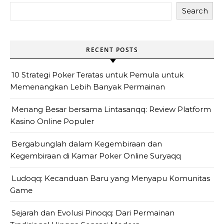
Search
RECENT POSTS
10 Strategi Poker Teratas untuk Pemula untuk
Memenangkan Lebih Banyak Permainan
Menang Besar bersama Lintasanqq: Review Platform
Kasino Online Populer
Bergabunglah dalam Kegembiraan dan
Kegembiraan di Kamar Poker Online Suryaqq
Ludoqq: Kecanduan Baru yang Menyapu Komunitas
Game
Sejarah dan Evolusi Pinoqq: Dari Permainan