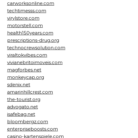
carworksonline.com
techtimesss.com
virylstore.com
motorstell.com
health150years.com
prescriptions-drug.org
technocrewsolution.com
viraltokvibes.com
vivianebritoimoveis.com
magforbes.net
monkeycap.org
sdenix.net
amarinhillcrest.com
the-tourist.org
advogato.net
isafebag.net
bloombergz.com
enterpriseboosts.com
casino-kartenspiele.com