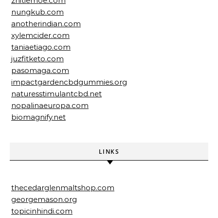
zhitiemoe.com
nungkub.com
anotherindian.com
xylemcider.com
taniaetiago.com
juzfitketo.com
pasomaga.com
impactgardencbdgummies.org
naturesstimulantcbd.net
nopalinaeuropa.com
biomagnify.net
LINKS
thecedarglenmaltshop.com
georgemason.org
topicinhindi.com