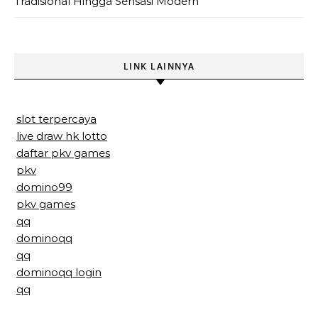
Tradisional Hingga Sensasi Modern
LINK LAINNYA
slot terpercaya
live draw hk lotto
daftar pkv games
pkv
domino99
pkv games
qq
dominoqq
qq
dominoqq login
qq