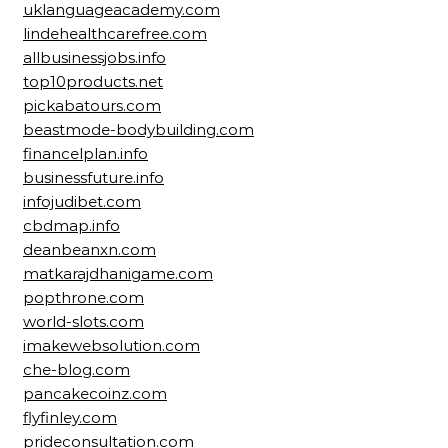
uklanguageacademy.com
lindehealthcarefree.com
allbusinessjobs.info
top10products.net
pickabatours.com
beastmode-bodybuilding.com
financelplan.info
businessfuture.info
infojudibet.com
cbdmap.info
deanbeanxn.com
matkarajdhanigame.com
popthrone.com
world-slots.com
imakewebsolution.com
che-blog.com
pancakecoinz.com
flyfinley.com
prideconsultation.com