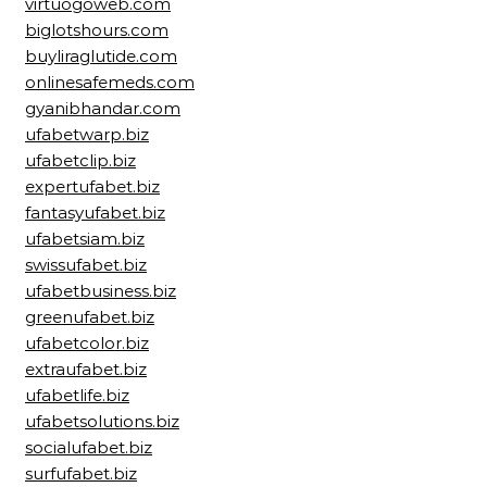
virtuogoweb.com
biglotshours.com
buyliraglutide.com
onlinesafemeds.com
gyanibhandar.com
ufabetwarp.biz
ufabetclip.biz
expertufabet.biz
fantasyufabet.biz
ufabetsiam.biz
swissufabet.biz
ufabetbusiness.biz
greenufabet.biz
ufabetcolor.biz
extraufabet.biz
ufabetlife.biz
ufabetsolutions.biz
socialufabet.biz
surfufabet.biz