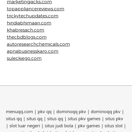
marketingjacks.com
topappliancereviews.com
trickytechupdates.com
hindiabhimaan.com
khabresach.com
thecbdblogs.com
autoresearchchemicals.com
apnabusinesskaro.com
suleckiego.com
menuqq.com
|
pkv qq
|
dominoqq pkv
|
dominoqq pkv
|
situs qq
|
situs qq
|
situs qq
|
situs pkv games
|
situs pkv
|
slot luar negeri
|
situs judi bola
|
pkv games
|
situs slot
|