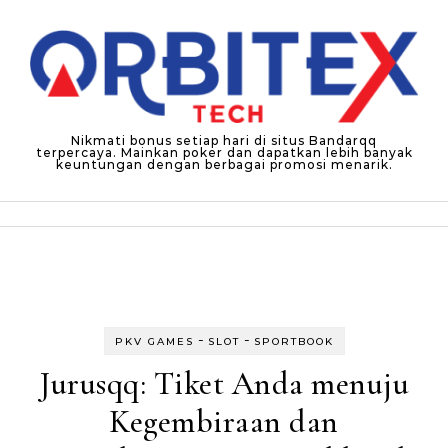
Skip to content
Nikmati bonus setiap hari di situs Bandarqq
terpercaya. Mainkan poker dan dapatkan lebih banyak
keuntungan dengan berbagai promosi menarik.
-
-
PKV GAMES
SLOT
SPORTBOOK
Jurusqq: Tiket Anda menuju
Kegembiraan dan