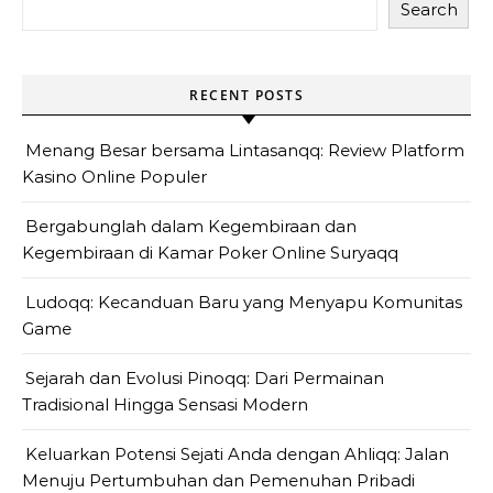
Search
RECENT POSTS
Menang Besar bersama Lintasanqq: Review Platform
Kasino Online Populer
Bergabunglah dalam Kegembiraan dan
Kegembiraan di Kamar Poker Online Suryaqq
Ludoqq: Kecanduan Baru yang Menyapu Komunitas
Game
Sejarah dan Evolusi Pinoqq: Dari Permainan
Tradisional Hingga Sensasi Modern
Keluarkan Potensi Sejati Anda dengan Ahliqq: Jalan
Menuju Pertumbuhan dan Pemenuhan Pribadi