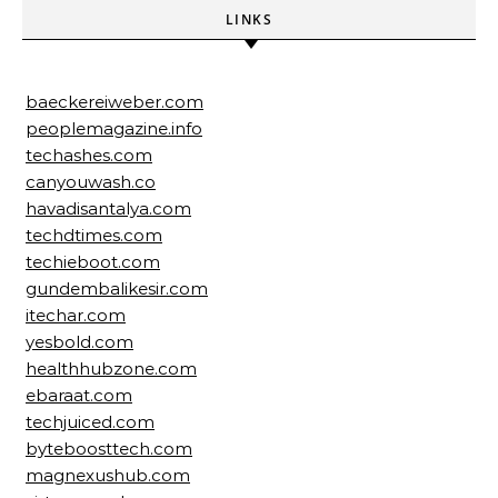
LINKS
baeckereiweber.com
peoplemagazine.info
techashes.com
canyouwash.co
havadisantalya.com
techdtimes.com
techieboot.com
gundembalikesir.com
itechar.com
yesbold.com
healthhubzone.com
ebaraat.com
techjuiced.com
byteboosttech.com
magnexushub.com