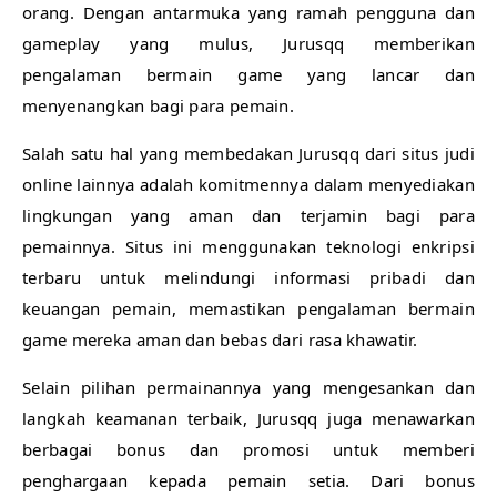
orang. Dengan antarmuka yang ramah pengguna dan
gameplay yang mulus, Jurusqq memberikan
pengalaman bermain game yang lancar dan
menyenangkan bagi para pemain.
Salah satu hal yang membedakan Jurusqq dari situs judi
online lainnya adalah komitmennya dalam menyediakan
lingkungan yang aman dan terjamin bagi para
pemainnya. Situs ini menggunakan teknologi enkripsi
terbaru untuk melindungi informasi pribadi dan
keuangan pemain, memastikan pengalaman bermain
game mereka aman dan bebas dari rasa khawatir.
Selain pilihan permainannya yang mengesankan dan
langkah keamanan terbaik, Jurusqq juga menawarkan
berbagai bonus dan promosi untuk memberi
penghargaan kepada pemain setia. Dari bonus