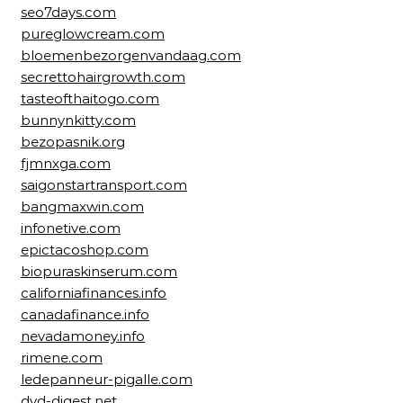
seo7days.com
pureglowcream.com
bloemenbezorgenvandaag.com
secrettohairgrowth.com
tasteofthaitogo.com
bunnynkitty.com
bezopasnik.org
fjmnxga.com
saigonstartransport.com
bangmaxwin.com
infonetive.com
epictacoshop.com
biopuraskinserum.com
californiafinances.info
canadafinance.info
nevadamoney.info
rimene.com
ledepanneur-pigalle.com
dvd-digest.net