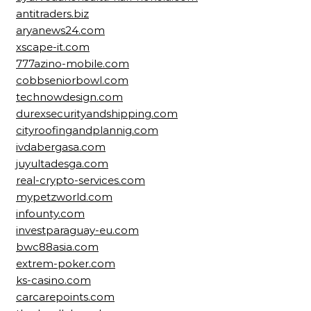
antitraders.biz
aryanews24.com
xscape-it.com
777azino-mobile.com
cobbseniorbowl.com
technowdesign.com
durexsecurityandshipping.com
cityroofingandplannig.com
ivdabergasa.com
juyultadesga.com
real-crypto-services.com
mypetzworld.com
infounty.com
investparaguay-eu.com
bwc88asia.com
extrem-poker.com
ks-casino.com
carcarepoints.com