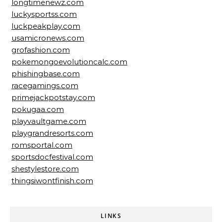
longtimenewz.com
luckysportss.com
luckpeakplay.com
usamicronews.com
grofashion.com
pokemongoevolutioncalc.com
phishingbase.com
racegamings.com
primejackpotstay.com
pokugaa.com
playvaultgame.com
playgrandresorts.com
romsportal.com
sportsdocfestival.com
shestylestore.com
thingsiwontfinish.com
LINKS