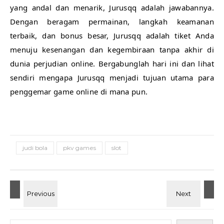
yang andal dan menarik, Jurusqq adalah jawabannya.
Dengan beragam permainan, langkah keamanan
terbaik, dan bonus besar, Jurusqq adalah tiket Anda
menuju kesenangan dan kegembiraan tanpa akhir di
dunia perjudian online. Bergabunglah hari ini dan lihat
sendiri mengapa Jurusqq menjadi tujuan utama para
penggemar game online di mana pun.
judi bola
pkv games
slot