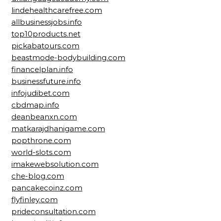
lindehealthcarefree.com
allbusinessjobs.info
top10products.net
pickabatours.com
beastmode-bodybuilding.com
financelplan.info
businessfuture.info
infojudibet.com
cbdmap.info
deanbeanxn.com
matkarajdhanigame.com
popthrone.com
world-slots.com
imakewebsolution.com
che-blog.com
pancakecoinz.com
flyfinley.com
prideconsultation.com