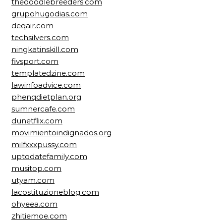
thedoodlebreeders.com
grupohugodias.com
deqair.com
techsilvers.com
ningkatinskill.com
fivsport.com
templatedzine.com
lawinfoadvice.com
phenqdietplan.org
sumnercafe.com
dunetflix.com
movimientoindignados.org
milfxxxpussy.com
uptodatefamily.com
musitop.com
utyam.com
lacostituzioneblog.com
ohyeea.com
zhitiemoe.com