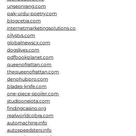
unseonrang.com
pak-urdu-poetry.com
blogcetra.com
internetmarketingsolutions.co
ollystvs.com
globalnewscx.com
dogslives.com
pdfbookplanet.com
queenofrattan.com
thequeenofrattan.com
denohubpro.com
blades-knife.com
one-piece-spoiler.com
studiooneiota.com
findingcasino.org
realworldcobra.com
automachine.info
autospeedsters.info