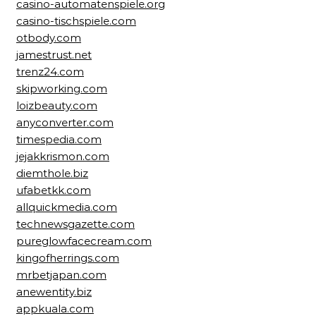
casino-automatenspiele.org
casino-tischspiele.com
otbody.com
jamestrust.net
trenz24.com
skipworking.com
loizbeauty.com
anyconverter.com
timespedia.com
jejakkrismon.com
diemthole.biz
ufabetkk.com
allquickmedia.com
technewsgazette.com
pureglowfacecream.com
kingofherrings.com
mrbetjapan.com
anewentity.biz
appkuala.com