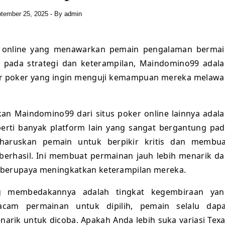
tember 25, 2025
- By
admin
r online yang menawarkan pemain pengalaman bermai
 pada strategi dan keterampilan, Maindomino99 adal
r poker yang ingin menguji kemampuan mereka melawa
an Maindomino99 dari situs poker online lainnya adal
perti banyak platform lain yang sangat bergantung pa
aruskan pemain untuk berpikir kritis dan membua
berhasil. Ini membuat permainan jauh lebih menarik d
 berupaya meningkatkan keterampilan mereka.
g membedakannya adalah tingkat kegembiraan yan
cam permainan untuk dipilih, pemain selalu dapa
rik untuk dicoba. Apakah Anda lebih suka variasi Tex