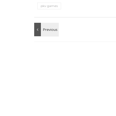
pkv games