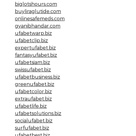
biglotshours.com
buyliraglutide.com
onlinesafemeds.com
gyanibhandar.com
ufabetwarp.biz
ufabetclip.biz
expertufabet.biz
fantasyufabet.biz
ufabetsiam.biz
swissufabet.biz
ufabetbusiness.biz
greenufabet.biz
ufabetcolor.biz
extraufabet.biz
ufabetlife.biz
ufabetsolutions.biz
socialufabet.biz
surfufabet.biz
ufabetbest.biz