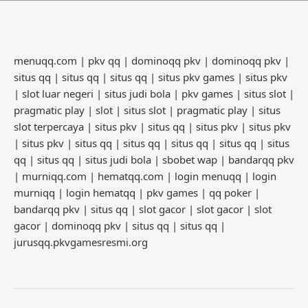
menuqq.com
|
pkv qq
|
dominoqq pkv
|
dominoqq pkv
|
situs qq
|
situs qq
|
situs qq
|
situs pkv games
|
situs pkv
|
slot luar negeri
|
situs judi bola
|
pkv games
|
situs slot
|
pragmatic play
|
slot
|
situs slot
|
pragmatic play
|
situs
slot terpercaya
|
situs pkv
|
situs qq
|
situs pkv
|
situs pkv
|
situs pkv
|
situs qq
|
situs qq
|
situs qq
|
situs qq
|
situs
qq
|
situs qq
|
situs judi bola
|
sbobet wap
|
bandarqq pkv
|
murniqq.com
|
hematqq.com
|
login menuqq
|
login
murniqq
|
login hematqq
|
pkv games
|
qq poker
|
bandarqq pkv
|
situs qq
|
slot gacor
|
slot gacor
|
slot
gacor
|
dominoqq pkv
|
situs qq
|
situs qq
|
jurusqq.pkvgamesresmi.org