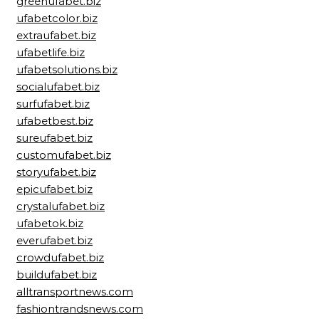
greenufabet.biz
ufabetcolor.biz
extraufabet.biz
ufabetlife.biz
ufabetsolutions.biz
socialufabet.biz
surfufabet.biz
ufabetbest.biz
sureufabet.biz
customufabet.biz
storyufabet.biz
epicufabet.biz
crystalufabet.biz
ufabetok.biz
everufabet.biz
crowdufabet.biz
buildufabet.biz
alltransportnews.com
fashiontrandsnews.com