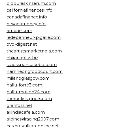
biopuraskinserum.com
californiafinances.info
canadafinance.info
nevadamoney.info
rimene.com
ledepanneur-pigalle.com
dvd-digest.net
theartistsmarketnola.com
chiranaplus.biz
stackspancakebar.com
namheongfoodcourt.com
milanoglasgow.com
hallu-forte3.com
hallu-motion24.com
therockskippers.com
granfoss.net
allindiacafela.com
alpineskiracing2007.com
casino-vulkan-online.net