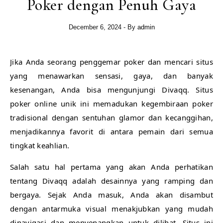
Poker dengan Penuh Gaya
December 6, 2024
- By
admin
Jika Anda seorang penggemar poker dan mencari situs
yang menawarkan sensasi, gaya, dan banyak
kesenangan, Anda bisa mengunjungi Divaqq. Situs
poker online unik ini memadukan kegembiraan poker
tradisional dengan sentuhan glamor dan kecanggihan,
menjadikannya favorit di antara pemain dari semua
tingkat keahlian.
Salah satu hal pertama yang akan Anda perhatikan
tentang Divaqq adalah desainnya yang ramping dan
bergaya. Sejak Anda masuk, Anda akan disambut
dengan antarmuka visual menakjubkan yang mudah
dinavigasi dan menyenangkan untuk dilihat. Situs ini