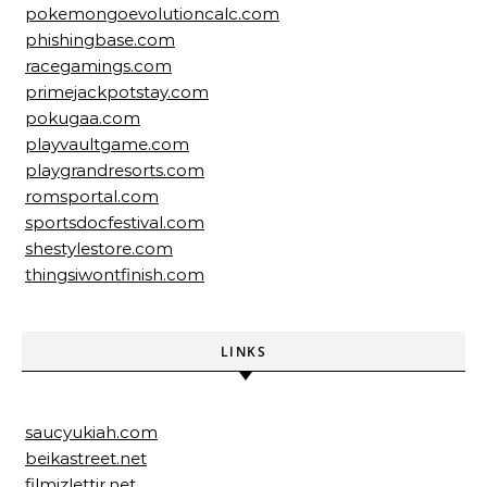
pokemongoevolutioncalc.com
phishingbase.com
racegamings.com
primejackpotstay.com
pokugaa.com
playvaultgame.com
playgrandresorts.com
romsportal.com
sportsdocfestival.com
shestylestore.com
thingsiwontfinish.com
LINKS
saucyukiah.com
beikastreet.net
filmizlettir.net