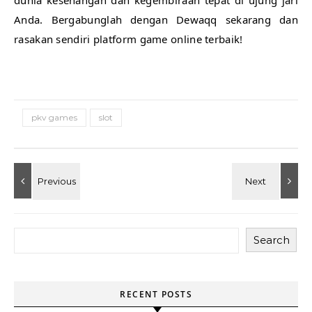
dunia kesenangan dan kegembiraan tepat di ujung jari
Anda. Bergabunglah dengan Dewaqq sekarang dan
rasakan sendiri platform game online terbaik!
pkv games
slot
Search
RECENT POSTS