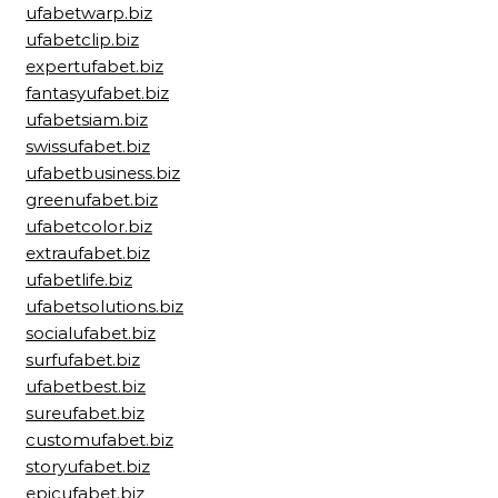
ufabetwarp.biz
ufabetclip.biz
expertufabet.biz
fantasyufabet.biz
ufabetsiam.biz
swissufabet.biz
ufabetbusiness.biz
greenufabet.biz
ufabetcolor.biz
extraufabet.biz
ufabetlife.biz
ufabetsolutions.biz
socialufabet.biz
surfufabet.biz
ufabetbest.biz
sureufabet.biz
customufabet.biz
storyufabet.biz
epicufabet.biz