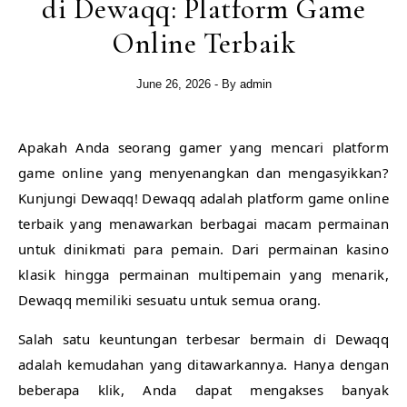
di Dewaqq: Platform Game
Online Terbaik
June 26, 2026
- By
admin
Apakah Anda seorang gamer yang mencari platform
game online yang menyenangkan dan mengasyikkan?
Kunjungi Dewaqq! Dewaqq adalah platform game online
terbaik yang menawarkan berbagai macam permainan
untuk dinikmati para pemain. Dari permainan kasino
klasik hingga permainan multipemain yang menarik,
Dewaqq memiliki sesuatu untuk semua orang.
Salah satu keuntungan terbesar bermain di Dewaqq
adalah kemudahan yang ditawarkannya. Hanya dengan
beberapa klik, Anda dapat mengakses banyak