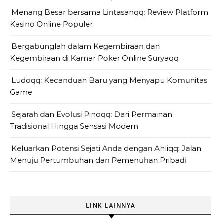
Menang Besar bersama Lintasanqq: Review Platform
Kasino Online Populer
Bergabunglah dalam Kegembiraan dan
Kegembiraan di Kamar Poker Online Suryaqq
Ludoqq: Kecanduan Baru yang Menyapu Komunitas
Game
Sejarah dan Evolusi Pinoqq: Dari Permainan
Tradisional Hingga Sensasi Modern
Keluarkan Potensi Sejati Anda dengan Ahliqq: Jalan
Menuju Pertumbuhan dan Pemenuhan Pribadi
LINK LAINNYA