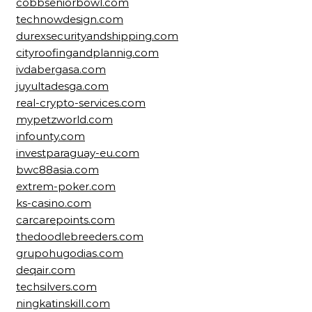
cobbseniorbowl.com
technowdesign.com
durexsecurityandshipping.com
cityroofingandplannig.com
ivdabergasa.com
juyultadesga.com
real-crypto-services.com
mypetzworld.com
infounty.com
investparaguay-eu.com
bwc88asia.com
extrem-poker.com
ks-casino.com
carcarepoints.com
thedoodlebreeders.com
grupohugodias.com
deqair.com
techsilvers.com
ningkatinskill.com