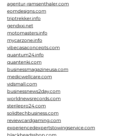
agentur-ramsenthaler.com
eomdesigns.com
triptrekker.info
gendxxi.net
motomasters.info
mycarzone.info
vibecasaconcepts.com
quantum24.info
quantenki.com
businessmagazineusa.com
medicwellcare.com
vidsmall.com
businessnews2day.com
worldnewsrecords.com
sterilepro24.com
solidtechbusiness.com
reviewcardgaming.com
experiencedexpertstowingservice.com
blackheadsshop.com