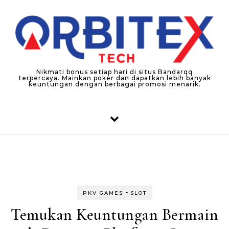
Skip to content
Nikmati bonus setiap hari di situs Bandarqq
terpercaya. Mainkan poker dan dapatkan lebih banyak
keuntungan dengan berbagai promosi menarik.
-
PKV GAMES
SLOT
Temukan Keuntungan Bermain