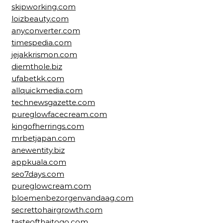
skipworking.com
loizbeauty.com
anyconverter.com
timespedia.com
jejakkrismon.com
diemthole.biz
ufabetkk.com
allquickmedia.com
technewsgazette.com
pureglowfacecream.com
kingofherrings.com
mrbetjapan.com
anewentity.biz
appkuala.com
seo7days.com
pureglowcream.com
bloemenbezorgenvandaag.com
secrettohairgrowth.com
tasteofthaitogo.com