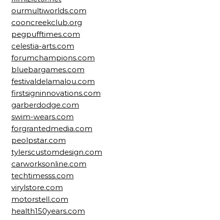
ourmultiworlds.com
cooncreekclub.org
pegpufftimes.com
celestia-arts.com
forumchampions.com
bluebargames.com
festivaldelamalou.com
firstsigninnovations.com
garberdodge.com
swim-wears.com
forgrantedmedia.com
peolpstar.com
tylerscustomdesign.com
carworksonline.com
techtimesss.com
virylstore.com
motorstell.com
health150years.com