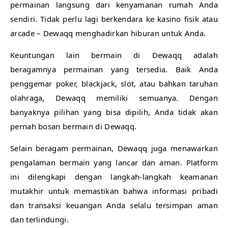
permainan langsung dari kenyamanan rumah Anda
sendiri. Tidak perlu lagi berkendara ke kasino fisik atau
arcade – Dewaqq menghadirkan hiburan untuk Anda.
Keuntungan lain bermain di Dewaqq adalah
beragamnya permainan yang tersedia. Baik Anda
penggemar poker, blackjack, slot, atau bahkan taruhan
olahraga, Dewaqq memiliki semuanya. Dengan
banyaknya pilihan yang bisa dipilih, Anda tidak akan
pernah bosan bermain di Dewaqq.
Selain beragam permainan, Dewaqq juga menawarkan
pengalaman bermain yang lancar dan aman. Platform
ini dilengkapi dengan langkah-langkah keamanan
mutakhir untuk memastikan bahwa informasi pribadi
dan transaksi keuangan Anda selalu tersimpan aman
dan terlindungi.