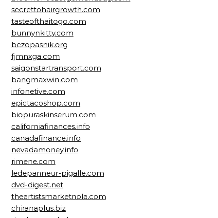
secrettohairgrowth.com
tasteofthaitogo.com
bunnynkitty.com
bezopasnik.org
fjmnxga.com
saigonstartransport.com
bangmaxwin.com
infonetive.com
epictacoshop.com
biopuraskinserum.com
californiafinances.info
canadafinance.info
nevadamoney.info
rimene.com
ledepanneur-pigalle.com
dvd-digest.net
theartistsmarketnola.com
chiranaplus.biz