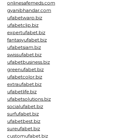
onlinesafemeds.com
gyanibhandar.com
ufabetwarp.biz
ufabetclip.biz
expertufabet.biz
fantasyufabet.biz
ufabetsiam.biz
swissufabet.biz
ufabetbusiness.biz
greenufabet.biz
ufabetcolor.biz
extraufabet.biz
ufabetlife.biz
ufabetsolutions.biz
socialufabet.biz
surfufabet.biz
ufabetbest.biz
sureufabet.biz
customufabet.biz