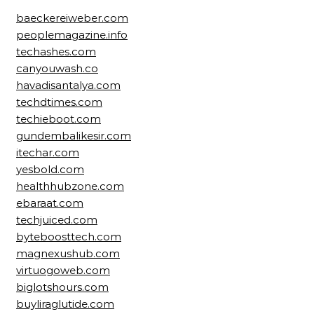
baeckereiweber.com
peoplemagazine.info
techashes.com
canyouwash.co
havadisantalya.com
techdtimes.com
techieboot.com
gundembalikesir.com
itechar.com
yesbold.com
healthhubzone.com
ebaraat.com
techjuiced.com
byteboosttech.com
magnexushub.com
virtuogoweb.com
biglotshours.com
buyliraglutide.com