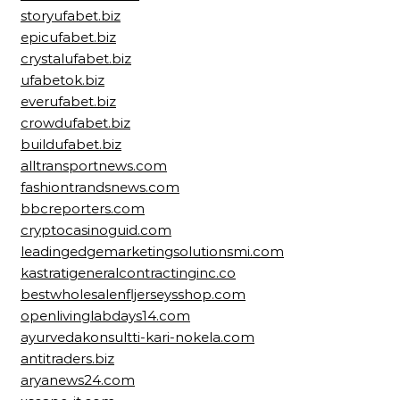
storyufabet.biz
epicufabet.biz
crystalufabet.biz
ufabetok.biz
everufabet.biz
crowdufabet.biz
buildufabet.biz
alltransportnews.com
fashiontrandsnews.com
bbcreporters.com
cryptocasinoguid.com
leadingedgemarketingsolutionsmi.com
kastratigeneralcontractinginc.co
bestwholesalenfljerseysshop.com
openlivinglabdays14.com
ayurvedakonsultti-kari-nokela.com
antitraders.biz
aryanews24.com