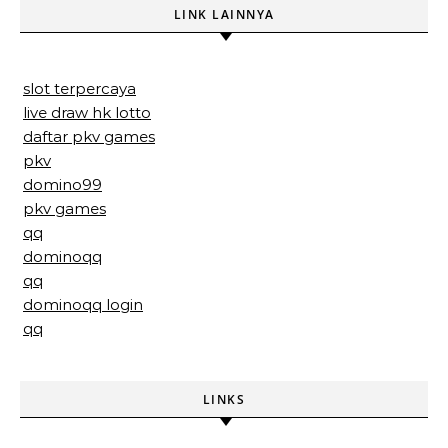
LINK LAINNYA
slot terpercaya
live draw hk lotto
daftar pkv games
pkv
domino99
pkv games
qq
dominoqq
qq
dominoqq login
qq
LINKS