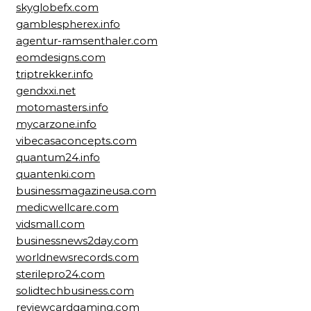
skyglobefx.com
gamblespherex.info
agentur-ramsenthaler.com
eomdesigns.com
triptrekker.info
gendxxi.net
motomasters.info
mycarzone.info
vibecasaconcepts.com
quantum24.info
quantenki.com
businessmagazineusa.com
medicwellcare.com
vidsmall.com
businessnews2day.com
worldnewsrecords.com
sterilepro24.com
solidtechbusiness.com
reviewcardgaming.com