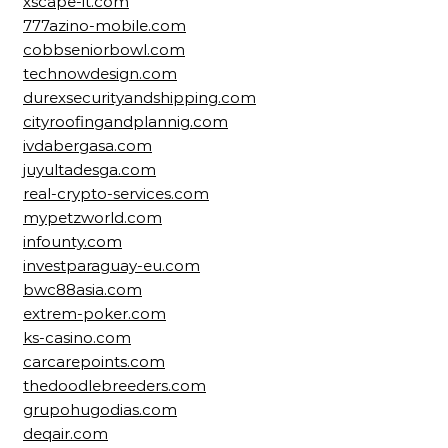
xscape-it.com
777azino-mobile.com
cobbseniorbowl.com
technowdesign.com
durexsecurityandshipping.com
cityroofingandplannig.com
ivdabergasa.com
juyultadesga.com
real-crypto-services.com
mypetzworld.com
infounty.com
investparaguay-eu.com
bwc88asia.com
extrem-poker.com
ks-casino.com
carcarepoints.com
thedoodlebreeders.com
grupohugodias.com
deqair.com