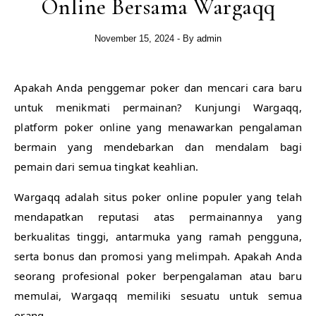
Online Bersama Wargaqq
November 15, 2024
- By
admin
Apakah Anda penggemar poker dan mencari cara baru
untuk menikmati permainan? Kunjungi Wargaqq,
platform poker online yang menawarkan pengalaman
bermain yang mendebarkan dan mendalam bagi
pemain dari semua tingkat keahlian.
Wargaqq adalah situs poker online populer yang telah
mendapatkan reputasi atas permainannya yang
berkualitas tinggi, antarmuka yang ramah pengguna,
serta bonus dan promosi yang melimpah. Apakah Anda
seorang profesional poker berpengalaman atau baru
memulai, Wargaqq memiliki sesuatu untuk semua
orang.