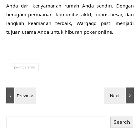
Anda dari kenyamanan rumah Anda sendiri. Dengan
beragam permainan, komunitas aktif, bonus besar, dan
langkah keamanan terbaik, Wargaqq pasti menjadi
tujuan utama Anda untuk hiburan poker online.
pkv games
Search