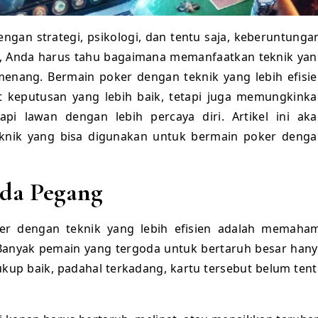
gan strategi, psikologi, dan tentu saja, keberuntunga
i, Anda harus tahu bagaimana memanfaatkan teknik ya
enang. Bermain poker dengan teknik yang lebih efisi
keputusan yang lebih baik, tetapi juga memungkinka
i lawan dengan lebih percaya diri. Artikel ini ak
knik yang bisa digunakan untuk bermain poker denga
nda Pegang
r dengan teknik yang lebih efisien adalah memaham
Banyak pemain yang tergoda untuk bertaruh besar han
up baik, padahal terkadang, kartu tersebut belum ten