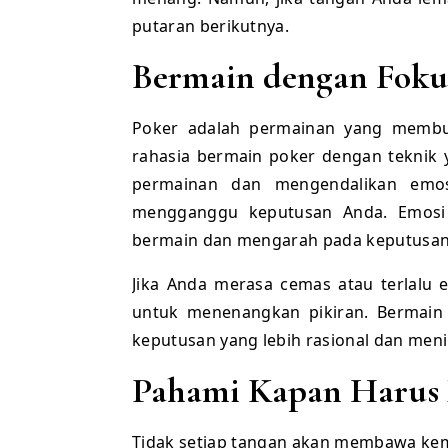
putaran berikutnya.
Bermain dengan Fokus
Poker adalah permainan yang membutu
rahasia bermain poker dengan teknik 
permainan dan mengendalikan emosi
mengganggu keputusan Anda. Emosi 
bermain dan mengarah pada keputusan
Jika Anda merasa cemas atau terlalu e
untuk menenangkan pikiran. Bermai
keputusan yang lebih rasional dan me
Pahami Kapan Harus
Tidak setiap tangan akan membawa keme