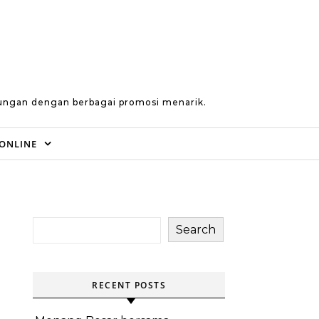
ntungan dengan berbagai promosi menarik.
 ONLINE
Search
RECENT POSTS