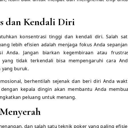
 dan Kendali Diri
hkan konsentrasi tinggi dan kendali diri. Salah sa
yang lebih efisien adalah menjaga fokus Anda sepanja
 Anda. Jangan biarkan kegembiraan atau frustras
yang tidak terkendali bisa mempengaruhi cara And
 yang buruk.
mosional, berhentilah sejenak dan beri diri Anda wak
n dengan kepala dingin akan membantu Anda membua
ningkatkan peluang untuk menang.
 Menyerah
nangan, dan salah satu teknik poker yang paling efisi