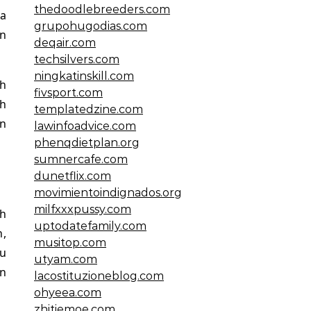
thedoodlebreeders.com
a
grupohugodias.com
an
deqair.com
techsilvers.com
ningkatinskill.com
ih
fivsport.com
ah
templatedzine.com
an
lawinfoadvice.com
phenqdietplan.org
sumnercafe.com
dunetflix.com
movimientoindignados.org
milfxxxpussy.com
h
uptodatefamily.com
,
musitop.com
u
utyam.com
n
lacostituzioneblog.com
ohyeea.com
zhitiemoe.com