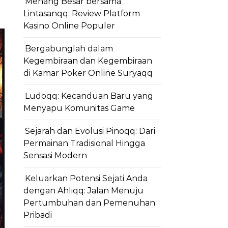
Menang Besar bersama
Lintasanqq: Review Platform
Kasino Online Populer
Bergabunglah dalam
Kegembiraan dan Kegembiraan
di Kamar Poker Online Suryaqq
Ludoqq: Kecanduan Baru yang
Menyapu Komunitas Game
Sejarah dan Evolusi Pinoqq: Dari
Permainan Tradisional Hingga
Sensasi Modern
Keluarkan Potensi Sejati Anda
dengan Ahliqq: Jalan Menuju
Pertumbuhan dan Pemenuhan
Pribadi