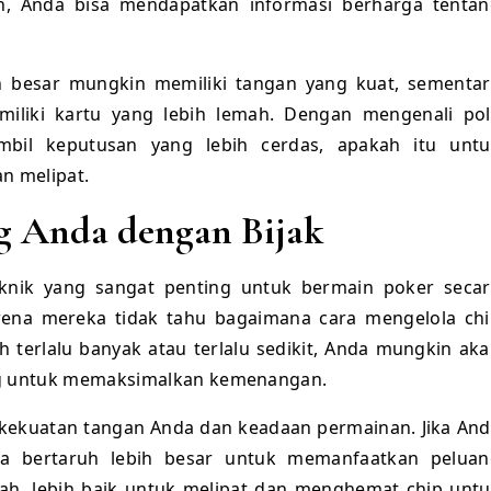
, Anda bisa mendapatkan informasi berharga tentan
uh besar mungkin memiliki tangan yang kuat, sementa
emiliki kartu yang lebih lemah. Dengan mengenali po
bil keputusan yang lebih cerdas, apakah itu untu
n melipat.
g Anda dengan Bijak
knik yang sangat penting untuk bermain poker seca
arena mereka tidak tahu bagaimana cara mengelola ch
 terlalu banyak atau terlalu sedikit, Anda mungkin ak
ng untuk memaksimalkan kemenangan.
 kekuatan tangan Anda dan keadaan permainan. Jika An
sa bertaruh lebih besar untuk memanfaatkan peluan
ah, lebih baik untuk melipat dan menghemat chip unt