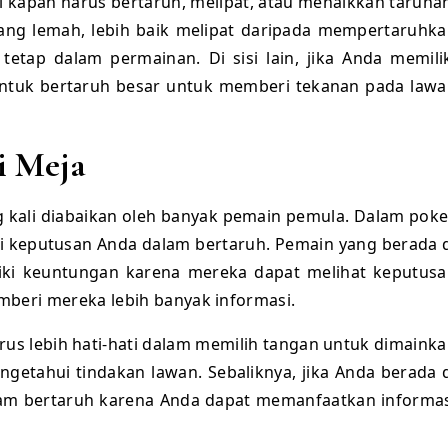
 kapan harus bertaruh, melipat, atau menaikkan taruha
ang lemah, lebih baik melipat daripada mempertaruhk
etap dalam permainan. Di sisi lain, jika Anda memili
untuk bertaruh besar untuk memberi tekanan pada law
i Meja
ng kali diabaikan oleh banyak pemain pemula. Dalam poke
i keputusan Anda dalam bertaruh. Pemain yang berada 
iliki keuntungan karena mereka dapat melihat keputus
mberi mereka lebih banyak informasi.
arus lebih hati-hati dalam memilih tangan untuk dimaink
getahui tindakan lawan. Sebaliknya, jika Anda berada 
dalam bertaruh karena Anda dapat memanfaatkan informa