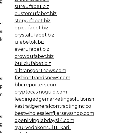
g
sureufabet.biz
customufabet.biz
storyufabet.biz
ra
epicufabet.biz
la
crystalufabet.biz
k
ufabetok.biz
everufabet.biz
crowdufabet.biz
buildufabet.biz
alltransportnews.com
ra
fashiontrandsnews.com
bbcreporters.com
ip
cryptocasinoguid.com
an
leadingedgemarketingsolutionsmi.com
kastratigeneralcontractinginc.co
bestwholesalenfljerseysshop.com
da
openlivinglabdays14.com
g
ayurvedakonsultti-kari-
uk