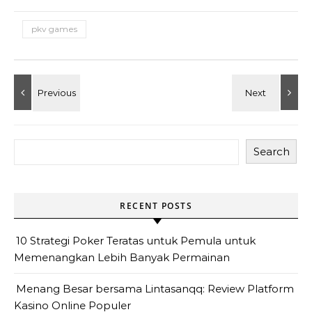
pkv games
Search
RECENT POSTS
10 Strategi Poker Teratas untuk Pemula untuk
Memenangkan Lebih Banyak Permainan
Menang Besar bersama Lintasanqq: Review Platform
Kasino Online Populer