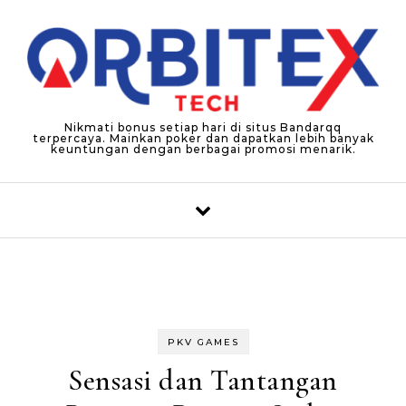
Skip to content
Nikmati bonus setiap hari di situs Bandarqq
terpercaya. Mainkan poker dan dapatkan lebih banyak
keuntungan dengan berbagai promosi menarik.
PKV GAMES
Sensasi dan Tantangan