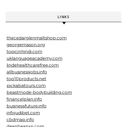
LINKS
thecedarglenmaltshop.com
georgemason.org
topicinhindi.com
uklanguageacademy.com
lindehealthcarefree.com
allbusinessjobs.info
top10products.net
pickabatours.com
beastmode-bodybuilding.com
financelplan.info
businessfuture.info
infojudibet.com
cbdmap.info
deanbeanxn.com