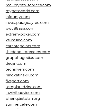
real-crypto-services.com
mypetzworld.com
infounty.com
investparaguay-eu.com
bwc88asia.com
extrem-poker.com
ks-casino.com
carcarepoints.com
thedoodlebreeders.com
grupohugodias.com
deqair.com
techsilvers.com
ningkatinskill.com
fivsport.com
templatedzine.com
lawinfoadvice.com
phenqdietplan.org
sumnercafe.com