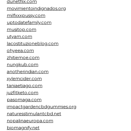
dunetflix.com
movimientoindignados.org
milfxxxpussy.com
uptodatefamily.com
musitop.com
utyam.com
lacostituzioneblog.com
ohyeea.com
zhitiemoe.com
nungkub.com
anotherindian.com
xylemcider.com
taniaetiago.com
juzfitketo.com
pasomaga.com
impactgardencbdgummies.org
naturesstimulantcbd.net
nopalinaeuropa.com
biomagnify.net