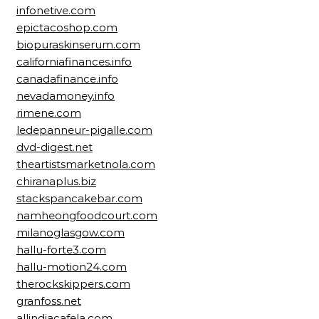
infonetive.com
epictacoshop.com
biopuraskinserum.com
californiafinances.info
canadafinance.info
nevadamoney.info
rimene.com
ledepanneur-pigalle.com
dvd-digest.net
theartistsmarketnola.com
chiranaplus.biz
stackspancakebar.com
namheongfoodcourt.com
milanoglasgow.com
hallu-forte3.com
hallu-motion24.com
therockskippers.com
granfoss.net
allindiacafela.com