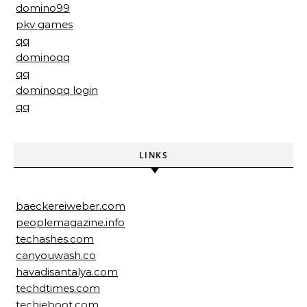
domino99
pkv games
qq
dominoqq
qq
dominoqq login
qq
LINKS
baeckereiweber.com
peoplemagazine.info
techashes.com
canyouwash.co
havadisantalya.com
techdtimes.com
techieboot.com