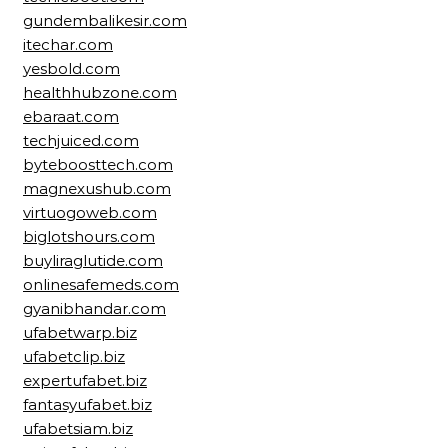
gundembalikesir.com
itechar.com
yesbold.com
healthhubzone.com
ebaraat.com
techjuiced.com
byteboosttech.com
magnexushub.com
virtuogoweb.com
biglotshours.com
buyliraglutide.com
onlinesafemeds.com
gyanibhandar.com
ufabetwarp.biz
ufabetclip.biz
expertufabet.biz
fantasyufabet.biz
ufabetsiam.biz