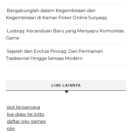
Bergabunglah dalam Kegembiraan dan
Kegembiraan di Kamar Poker Online Suryaqq
Ludoqq: Kecanduan Baru yang Menyapu Komunitas
Game
Sejarah dan Evolusi Pinoqq: Dari Permainan
Tradisional Hingga Sensasi Modern
LINK LAINNYA
slot terpercaya
live draw hk lotto
daftar pkv games
pkv