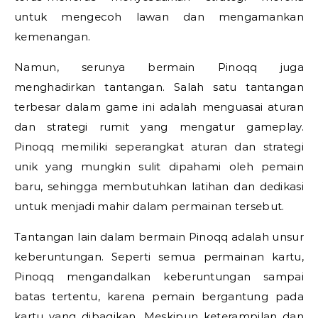
untuk mengecoh lawan dan mengamankan
kemenangan.
Namun, serunya bermain Pinoqq juga
menghadirkan tantangan. Salah satu tantangan
terbesar dalam game ini adalah menguasai aturan
dan strategi rumit yang mengatur gameplay.
Pinoqq memiliki seperangkat aturan dan strategi
unik yang mungkin sulit dipahami oleh pemain
baru, sehingga membutuhkan latihan dan dedikasi
untuk menjadi mahir dalam permainan tersebut.
Tantangan lain dalam bermain Pinoqq adalah unsur
keberuntungan. Seperti semua permainan kartu,
Pinoqq mengandalkan keberuntungan sampai
batas tertentu, karena pemain bergantung pada
kartu yang dibagikan. Meskipun keterampilan dan