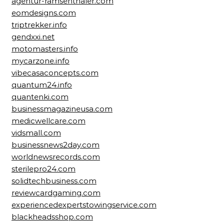
agentur-ramsenthaler.com
eomdesigns.com
triptrekker.info
gendxxi.net
motomasters.info
mycarzone.info
vibecasaconcepts.com
quantum24.info
quantenki.com
businessmagazineusa.com
medicwellcare.com
vidsmall.com
businessnews2day.com
worldnewsrecords.com
sterilepro24.com
solidtechbusiness.com
reviewcardgaming.com
experiencedexpertstowingservice.com
blackheadsshop.com