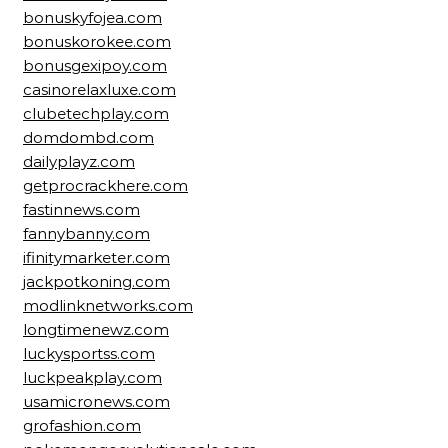
bonuskyfojea.com
bonuskorokee.com
bonusgexipoy.com
casinorelaxluxe.com
clubetechplay.com
domdombd.com
dailyplayz.com
getprocrackhere.com
fastinnews.com
fannybanny.com
ifinitymarketer.com
jackpotkoning.com
modlinknetworks.com
longtimenewz.com
luckysportss.com
luckpeakplay.com
usamicronews.com
grofashion.com