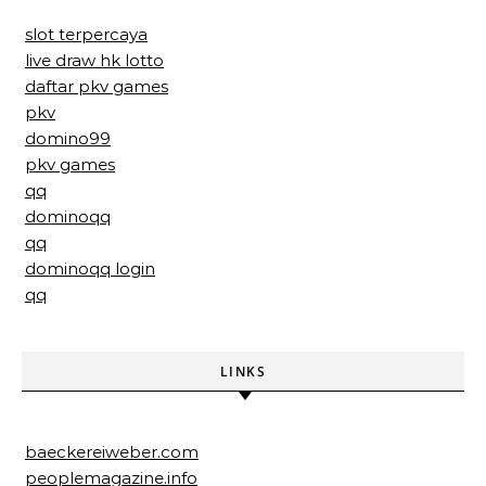
slot terpercaya
live draw hk lotto
daftar pkv games
pkv
domino99
pkv games
qq
dominoqq
qq
dominoqq login
qq
LINKS
baeckereiweber.com
peoplemagazine.info