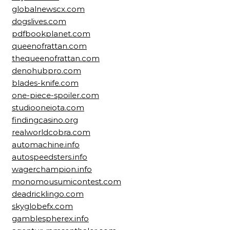
globalnewscx.com
dogslives.com
pdfbookplanet.com
queenofrattan.com
thequeenofrattan.com
denohubpro.com
blades-knife.com
one-piece-spoiler.com
studiooneiota.com
findingcasino.org
realworldcobra.com
automachine.info
autospeedsters.info
wagerchampion.info
monomousumicontest.com
deadricklingo.com
skyglobefx.com
gamblespherex.info