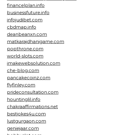
financelplan.info
businessfuture.info
infojudibet.com
cbdmap.info
deanbeanxn.com
matkarajdhanigame.com
popthrone.com
world-slots.com
imakewebsolution.com
che-blog.com
pancakecoinz.com
flyfinley.com
prideconsultation.com
hountinglil.info
chakraaffirmations.net
bestjokes4u.com
lustgurgaon.com
geniejaar.com