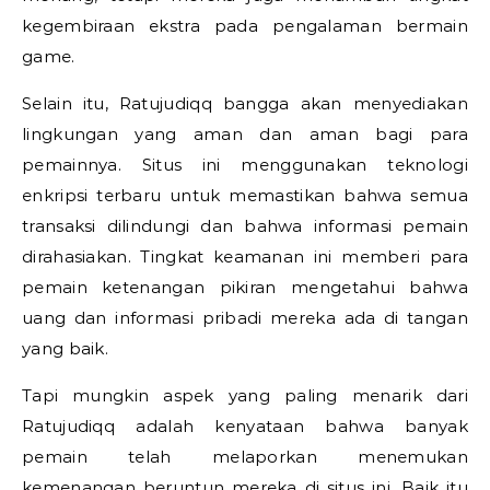
kegembiraan ekstra pada pengalaman bermain
game.
Selain itu, Ratujudiqq bangga akan menyediakan
lingkungan yang aman dan aman bagi para
pemainnya. Situs ini menggunakan teknologi
enkripsi terbaru untuk memastikan bahwa semua
transaksi dilindungi dan bahwa informasi pemain
dirahasiakan. Tingkat keamanan ini memberi para
pemain ketenangan pikiran mengetahui bahwa
uang dan informasi pribadi mereka ada di tangan
yang baik.
Tapi mungkin aspek yang paling menarik dari
Ratujudiqq adalah kenyataan bahwa banyak
pemain telah melaporkan menemukan
kemenangan beruntun mereka di situs ini. Baik itu