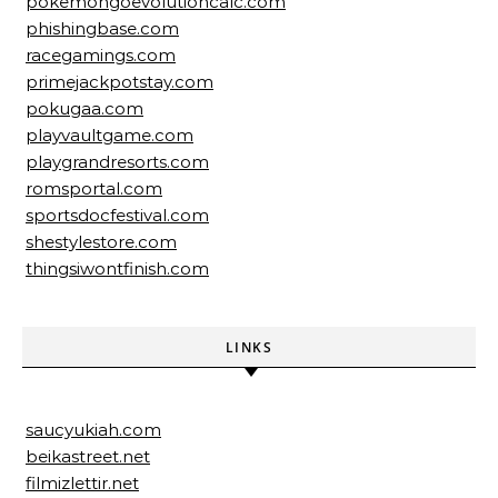
pokemongoevolutioncalc.com
phishingbase.com
racegamings.com
primejackpotstay.com
pokugaa.com
playvaultgame.com
playgrandresorts.com
romsportal.com
sportsdocfestival.com
shestylestore.com
thingsiwontfinish.com
LINKS
saucyukiah.com
beikastreet.net
filmizlettir.net