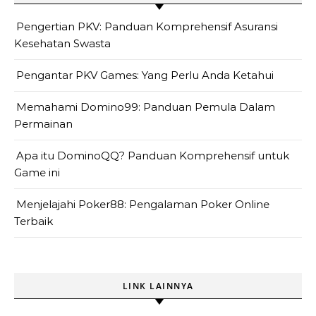
Pengertian PKV: Panduan Komprehensif Asuransi
Kesehatan Swasta
Pengantar PKV Games: Yang Perlu Anda Ketahui
Memahami Domino99: Panduan Pemula Dalam
Permainan
Apa itu DominoQQ? Panduan Komprehensif untuk
Game ini
Menjelajahi Poker88: Pengalaman Poker Online
Terbaik
LINK LAINNYA