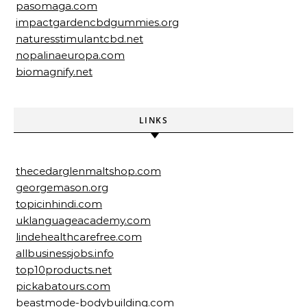
pasomaga.com
impactgardencbdgummies.org
naturesstimulantcbd.net
nopalinaeuropa.com
biomagnify.net
LINKS
thecedarglenmaltshop.com
georgemason.org
topicinhindi.com
uklanguageacademy.com
lindehealthcarefree.com
allbusinessjobs.info
top10products.net
pickabatours.com
beastmode-bodybuilding.com