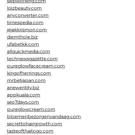
skipworking.com
loizbeauty.com
anyconverter.com
timespedia.com
jejakkrismon.com
diemthole.biz
ufabetkk.com
allquickmedia.com
technewsgazette.com
pureglowfacecream.com
kingofherrings.com
mrbetjapan.com
anewentity.biz
appkuala.com
seo7days.com
pureglowcream.com
bloemenbezorgenvandaag.com
secrettohairgrowth.com
tasteofthaitogo.com