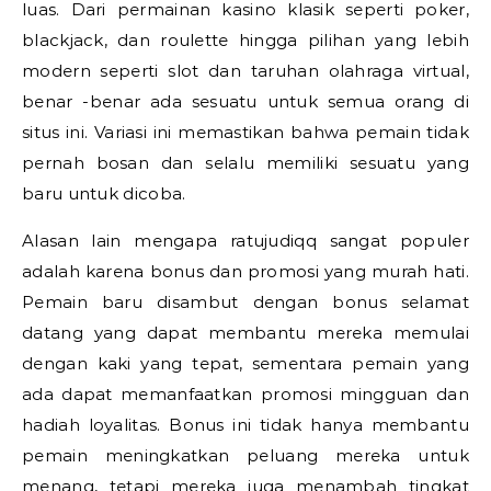
luas. Dari permainan kasino klasik seperti poker,
blackjack, dan roulette hingga pilihan yang lebih
modern seperti slot dan taruhan olahraga virtual,
benar -benar ada sesuatu untuk semua orang di
situs ini. Variasi ini memastikan bahwa pemain tidak
pernah bosan dan selalu memiliki sesuatu yang
baru untuk dicoba.
Alasan lain mengapa ratujudiqq sangat populer
adalah karena bonus dan promosi yang murah hati.
Pemain baru disambut dengan bonus selamat
datang yang dapat membantu mereka memulai
dengan kaki yang tepat, sementara pemain yang
ada dapat memanfaatkan promosi mingguan dan
hadiah loyalitas. Bonus ini tidak hanya membantu
pemain meningkatkan peluang mereka untuk
menang, tetapi mereka juga menambah tingkat