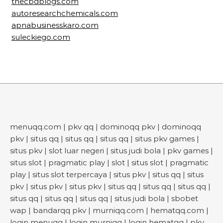
thecbdblogs.com
autoresearchchemicals.com
apnabusinesskaro.com
suleckiego.com
menuqq.com
|
pkv qq
|
dominoqq pkv
|
dominoqq
pkv
|
situs qq
|
situs qq
|
situs qq
|
situs pkv games
|
situs pkv
|
slot luar negeri
|
situs judi bola
|
pkv games
|
situs slot
|
pragmatic play
|
slot
|
situs slot
|
pragmatic
play
|
situs slot terpercaya
|
situs pkv
|
situs qq
|
situs
pkv
|
situs pkv
|
situs pkv
|
situs qq
|
situs qq
|
situs qq
|
situs qq
|
situs qq
|
situs qq
|
situs judi bola
|
sbobet
wap
|
bandarqq pkv
|
murniqq.com
|
hematqq.com
|
login menuqq
|
login murniqq
|
login hematqq
|
pkv