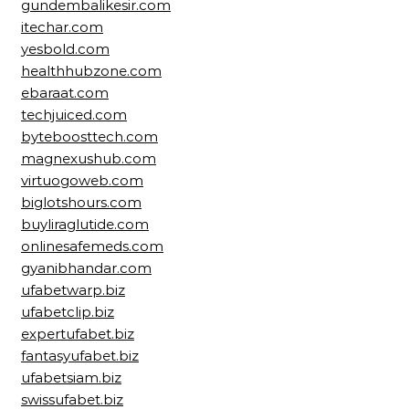
gundembalikesir.com
itechar.com
yesbold.com
healthhubzone.com
ebaraat.com
techjuiced.com
byteboosttech.com
magnexushub.com
virtuogoweb.com
biglotshours.com
buyliraglutide.com
onlinesafemeds.com
gyanibhandar.com
ufabetwarp.biz
ufabetclip.biz
expertufabet.biz
fantasyufabet.biz
ufabetsiam.biz
swissufabet.biz