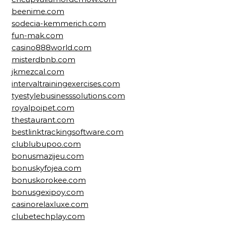
beenime.com
sodecia-kemmerich.com
fun-mak.com
casino888world.com
misterdbnb.com
jkmezcal.com
intervaltrainingexercises.com
tyestylebusinesssolutions.com
royalpoipet.com
thestaurant.com
bestlinktrackingsoftware.com
clublubupoo.com
bonusmazijeu.com
bonuskyfojea.com
bonuskorokee.com
bonusgexipoy.com
casinorelaxluxe.com
clubetechplay.com