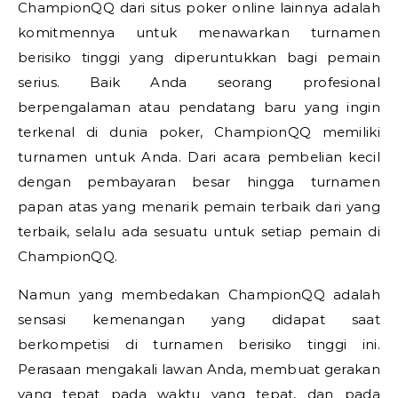
ChampionQQ dari situs poker online lainnya adalah
komitmennya untuk menawarkan turnamen
berisiko tinggi yang diperuntukkan bagi pemain
serius. Baik Anda seorang profesional
berpengalaman atau pendatang baru yang ingin
terkenal di dunia poker, ChampionQQ memiliki
turnamen untuk Anda. Dari acara pembelian kecil
dengan pembayaran besar hingga turnamen
papan atas yang menarik pemain terbaik dari yang
terbaik, selalu ada sesuatu untuk setiap pemain di
ChampionQQ.
Namun yang membedakan ChampionQQ adalah
sensasi kemenangan yang didapat saat
berkompetisi di turnamen berisiko tinggi ini.
Perasaan mengakali lawan Anda, membuat gerakan
yang tepat pada waktu yang tepat, dan pada