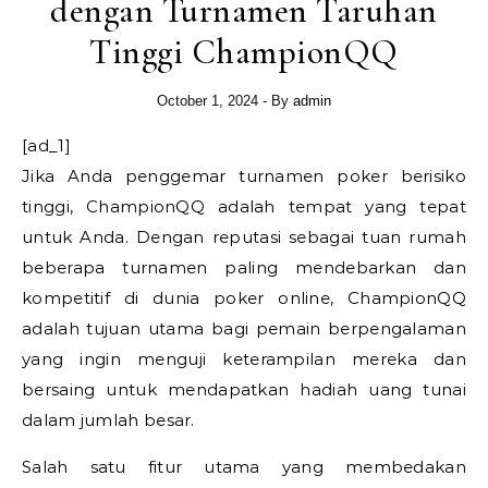
dengan Turnamen Taruhan
Tinggi ChampionQQ
October 1, 2024
- By
admin
[ad_1]
Jika Anda penggemar turnamen poker berisiko
tinggi, ChampionQQ adalah tempat yang tepat
untuk Anda. Dengan reputasi sebagai tuan rumah
beberapa turnamen paling mendebarkan dan
kompetitif di dunia poker online, ChampionQQ
adalah tujuan utama bagi pemain berpengalaman
yang ingin menguji keterampilan mereka dan
bersaing untuk mendapatkan hadiah uang tunai
dalam jumlah besar.
Salah satu fitur utama yang membedakan