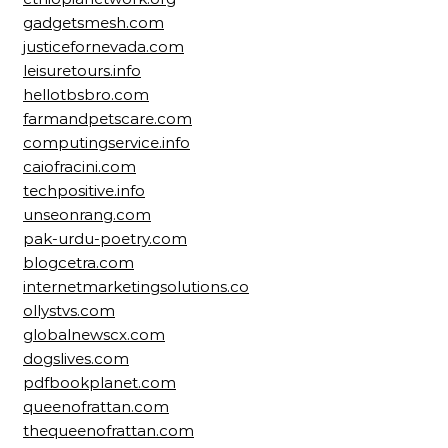
gadgetsmesh.com
justicefornevada.com
leisuretours.info
hellotbsbro.com
farmandpetscare.com
computingservice.info
caiofracini.com
techpositive.info
unseonrang.com
pak-urdu-poetry.com
blogcetra.com
internetmarketingsolutions.co
ollystvs.com
globalnewscx.com
dogslives.com
pdfbookplanet.com
queenofrattan.com
thequeenofrattan.com