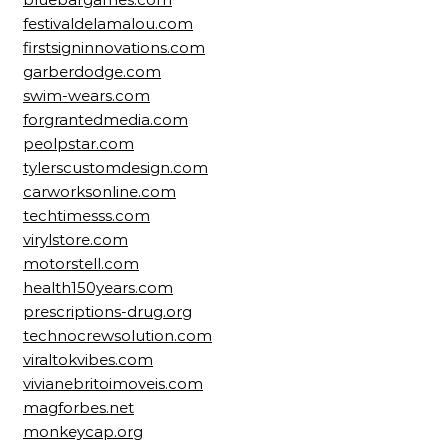
festivaldelamalou.com
firstsigninnovations.com
garberdodge.com
swim-wears.com
forgrantedmedia.com
peolpstar.com
tylerscustomdesign.com
carworksonline.com
techtimesss.com
virylstore.com
motorstell.com
health150years.com
prescriptions-drug.org
technocrewsolution.com
viraltokvibes.com
vivianebritoimoveis.com
magforbes.net
monkeycap.org