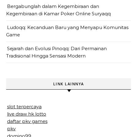
Bergabunglah dalam Kegembiraan dan
Kegembiraan di Kamar Poker Online Suryaqq
Ludoqq: Kecanduan Baru yang Menyapu Komunitas
Game
Sejarah dan Evolusi Pinoqq: Dari Permainan
Tradisional Hingga Sensasi Modern
LINK LAINNYA
slot terpercaya
live draw hk lotto
daftar pkv games
pkv
domino99