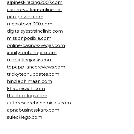
alpineskiracing2007.com
casino-vulkan-online.net
pitrepower.com
mediatown360.com
digitaleyestrainclinic.com
missionposible.com
online-casinos-vegas.com
xfinityrouterlogin.com
marketingjacks.com
topappliancereviews.com
trickytechupdates.com
hindiabhimaan.com
khabresach.com
thecbdblogs.com
autoresearchchemicals.com
apnabusinesskaro.com
suleckiego.com