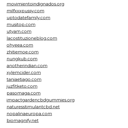
movimientoindignados.org
milfxxxpussy.com
uptodatefamily.com
musitop.com
utyam.com
lacostituzioneblog.com
ohyeea.com
zhitiemoe.com
nungkub.com
anotherindian.com
xylemcider.com
taniaetiago.com
juzfitketo.com
pasomaga.com
impactgardencbdgummies.org
naturesstimulantcbd.net
nopalinaeuropa.com
biomagnify.net