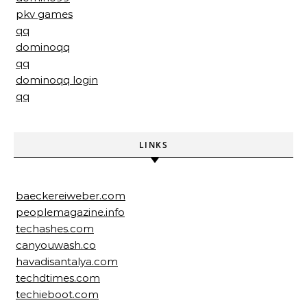
pkv games
qq
dominoqq
qq
dominoqq login
qq
LINKS
baeckereiweber.com
peoplemagazine.info
techashes.com
canyouwash.co
havadisantalya.com
techdtimes.com
techieboot.com