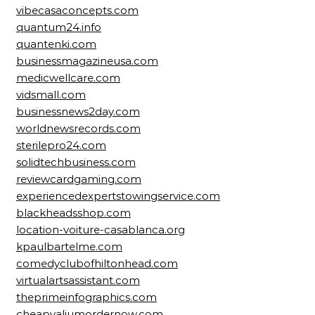
vibecasaconcepts.com
quantum24.info
quantenki.com
businessmagazineusa.com
medicwellcare.com
vidsmall.com
businessnews2day.com
worldnewsrecords.com
sterilepro24.com
solidtechbusiness.com
reviewcardgaming.com
experiencedexpertstowingservice.com
blackheadsshop.com
location-voiture-casablanca.org
kpaulbartelme.com
comedyclubofhiltonhead.com
virtualartsassistant.com
theprimeinfographics.com
cheapvaliumordernow.com