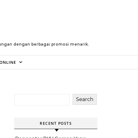
ntungan dengan berbagai promosi menarik.
 ONLINE
Search
RECENT POSTS