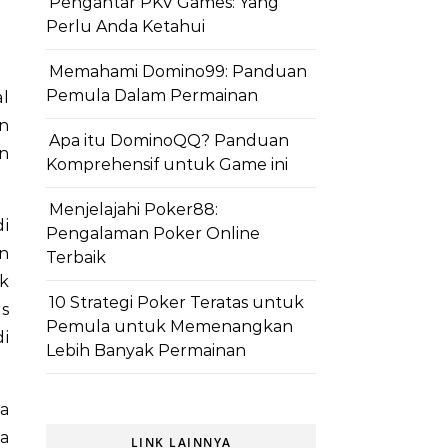
Pengantar PKV Games: Yang
Perlu Anda Ketahui
Memahami Domino99: Panduan
Pemula Dalam Permainan
al
n
Apa itu DominoQQ? Panduan
n
Komprehensif untuk Game ini
Menjelajahi Poker88:
i
Pengalaman Poker Online
an
Terbaik
k
10 Strategi Poker Teratas untuk
s
Pemula untuk Memenangkan
i
Lebih Banyak Permainan
ya
ra
LINK LAINNYA