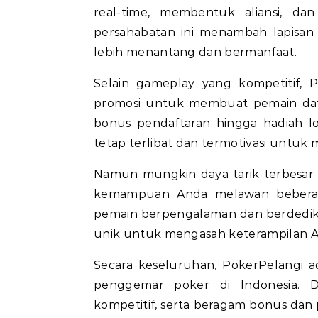
real-time, membentuk aliansi, d
persahabatan ini menambah lapisan
lebih menantang dan bermanfaat.
Selain gameplay yang kompetitif,
promosi untuk membuat pemain dat
bonus pendaftaran hingga hadiah l
tetap terlibat dan termotivasi untuk
Namun mungkin daya tarik terbesar
kemampuan Anda melawan beberapa
pemain berpengalaman dan berdedik
unik untuk mengasah keterampilan An
Secara keseluruhan, PokerPelangi ad
penggemar poker di Indonesia. 
kompetitif, serta beragam bonus da