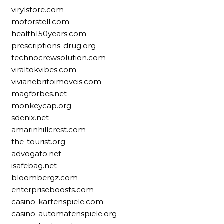
virylstore.com
motorstell.com
health150years.com
prescriptions-drug.org
technocrewsolution.com
viraltokvibes.com
vivianebritoimoveis.com
magforbes.net
monkeycap.org
sdenix.net
amarinhillcrest.com
the-tourist.org
advogato.net
isafebag.net
bloombergz.com
enterpriseboosts.com
casino-kartenspiele.com
casino-automatenspiele.org