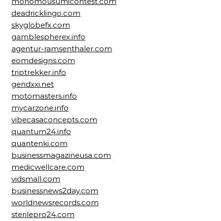
monomousumicontest.com
deadricklingo.com
skyglobefx.com
gamblespherex.info
agentur-ramsenthaler.com
eomdesigns.com
triptrekker.info
gendxxi.net
motomasters.info
mycarzone.info
vibecasaconcepts.com
quantum24.info
quantenki.com
businessmagazineusa.com
medicwellcare.com
vidsmall.com
businessnews2day.com
worldnewsrecords.com
sterilepro24.com