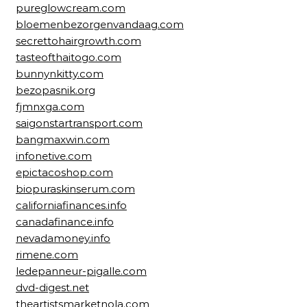
pureglowcream.com
bloemenbezorgenvandaag.com
secrettohairgrowth.com
tasteofthaitogo.com
bunnynkitty.com
bezopasnik.org
fjmnxga.com
saigonstartransport.com
bangmaxwin.com
infonetive.com
epictacoshop.com
biopuraskinserum.com
californiafinances.info
canadafinance.info
nevadamoney.info
rimene.com
ledepanneur-pigalle.com
dvd-digest.net
theartistsmarketnola.com