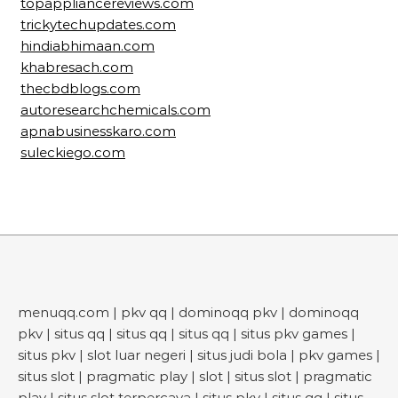
topappliancereviews.com
trickytechupdates.com
hindiabhimaan.com
khabresach.com
thecbdblogs.com
autoresearchchemicals.com
apnabusinesskaro.com
suleckiego.com
menuqq.com
|
pkv qq
|
dominoqq pkv
|
dominoqq
pkv
|
situs qq
|
situs qq
|
situs qq
|
situs pkv games
|
situs pkv
|
slot luar negeri
|
situs judi bola
|
pkv games
|
situs slot
|
pragmatic play
|
slot
|
situs slot
|
pragmatic
play
|
situs slot terpercaya
|
situs pkv
|
situs qq
|
situs