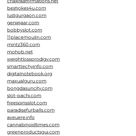
chakraaffirmations.net
bestjokes4u.com
lustgurgaon.com
geniejaar.com
bobbyslot.com
11placemoulin.com
mintz360.com
mohob.net
weightlossprodigy.com
smarttechyinfo.com
digitalnotebook.org
maxualguru.com
bongdasuncity.com
slot-pachi.com
freespinsslot.com
paradisefurballs.com
aveuere.info
cannabinoidtimes.com
greenproductsgui.com