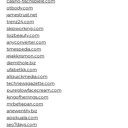
casino-tischspiele.com
otbody.com
jamestrust.net
trenz24.com
skipworking.com
loizbeauty.com
anyconverter.com
timespedia.com
jejakkrismon.com
diemthole.biz
ufabetkk.com
allquickmedia.com
technewsgazette.com
pureglowfacecream.com
kingofherrings.com
mrbetjapan.com
anewentity.biz
appkuala.com
seo7days.com