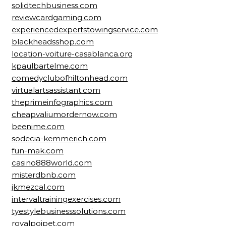
solidtechbusiness.com
reviewcardgaming.com
experiencedexpertstowingservice.com
blackheadsshop.com
location-voiture-casablanca.org
kpaulbartelme.com
comedyclubofhiltonhead.com
virtualartsassistant.com
theprimeinfographics.com
cheapvaliumordernow.com
beenime.com
sodecia-kemmerich.com
fun-mak.com
casino888world.com
misterdbnb.com
jkmezcal.com
intervaltrainingexercises.com
tyestylebusinesssolutions.com
royalpoipet.com