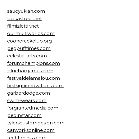
saucyukiah.com
beikastreet.net
filmizlettir.net
ourmultiworlds.com
cooncreekclub.org
pegpufftimes.com
celestia-arts.com
forumchampions.com
bluebargames.com
festivaldelamalou.com
firstsigninnovations.com
garberdodge.com
swim-wears.com
forgrantedmedia.com
peolpstar.com
tylerscustomdesign.com
carworksonline.com
techtimesss.com