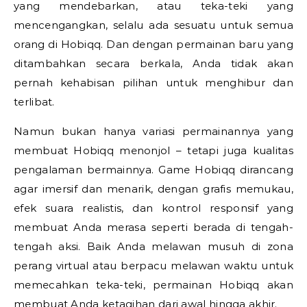
yang mendebarkan, atau teka-teki yang
mencengangkan, selalu ada sesuatu untuk semua
orang di Hobiqq. Dan dengan permainan baru yang
ditambahkan secara berkala, Anda tidak akan
pernah kehabisan pilihan untuk menghibur dan
terlibat.
Namun bukan hanya variasi permainannya yang
membuat Hobiqq menonjol – tetapi juga kualitas
pengalaman bermainnya. Game Hobiqq dirancang
agar imersif dan menarik, dengan grafis memukau,
efek suara realistis, dan kontrol responsif yang
membuat Anda merasa seperti berada di tengah-
tengah aksi. Baik Anda melawan musuh di zona
perang virtual atau berpacu melawan waktu untuk
memecahkan teka-teki, permainan Hobiqq akan
membuat Anda ketagihan dari awal hingga akhir.