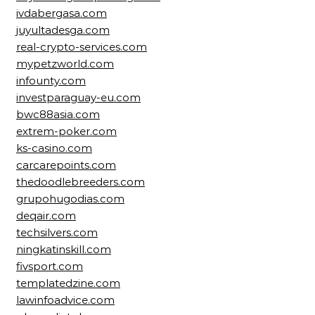
ivdabergasa.com
juyultadesga.com
real-crypto-services.com
mypetzworld.com
infounty.com
investparaguay-eu.com
bwc88asia.com
extrem-poker.com
ks-casino.com
carcarepoints.com
thedoodlebreeders.com
grupohugodias.com
deqair.com
techsilvers.com
ningkatinskill.com
fivsport.com
templatedzine.com
lawinfoadvice.com