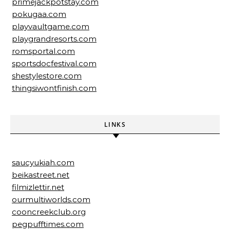
primejackpotstay.com
pokugaa.com
playvaultgame.com
playgrandresorts.com
romsportal.com
sportsdocfestival.com
shestylestore.com
thingsiwontfinish.com
LINKS
saucyukiah.com
beikastreet.net
filmizlettir.net
ourmultiworlds.com
cooncreekclub.org
pegpufftimes.com