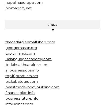
nopalinaeuropa.com
biomagnify.net
LINKS
thecedarglenmaltshop.com
georgemason.org
topicinhindi.com
uklanguageacademy.com
lindehealthcarefree.com
allbusinessjobs.info
top10products.net
pickabatours.com
beastmode-bodybuilding.com
financelplan.info
businessfuture.info
infojudibet.com