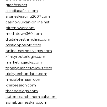
granfoss.net
allindiacafela.com
alpineskiracing2007.com
casino-vulkan-online.net
pitrepower.com
mediatown360.com
digitaleyestrainclinic.com
missionposible.com
online-casinos-vegas.com
xfinityrouterlogin.com
marketingjacks.com
topappliancereviews.com
trickytechupdates.com
hindiabhimaan.com
khabresach.com
thecbdblogs.com
autoresearchchemicals.com
apnabusinesskaro.com