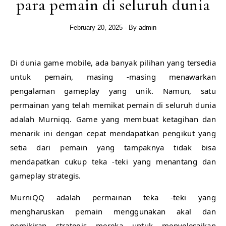
para pemain di seluruh dunia
February 20, 2025
- By
admin
Di dunia game mobile, ada banyak pilihan yang tersedia
untuk pemain, masing -masing menawarkan
pengalaman gameplay yang unik. Namun, satu
permainan yang telah memikat pemain di seluruh dunia
adalah Murniqq. Game yang membuat ketagihan dan
menarik ini dengan cepat mendapatkan pengikut yang
setia dari pemain yang tampaknya tidak bisa
mendapatkan cukup teka -teki yang menantang dan
gameplay strategis.
MurniQQ adalah permainan teka -teki yang
mengharuskan pemain menggunakan akal dan
pemikiran strategis mereka untuk menyelesaikan