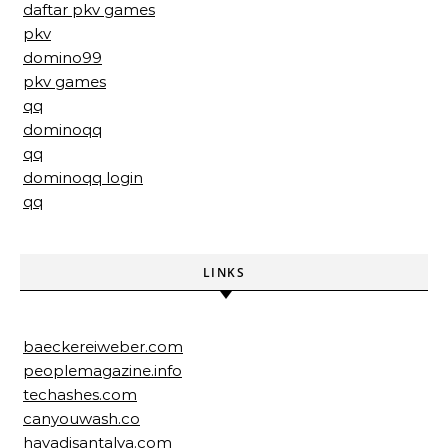
daftar pkv games
pkv
domino99
pkv games
qq
dominoqq
qq
dominoqq login
qq
LINKS
baeckereiweber.com
peoplemagazine.info
techashes.com
canyouwash.co
havadisantalya.com