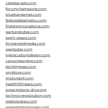
celestia-arts.com
forumchampions.com
bluebargames.com
festivaldelamalou.com
firstsigninnovations.com
garberdodge.com
swim-wears.com
forgrantedmedia.com
peolpstar.com
tylerscustomdesign.com
carworksonline.com
techtimesss.com
virylstore.com
motorstell.com
health150years.com
prescriptions-drug.org
technocrewsolution.com
viraltokvibes.com
vivianebritoimoveis.com