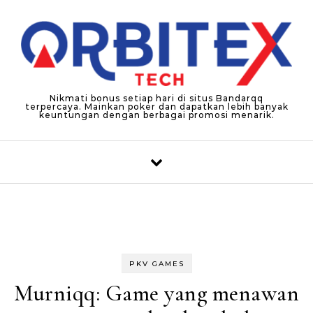
Skip to content
Nikmati bonus setiap hari di situs Bandarqq
terpercaya. Mainkan poker dan dapatkan lebih banyak
keuntungan dengan berbagai promosi menarik.
PKV GAMES
Murniqq: Game yang menawan