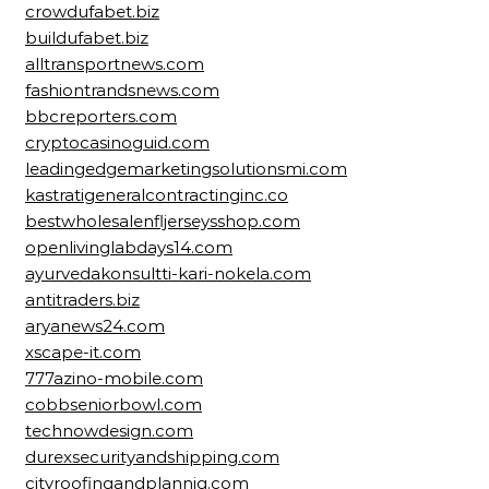
crowdufabet.biz
buildufabet.biz
alltransportnews.com
fashiontrandsnews.com
bbcreporters.com
cryptocasinoguid.com
leadingedgemarketingsolutionsmi.com
kastratigeneralcontractinginc.co
bestwholesalenfljerseysshop.com
openlivinglabdays14.com
ayurvedakonsultti-kari-nokela.com
antitraders.biz
aryanews24.com
xscape-it.com
777azino-mobile.com
cobbseniorbowl.com
technowdesign.com
durexsecurityandshipping.com
cityroofingandplannig.com