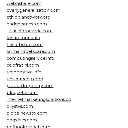
webnshare.com
overlygeneralization.com
ethiopianetwork.org
gadgetsmesh.com
justicefornevada.com
leisuretours.info
hellotbsbro.com
farmandpetscare.com
computingservice.info
caiofracini.com
techpositive.info
unseonrang.com
pak-urdu-poetry.com
blogcetra.com
internetmarketingsolutions.co
ollystvs.com
globalnewscx.com
dogslives.com
pdfbookplanet.com