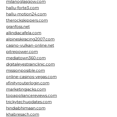
milanoglasgow.com
hallu-forte3.com
hallu-motion24.com
therockskippers.com
granfoss.net
allindiacafela.com
alpineskiracing2007.com
casino-vulkan-online.net
pitrepower.com
mediatown360.com
digitaleyestrainclinic.com
missionposible.com
online-casinos-vegas.com
xfinityrouterlogin.com
marketingjacks.com
topappliancereviews.com
trickytechupdates.com
hindiabhimaan.com
khabresach.com