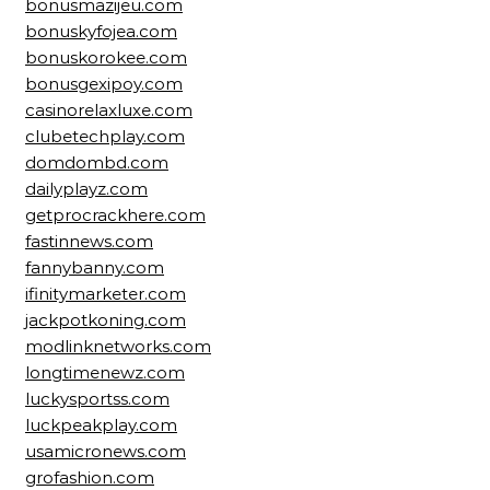
bonusmazijeu.com
bonuskyfojea.com
bonuskorokee.com
bonusgexipoy.com
casinorelaxluxe.com
clubetechplay.com
domdombd.com
dailyplayz.com
getprocrackhere.com
fastinnews.com
fannybanny.com
ifinitymarketer.com
jackpotkoning.com
modlinknetworks.com
longtimenewz.com
luckysportss.com
luckpeakplay.com
usamicronews.com
grofashion.com