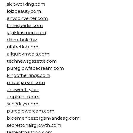
skipworking.com
loizbeauty.com
anyconverter.com
timespedia.com
jejakkrismon.com
diemthole.biz
ufabetkk.com
allquickmedia.com
technewsgazette.com
pureglowfacecream.com
kingofherrings.com
mrbetjapan.com
anewentity.biz
appkuala.com
seo7days.com
pureglowcream.com
bloemenbezorgenvandaag.com
secrettohairgrowth.com
tasteofthaitogo.com