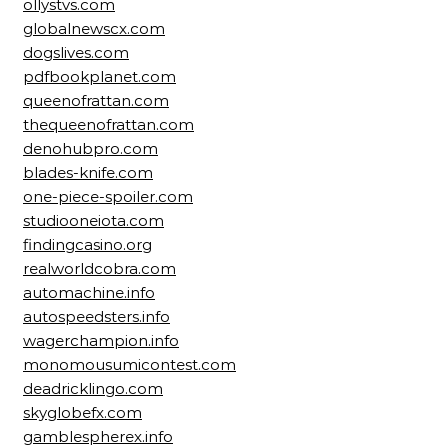
ollystvs.com
globalnewscx.com
dogslives.com
pdfbookplanet.com
queenofrattan.com
thequeenofrattan.com
denohubpro.com
blades-knife.com
one-piece-spoiler.com
studiooneiota.com
findingcasino.org
realworldcobra.com
automachine.info
autospeedsters.info
wagerchampion.info
monomousumicontest.com
deadricklingo.com
skyglobefx.com
gamblespherex.info