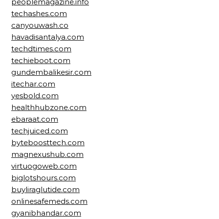
peoplemagazine.info
techashes.com
canyouwash.co
havadisantalya.com
techdtimes.com
techieboot.com
gundembalikesir.com
itechar.com
yesbold.com
healthhubzone.com
ebaraat.com
techjuiced.com
byteboosttech.com
magnexushub.com
virtuogoweb.com
biglotshours.com
buyliraglutide.com
onlinesafemeds.com
gyanibhandar.com