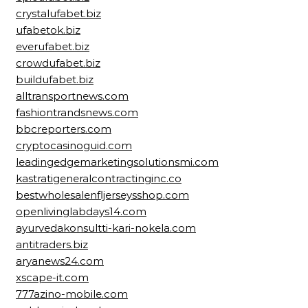
crystalufabet.biz
ufabetok.biz
everufabet.biz
crowdufabet.biz
buildufabet.biz
alltransportnews.com
fashiontrandsnews.com
bbcreporters.com
cryptocasinoguid.com
leadingedgemarketingsolutionsmi.com
kastratigeneralcontractinginc.co
bestwholesalenfljerseysshop.com
openlivinglabdays14.com
ayurvedakonsultti-kari-nokela.com
antitraders.biz
aryanews24.com
xscape-it.com
777azino-mobile.com