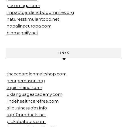
pasomaga.com
impactgardencbdgummies.org
naturesstimulantcbd.net
nopalinaeuropa.com
biomagnify.net
LINKS
thecedarglenmaltshop.com
georgemason.org
topicinhindi.com
uklanguageacademy.com
lindehealthcarefree.com
allbusinessjobs.info
top10products.net
pickabatours.com