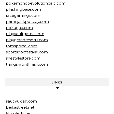
pokemongoevolutioncalc.com
phishingbase.com
racegamings.com
primejackpotstay.com
pokugaa.com
playvaultgame.com
playgrandresorts.com
romsportal.com
sportsdocfestival.com
shestylestore.com
thingsiwontfinish.com
LINKS
saucyukiah.com
beikastreet.net
filmizlettir.net