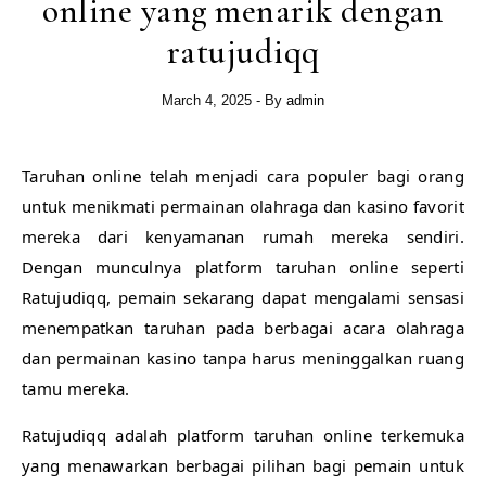
online yang menarik dengan
ratujudiqq
March 4, 2025
- By
admin
Taruhan online telah menjadi cara populer bagi orang
untuk menikmati permainan olahraga dan kasino favorit
mereka dari kenyamanan rumah mereka sendiri.
Dengan munculnya platform taruhan online seperti
Ratujudiqq, pemain sekarang dapat mengalami sensasi
menempatkan taruhan pada berbagai acara olahraga
dan permainan kasino tanpa harus meninggalkan ruang
tamu mereka.
Ratujudiqq adalah platform taruhan online terkemuka
yang menawarkan berbagai pilihan bagi pemain untuk