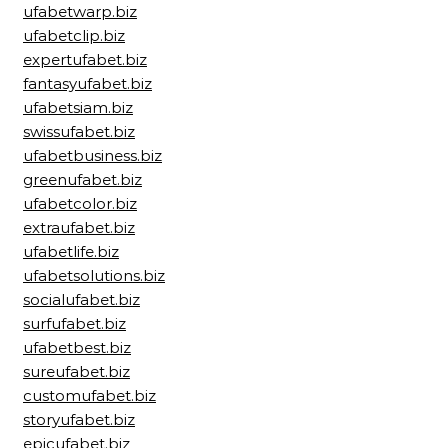
ufabetwarp.biz
ufabetclip.biz
expertufabet.biz
fantasyufabet.biz
ufabetsiam.biz
swissufabet.biz
ufabetbusiness.biz
greenufabet.biz
ufabetcolor.biz
extraufabet.biz
ufabetlife.biz
ufabetsolutions.biz
socialufabet.biz
surfufabet.biz
ufabetbest.biz
sureufabet.biz
customufabet.biz
storyufabet.biz
epicufabet.biz