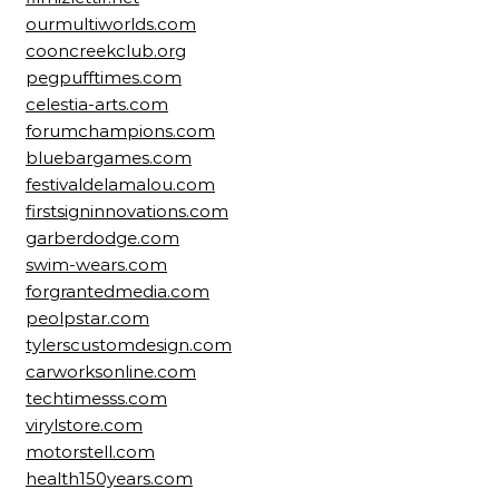
ourmultiworlds.com
cooncreekclub.org
pegpufftimes.com
celestia-arts.com
forumchampions.com
bluebargames.com
festivaldelamalou.com
firstsigninnovations.com
garberdodge.com
swim-wears.com
forgrantedmedia.com
peolpstar.com
tylerscustomdesign.com
carworksonline.com
techtimesss.com
virylstore.com
motorstell.com
health150years.com