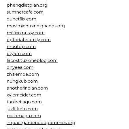
phenqdietplan.org
sumnercafe.com
dunetflix.com
movimientoindignados.org
milfxxxpussy.com
uptodatefamily.com
musitop.com
utyam.com
lacostituzioneblog.com
ohyeea.com
zhitiemoe.com
nungkub.com
anotherindian.com
xylemcider.com
taniaetiago.com
juzfitketo.com
pasomaga.com
impactgardencbdgummies.org