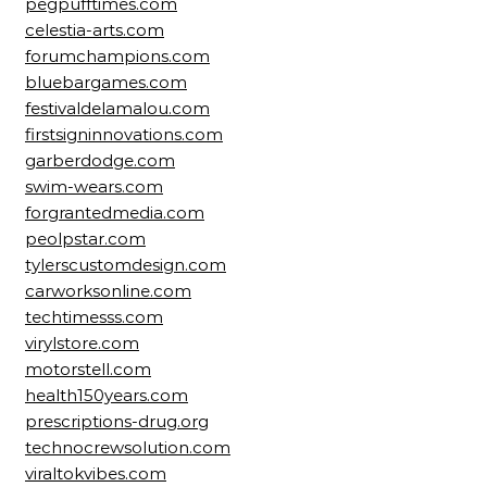
pegpufftimes.com
celestia-arts.com
forumchampions.com
bluebargames.com
festivaldelamalou.com
firstsigninnovations.com
garberdodge.com
swim-wears.com
forgrantedmedia.com
peolpstar.com
tylerscustomdesign.com
carworksonline.com
techtimesss.com
virylstore.com
motorstell.com
health150years.com
prescriptions-drug.org
technocrewsolution.com
viraltokvibes.com