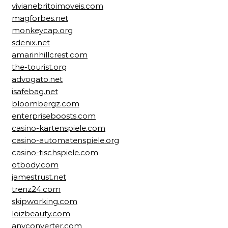
vivianebritoimoveis.com
magforbes.net
monkeycap.org
sdenix.net
amarinhillcrest.com
the-tourist.org
advogato.net
isafebag.net
bloombergz.com
enterpriseboosts.com
casino-kartenspiele.com
casino-automatenspiele.org
casino-tischspiele.com
otbody.com
jamestrust.net
trenz24.com
skipworking.com
loizbeauty.com
anyconverter.com