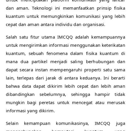
dan aman. Teknologi ini memanfaatkan prinsip fisika
kuantum untuk memungkinkan komunikasi yang lebih
cepat dan aman antara individu dan organisasi.
Salah satu fitur utama IMCQQ adalah kemampuannya
untuk mengirimkan informasi menggunakan keterikatan
kuantum, sebuah fenomena dalam fisika kuantum di
mana dua partikel menjadi saling berhubungan dan
dapat secara instan mempengaruhi properti satu sama
lain, terlepas dari jarak di antara keduanya. Ini berarti
bahwa data dapat dikirim lebih cepat dan lebih aman
dibandingkan sebelumnya, sehingga hampir tidak
mungkin bagi peretas untuk mencegat atau merusak
informasi yang dikirim.
Selain kemampuan komunikasinya, IMCQQ juga