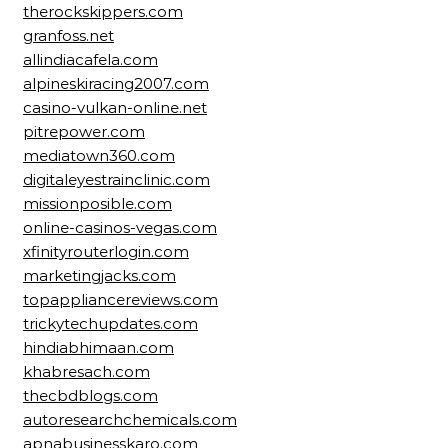
therockskippers.com
granfoss.net
allindiacafela.com
alpineskiracing2007.com
casino-vulkan-online.net
pitrepower.com
mediatown360.com
digitaleyestrainclinic.com
missionposible.com
online-casinos-vegas.com
xfinityrouterlogin.com
marketingjacks.com
topappliancereviews.com
trickytechupdates.com
hindiabhimaan.com
khabresach.com
thecbdblogs.com
autoresearchchemicals.com
apnabusinesskaro.com