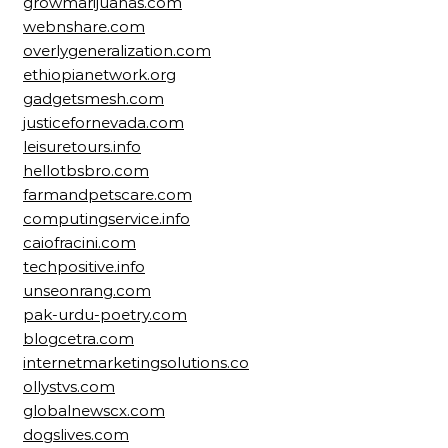
growmarijuanas.com
webnshare.com
overlygeneralization.com
ethiopianetwork.org
gadgetsmesh.com
justicefornevada.com
leisuretours.info
hellotbsbro.com
farmandpetscare.com
computingservice.info
caiofracini.com
techpositive.info
unseonrang.com
pak-urdu-poetry.com
blogcetra.com
internetmarketingsolutions.co
ollystvs.com
globalnewscx.com
dogslives.com