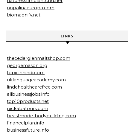
naturesstimulantcbd.net
nopalinaeuropa.com
biomagnify.net
LINKS
thecedarglenmaltshop.com
georgemason.org
topicinhindi.com
uklanguageacademy.com
lindehealthcarefree.com
allbusinessjobs.info
top10products.net
pickabatours.com
beastmode-bodybuilding.com
financelplan.info
businessfuture.info