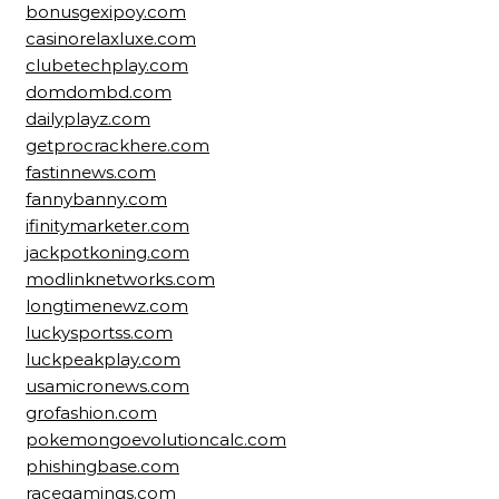
bonusgexipoy.com
casinorelaxluxe.com
clubetechplay.com
domdombd.com
dailyplayz.com
getprocrackhere.com
fastinnews.com
fannybanny.com
ifinitymarketer.com
jackpotkoning.com
modlinknetworks.com
longtimenewz.com
luckysportss.com
luckpeakplay.com
usamicronews.com
grofashion.com
pokemongoevolutioncalc.com
phishingbase.com
racegamings.com