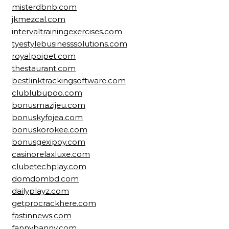
misterdbnb.com
jkmezcal.com
intervaltrainingexercises.com
tyestylebusinesssolutions.com
royalpoipet.com
thestaurant.com
bestlinktrackingsoftware.com
clublubupoo.com
bonusmazijeu.com
bonuskyfojea.com
bonuskorokee.com
bonusgexipoy.com
casinorelaxluxe.com
clubetechplay.com
domdombd.com
dailyplayz.com
getprocrackhere.com
fastinnews.com
fannybanny.com