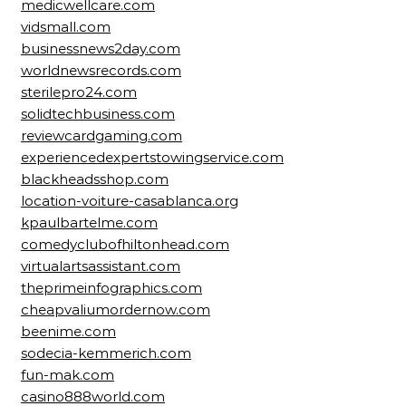
medicwellcare.com
vidsmall.com
businessnews2day.com
worldnewsrecords.com
sterilepro24.com
solidtechbusiness.com
reviewcardgaming.com
experiencedexpertstowingservice.com
blackheadsshop.com
location-voiture-casablanca.org
kpaulbartelme.com
comedyclubofhiltonhead.com
virtualartsassistant.com
theprimeinfographics.com
cheapvaliumordernow.com
beenime.com
sodecia-kemmerich.com
fun-mak.com
casino888world.com