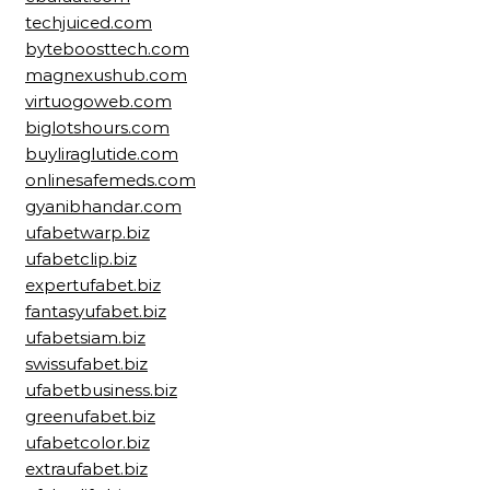
techjuiced.com
byteboosttech.com
magnexushub.com
virtuogoweb.com
biglotshours.com
buyliraglutide.com
onlinesafemeds.com
gyanibhandar.com
ufabetwarp.biz
ufabetclip.biz
expertufabet.biz
fantasyufabet.biz
ufabetsiam.biz
swissufabet.biz
ufabetbusiness.biz
greenufabet.biz
ufabetcolor.biz
extraufabet.biz