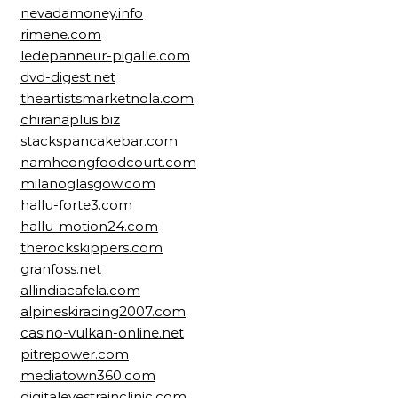
nevadamoney.info
rimene.com
ledepanneur-pigalle.com
dvd-digest.net
theartistsmarketnola.com
chiranaplus.biz
stackspancakebar.com
namheongfoodcourt.com
milanoglasgow.com
hallu-forte3.com
hallu-motion24.com
therockskippers.com
granfoss.net
allindiacafela.com
alpineskiracing2007.com
casino-vulkan-online.net
pitrepower.com
mediatown360.com
digitaleyestrainclinic.com