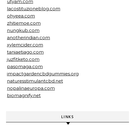
utyam.com
lacostituzioneblog.com
ohyeea.com
zhitiemoe.com
nungkub.com
anotherindian.com
xylemcider.com
taniaetiago.com
juzfitketo.com
pasomaga.com
impactgardencbdgummies.org
naturesstimulantcbd.net
nopalinaeuropa.com
biomagnify.net
LINKS