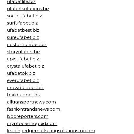
ufabetlife.biz
ufabetsolutions.biz
socialufabet.biz
surfufabet.biz
ufabetbest.biz
sureufabet.biz
customufabet.biz
storyufabet.biz
epicufabet.biz
crystalufabet.biz
ufabetok.biz
everufabet.biz
crowdufabet.biz
buildufabet.biz
alltransportnews.com
fashiontrandsnews.com
bbcreporters.com
cryptocasinoguid.com
leadingedgemarketingsolutionsmi.com