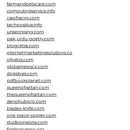
farmandpetscare.com
computingservice.info
caiofracini.com
techpositive.info
unseonrang.com
pak-urdu-poetry.com
blogcetra.com
internetmarketingsolutions.co
ollystvs.com
globalnewscx.com
dogslives.com
pdfbookplanet.com
queenofrattan.com
thequeenofrattan.com
denohubpro.com
blades-knife.com
one-piece-spoiler.com
studiooneiota.com
findingcasino.org