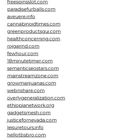
freespinsslot.com
paradisefurballs.com
aveuere.info
cannabinoidtimes.com
greenproductsgui.com
healthconcerning.com
rojgarind.com
fewhour.com
18minutetimer.com
semanticseostars.com
mainstreamzone.com
growmarijuanas.com
webnshare.com
overlygeneralization.com
ethiopianetwork.org
gadgetsmesh.com
justicefornevada.com
leisuretours.info
hellotbsbro.com