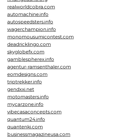
realworldcobra.com
automachine.info
autospeedsters.info
wagerchampion.info
monomousumicontest.com
deadricklingo.com
skyglobefx.com
gamblespherex.info
agentur-ramsenthaler.com
eomdesigns.com
triptrekker.info
gendxxi.net
motomasters.info
mycarzone.info
vibecasaconcepts.com
quantum24.info
quantenki.com
businessmagazineusa.com