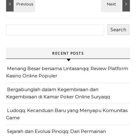
Search
RECENT POSTS
Menang Besar bersama Lintasanqq: Review Platform
Kasino Online Populer
Bergabunglah dalam Kegembiraan dan
Kegembiraan di Kamar Poker Online Suryaqq
Ludoqq: Kecanduan Baru yang Menyapu Komunitas
Game
Sejarah dan Evolusi Pinoqq: Dari Permainan