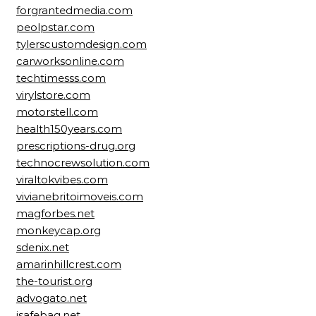
forgrantedmedia.com
peolpstar.com
tylerscustomdesign.com
carworksonline.com
techtimesss.com
virylstore.com
motorstell.com
health150years.com
prescriptions-drug.org
technocrewsolution.com
viraltokvibes.com
vivianebritoimoveis.com
magforbes.net
monkeycap.org
sdenix.net
amarinhillcrest.com
the-tourist.org
advogato.net
isafebag.net