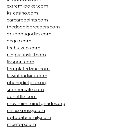
extrem-poker.com
ks-casino.com
carcarepoints.com
thedoodlebreeders.com
grupohugodias.com
deqair.com
techsilvers.com
ningkatinskill.com
fivsport.com
templatedzine.com
lawinfoadvice.com
phenqdietplan.org
sumnercafe.com
dunetflix.com
movimientoindignados.org
milfxxxpussy.com
uptodatefamily.com
musitop.com