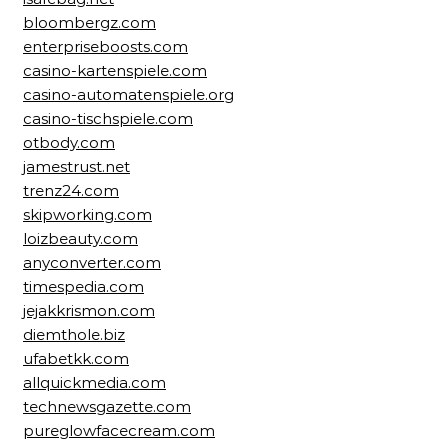
bloombergz.com
enterpriseboosts.com
casino-kartenspiele.com
casino-automatenspiele.org
casino-tischspiele.com
otbody.com
jamestrust.net
trenz24.com
skipworking.com
loizbeauty.com
anyconverter.com
timespedia.com
jejakkrismon.com
diemthole.biz
ufabetkk.com
allquickmedia.com
technewsgazette.com
pureglowfacecream.com