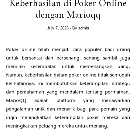
Keberhasilan di Poker Online
dengan Marioqq
July 7, 2025
- By
admin
Poker online telah menjadi cara populer bagi orang
untuk bersantai dan bersenang -senang sambil juga
memiliki kesempatan untuk memenangkan uang.
Namun, keberhasilan dalam poker online tidak semudah
kelihatannya. Ini membutuhkan keterampilan, strategi,
dan pemahaman yang mendalam tentang permainan.
MarioQQ adalah platform yang menawarkan
pengalaman unik dan menarik bagi para pemain yang
ingin meningkatkan keterampilan poker mereka dan
meningkatkan peluang mereka untuk menang.