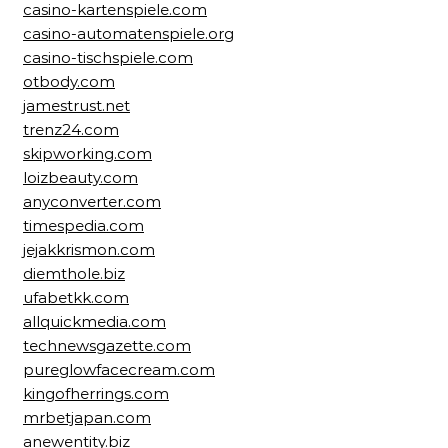
casino-kartenspiele.com
casino-automatenspiele.org
casino-tischspiele.com
otbody.com
jamestrust.net
trenz24.com
skipworking.com
loizbeauty.com
anyconverter.com
timespedia.com
jejakkrismon.com
diemthole.biz
ufabetkk.com
allquickmedia.com
technewsgazette.com
pureglowfacecream.com
kingofherrings.com
mrbetjapan.com
anewentity.biz