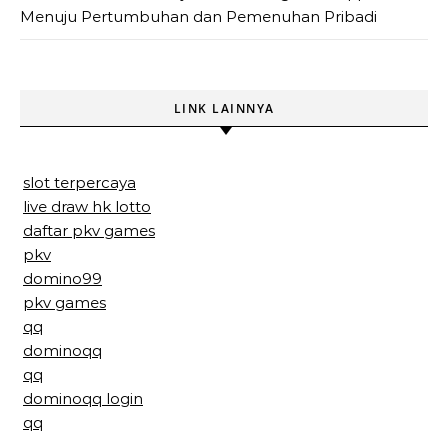
Menuju Pertumbuhan dan Pemenuhan Pribadi
LINK LAINNYA
slot terpercaya
live draw hk lotto
daftar pkv games
pkv
domino99
pkv games
qq
dominoqq
qq
dominoqq login
qq