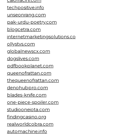
caiofracini.com
techpositive.info
unseonrang.com
pak-urdu-poetry.com
blogcetra.com
internetmarketingsolutions.co
ollystvs.com
globalnewscx.com
dogslives.com
pdfbookplanet.com
queenofrattan.com
thequeenofrattan.com
denohubpro.com
blades-knife.com
one-piece-spoiler.com
studiooneiota.com
findingcasino.org
realworldcobra.com
automachine.info