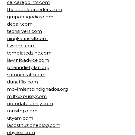
carcarepoints.com
thedoodlebreeders.com
grupohugodias.com
deqair.com
techsilvers.com
ningkatinskill.com
fivsport.com
templatedzine.com
lawinfoadvice.com
phenqdietplan.org
sumnercafe.com
dunetflix.com
movimientoindignados.org
milfxxxpussy.com
uptodatefamily.com
musitop.com
utyam.com
lacostituzioneblog.com
ohyeea.com