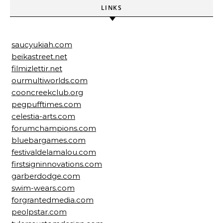
LINKS
saucyukiah.com
beikastreet.net
filmizlettir.net
ourmultiworlds.com
cooncreekclub.org
pegpufftimes.com
celestia-arts.com
forumchampions.com
bluebargames.com
festivaldelamalou.com
firstsigninnovations.com
garberdodge.com
swim-wears.com
forgrantedmedia.com
peolpstar.com