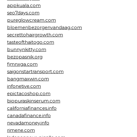
appkuala.com
seo7days.com
pureglowcream.com
bloemenbezorgenvandaag.com
secrettohairgrowth.com
tasteofthaitogo.com
bunnynkitty.com
bezopasnik.org
fjmnxga.com
saigonstartransport.com
bangmaxwin.com
infonetive.com
epictacoshop.com
biopuraskinserum.com
californiafinances.info
canadafinance.info
nevadamoney.info
rimene.com