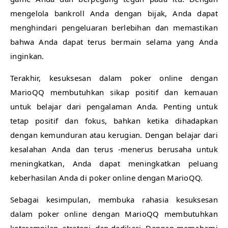
mengelola bankroll Anda dengan bijak, Anda dapat
menghindari pengeluaran berlebihan dan memastikan
bahwa Anda dapat terus bermain selama yang Anda
inginkan.
Terakhir, kesuksesan dalam poker online dengan
MarioQQ membutuhkan sikap positif dan kemauan
untuk belajar dari pengalaman Anda. Penting untuk
tetap positif dan fokus, bahkan ketika dihadapkan
dengan kemunduran atau kerugian. Dengan belajar dari
kesalahan Anda dan terus -menerus berusaha untuk
meningkatkan, Anda dapat meningkatkan peluang
keberhasilan Anda di poker online dengan MarioQQ.
Sebagai kesimpulan, membuka rahasia kesuksesan
dalam poker online dengan MarioQQ membutuhkan