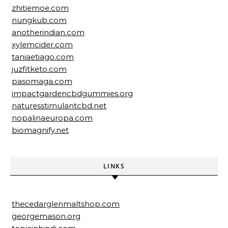
zhitiemoe.com
nungkub.com
anotherindian.com
xylemcider.com
taniaetiago.com
juzfitketo.com
pasomaga.com
impactgardencbdgummies.org
naturesstimulantcbd.net
nopalinaeuropa.com
biomagnify.net
LINKS
thecedarglenmaltshop.com
georgemason.org