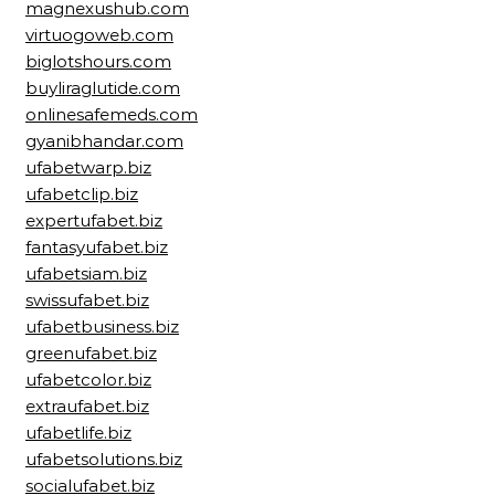
magnexushub.com
virtuogoweb.com
biglotshours.com
buyliraglutide.com
onlinesafemeds.com
gyanibhandar.com
ufabetwarp.biz
ufabetclip.biz
expertufabet.biz
fantasyufabet.biz
ufabetsiam.biz
swissufabet.biz
ufabetbusiness.biz
greenufabet.biz
ufabetcolor.biz
extraufabet.biz
ufabetlife.biz
ufabetsolutions.biz
socialufabet.biz