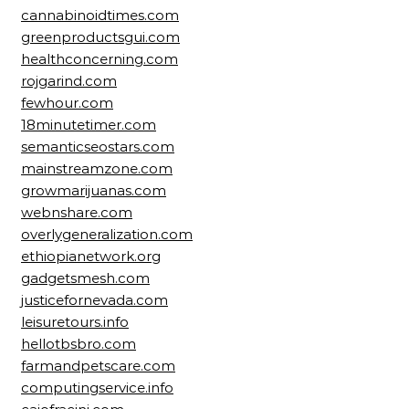
cannabinoidtimes.com
greenproductsgui.com
healthconcerning.com
rojgarind.com
fewhour.com
18minutetimer.com
semanticseostars.com
mainstreamzone.com
growmarijuanas.com
webnshare.com
overlygeneralization.com
ethiopianetwork.org
gadgetsmesh.com
justicefornevada.com
leisuretours.info
hellotbsbro.com
farmandpetscare.com
computingservice.info