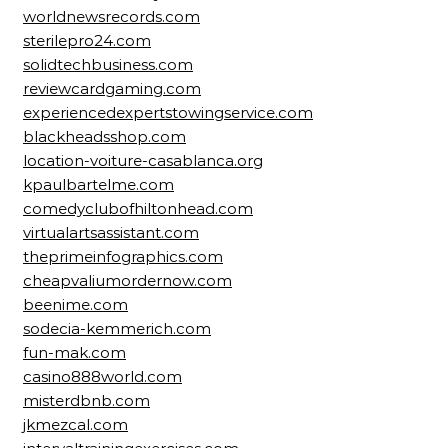
worldnewsrecords.com
sterilepro24.com
solidtechbusiness.com
reviewcardgaming.com
experiencedexpertstowingservice.com
blackheadsshop.com
location-voiture-casablanca.org
kpaulbartelme.com
comedyclubofhiltonhead.com
virtualartsassistant.com
theprimeinfographics.com
cheapvaliumordernow.com
beenime.com
sodecia-kemmerich.com
fun-mak.com
casino888world.com
misterdbnb.com
jkmezcal.com