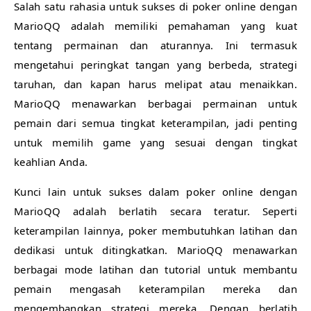
Salah satu rahasia untuk sukses di poker online dengan
MarioQQ adalah memiliki pemahaman yang kuat
tentang permainan dan aturannya. Ini termasuk
mengetahui peringkat tangan yang berbeda, strategi
taruhan, dan kapan harus melipat atau menaikkan.
MarioQQ menawarkan berbagai permainan untuk
pemain dari semua tingkat keterampilan, jadi penting
untuk memilih game yang sesuai dengan tingkat
keahlian Anda.
Kunci lain untuk sukses dalam poker online dengan
MarioQQ adalah berlatih secara teratur. Seperti
keterampilan lainnya, poker membutuhkan latihan dan
dedikasi untuk ditingkatkan. MarioQQ menawarkan
berbagai mode latihan dan tutorial untuk membantu
pemain mengasah keterampilan mereka dan
mengembangkan strategi mereka. Dengan berlatih