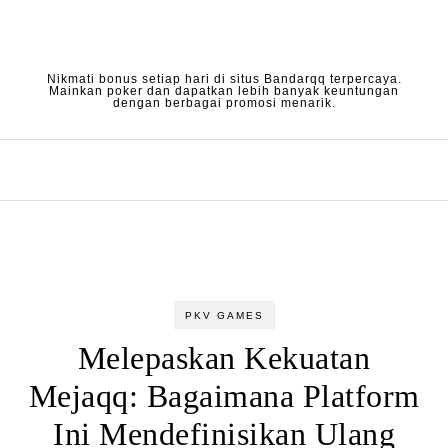
Skip to content
Nikmati bonus setiap hari di situs Bandarqq terpercaya.
Mainkan poker dan dapatkan lebih banyak keuntungan
dengan berbagai promosi menarik.
PKV GAMES
Melepaskan Kekuatan
Mejaqq: Bagaimana Platform
Ini Mendefinisikan Ulang