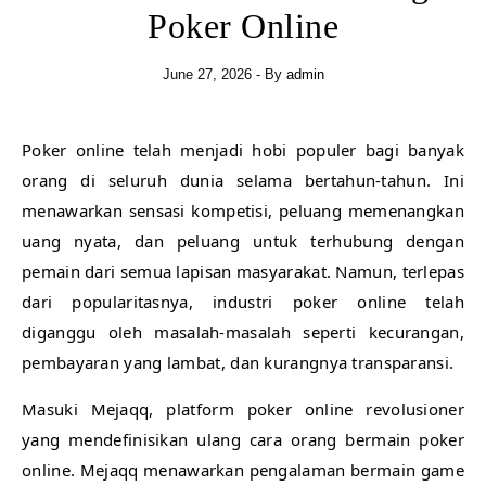
Poker Online
June 27, 2026
- By
admin
Poker online telah menjadi hobi populer bagi banyak
orang di seluruh dunia selama bertahun-tahun. Ini
menawarkan sensasi kompetisi, peluang memenangkan
uang nyata, dan peluang untuk terhubung dengan
pemain dari semua lapisan masyarakat. Namun, terlepas
dari popularitasnya, industri poker online telah
diganggu oleh masalah-masalah seperti kecurangan,
pembayaran yang lambat, dan kurangnya transparansi.
Masuki Mejaqq, platform poker online revolusioner
yang mendefinisikan ulang cara orang bermain poker
online. Mejaqq menawarkan pengalaman bermain game