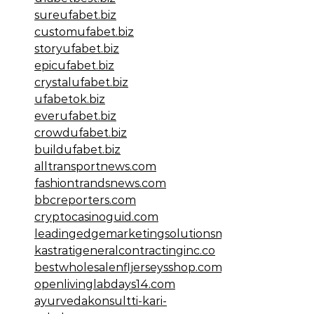
sureufabet.biz
customufabet.biz
storyufabet.biz
epicufabet.biz
crystalufabet.biz
ufabetok.biz
everufabet.biz
crowdufabet.biz
buildufabet.biz
alltransportnews.com
fashiontrandsnews.com
bbcreporters.com
cryptocasinoguid.com
leadingedgemarketingsolutionsmi.com
kastratigeneralcontractinginc.co
bestwholesalenfljerseysshop.com
openlivinglabdays14.com
ayurvedakonsultti-kari-