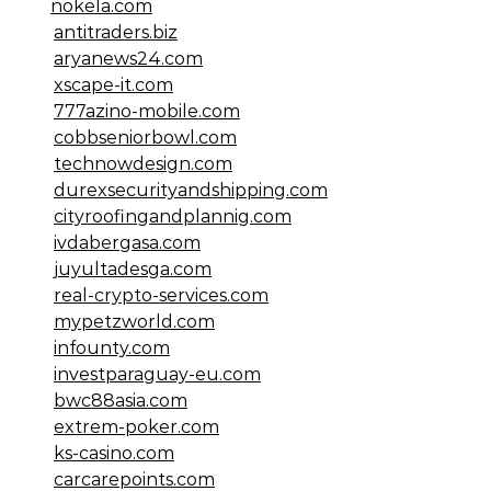
nokela.com
antitraders.biz
aryanews24.com
xscape-it.com
777azino-mobile.com
cobbseniorbowl.com
technowdesign.com
durexsecurityandshipping.com
cityroofingandplannig.com
ivdabergasa.com
juyultadesga.com
real-crypto-services.com
mypetzworld.com
infounty.com
investparaguay-eu.com
bwc88asia.com
extrem-poker.com
ks-casino.com
carcarepoints.com