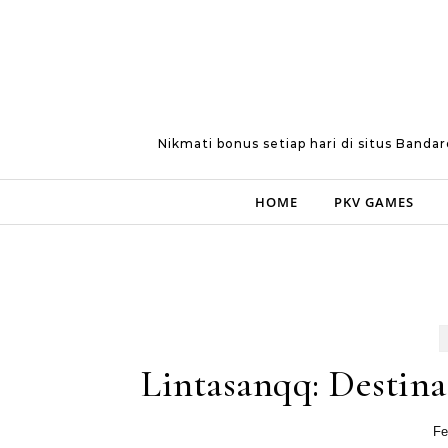
Skip to content
Nikmati bonus setiap hari di situs Band
HOME
PKV GAMES
Lintasanqq: Destin
Fe