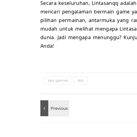
Secara keseluruhan, Lintasanqq adalah
mencari pengalaman bermain game y
pilihan permainan, antarmuka yang r
mudah untuk melihat mengapa Lintasan
dunia. Jadi mengapa menunggu? Kunjun
Anda!
pkv games
slot