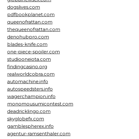
dogslives.com
pdfbookplanet.com
queenofrattan.com
thequeenofrattan.com
denohubpro.com
blades-knife.com
one-piece-spoiler.com
studiooneiota.com
findingcasino.org
realworldcobra.com
automachine.info
autospeedsters.info
wagerchampion.info
monomousumicontest.com
deadricklingo.com
skyglobefx.com
gamblespherex.info
agentur-ramsenthaler.com