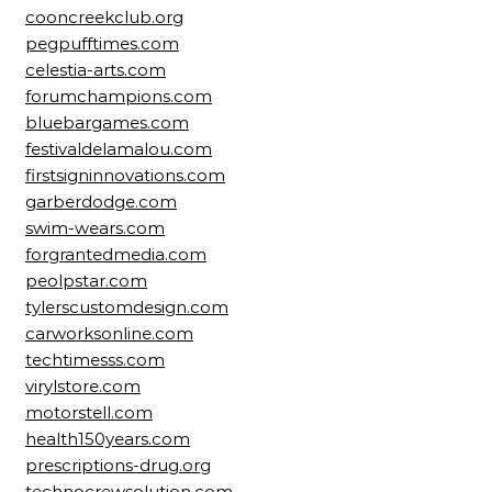
cooncreekclub.org
pegpufftimes.com
celestia-arts.com
forumchampions.com
bluebargames.com
festivaldelamalou.com
firstsigninnovations.com
garberdodge.com
swim-wears.com
forgrantedmedia.com
peolpstar.com
tylerscustomdesign.com
carworksonline.com
techtimesss.com
virylstore.com
motorstell.com
health150years.com
prescriptions-drug.org
technocrewsolution.com