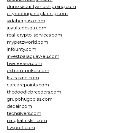
durexsecurityandshipping.com
cityroofingandplannig.com
ivdabergasa.com
juyultadesga.com
real-crypto-services.com
mypetzworld.com
infounty.com
investparaguay-eu.com
bwc88asia.com
extrem-poker.com
ks-casino.com
carcarepoints.com
thedoodlebreeders.com
grupohugodias.com
deqair.com
techsilvers.com
ningkatinskill.com
fivsport.com