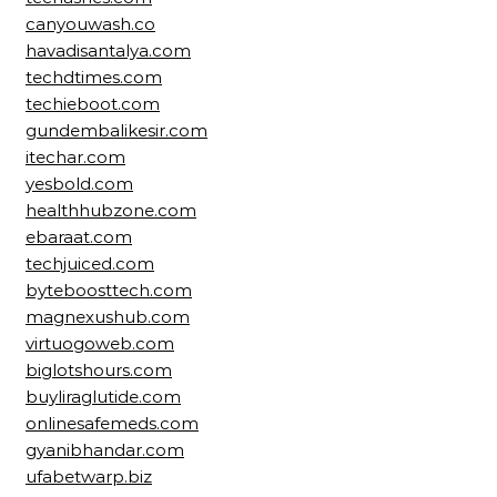
canyouwash.co
havadisantalya.com
techdtimes.com
techieboot.com
gundembalikesir.com
itechar.com
yesbold.com
healthhubzone.com
ebaraat.com
techjuiced.com
byteboosttech.com
magnexushub.com
virtuogoweb.com
biglotshours.com
buyliraglutide.com
onlinesafemeds.com
gyanibhandar.com
ufabetwarp.biz