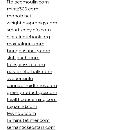
11placemoulin.com
mintz360.com
mohob.net
weightlossprodigy.com
smarttechyinfo.com
digitalnotebook.org
maxualguru.com
bongdasuncity.com
slot-pachi.com
freespinsslot.com
paradisefurballs.com
aveuere.info
cannabinoidtimes.com
greenproductsgui.com
healthconcerning.com
rojgarind.com
fewhour.com
18minutetimer.com
semanticseostars.com