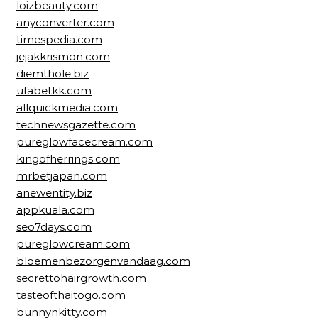
loizbeauty.com
anyconverter.com
timespedia.com
jejakkrismon.com
diemthole.biz
ufabetkk.com
allquickmedia.com
technewsgazette.com
pureglowfacecream.com
kingofherrings.com
mrbetjapan.com
anewentity.biz
appkuala.com
seo7days.com
pureglowcream.com
bloemenbezorgenvandaag.com
secrettohairgrowth.com
tasteofthaitogo.com
bunnynkitty.com