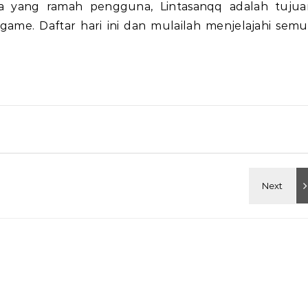
a yang ramah pengguna, Lintasanqq adalah tujua
ame. Daftar hari ini dan mulailah menjelajahi semu