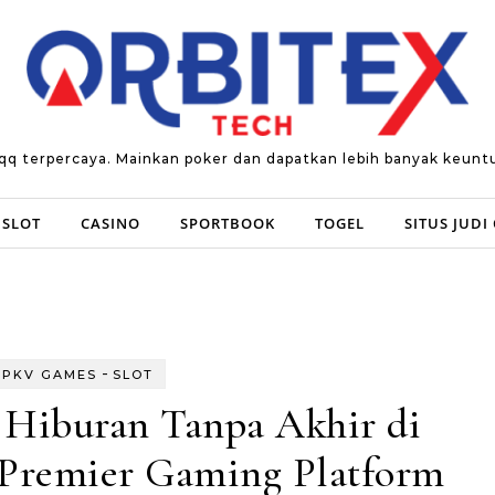
arqq terpercaya. Mainkan poker dan dapatkan lebih banyak keu
SLOT
CASINO
SPORTBOOK
TOGEL
SITUS JUDI
-
PKV GAMES
SLOT
n Hiburan Tanpa Akhir di
 Premier Gaming Platform