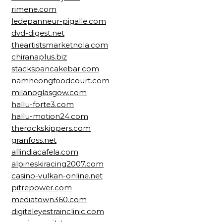
rimene.com
ledepanneur-pigalle.com
dvd-digest.net
theartistsmarketnola.com
chiranaplus.biz
stackspancakebar.com
namheongfoodcourt.com
milanoglasgow.com
hallu-forte3.com
hallu-motion24.com
therockskippers.com
granfoss.net
allindiacafela.com
alpineskiracing2007.com
casino-vulkan-online.net
pitrepower.com
mediatown360.com
digitaleyestrainclinic.com