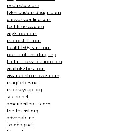
peolpstar.com
tylerscustomdesign.com
carworksonline.com
techtimesss.com
virylstore.com
motorstell.com
health150years.com
prescriptions-drug.org
technocrewsolution.com
viraltokvibes.com
vivianebritoimoveis.com
magforbes.net
monkeycap.org
sdenix.net
amarinhillcrest.com
the-tourist.org
advogato.net
isafebag.net