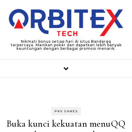
Skip to content
Nikmati bonus setiap hari di situs Bandarqq
terpercaya. Mainkan poker dan dapatkan lebih banyak
keuntungan dengan berbagai promosi menarik.
PKV GAMES
Buka kunci kekuatan menuQQ