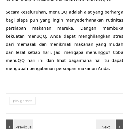
Secara keseluruhan, menuQQ adalah alat yang berharga
bagi siapa pun yang ingin menyederhanakan rutinitas
persiapan makanan mereka. Dengan membuka
kekuatan menuQQ, Anda dapat menghilangkan stres
dari memasak dan menikmati makanan yang mudah
dan lezat setiap hari. Jadi mengapa menunggu? Coba
menuQQ hari ini dan lihat bagaimana hal itu dapat
mengubah pengalaman persiapan makanan Anda.
pkv games