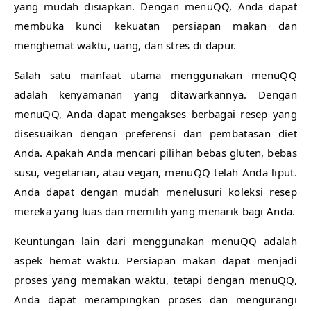
yang mudah disiapkan. Dengan menuQQ, Anda dapat
membuka kunci kekuatan persiapan makan dan
menghemat waktu, uang, dan stres di dapur.
Salah satu manfaat utama menggunakan menuQQ
adalah kenyamanan yang ditawarkannya. Dengan
menuQQ, Anda dapat mengakses berbagai resep yang
disesuaikan dengan preferensi dan pembatasan diet
Anda. Apakah Anda mencari pilihan bebas gluten, bebas
susu, vegetarian, atau vegan, menuQQ telah Anda liput.
Anda dapat dengan mudah menelusuri koleksi resep
mereka yang luas dan memilih yang menarik bagi Anda.
Keuntungan lain dari menggunakan menuQQ adalah
aspek hemat waktu. Persiapan makan dapat menjadi
proses yang memakan waktu, tetapi dengan menuQQ,
Anda dapat merampingkan proses dan mengurangi