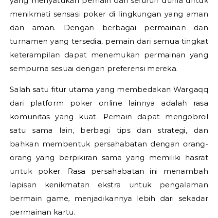
yang menyatukan pemain dari seluruh dunia untuk
menikmati sensasi poker di lingkungan yang aman
dan aman. Dengan berbagai permainan dan
turnamen yang tersedia, pemain dari semua tingkat
keterampilan dapat menemukan permainan yang
sempurna sesuai dengan preferensi mereka.
Salah satu fitur utama yang membedakan Wargaqq
dari platform poker online lainnya adalah rasa
komunitas yang kuat. Pemain dapat mengobrol
satu sama lain, berbagi tips dan strategi, dan
bahkan membentuk persahabatan dengan orang-
orang yang berpikiran sama yang memiliki hasrat
untuk poker. Rasa persahabatan ini menambah
lapisan kenikmatan ekstra untuk pengalaman
bermain game, menjadikannya lebih dari sekadar
permainan kartu.