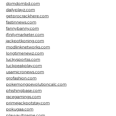
domdombd.com
dailyplayz.com
getprocrackhere.com
fastinnews.com
fannybanny.com
ifinitymarketer.com
jackpotkoning.com
modlinknetworks.com
longtimenewz.com
luckysportss.com
luckpeakplay.com
usamicronews.com
grofashion.com
pokemongoevolutioncalc.com
phishingbase.com
racegamings.com
primejackpotstay.com
pokugaa.com
playvaultgame.com