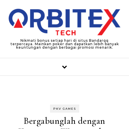
Skip to content
Nikmati bonus setiap hari di situs Bandarqq
terpercaya. Mainkan poker dan dapatkan lebih banyak
keuntungan dengan berbagai promosi menarik.
PKV GAMES
Bergabunglah dengan