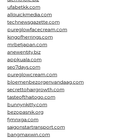
ufabetkk.com
allquickmedia.com
technewsgazette.com
pureglowfacecream.com
kingofherrings.com
mrbetjapan.com
anewentity.biz
appkuala.com
seo7days.com
pureglowcream.com
bloemenbezorgenvandaag.com
secrettohairgrowth.com
tasteofthaitogo.com
bunnynkitty.com
bezopasnik.org
fjmnxga.com
saigonstartransport.com
bangmaxwin.com