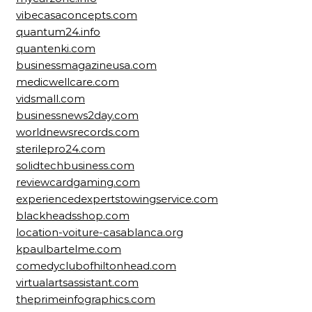
vibecasaconcepts.com
quantum24.info
quantenki.com
businessmagazineusa.com
medicwellcare.com
vidsmall.com
businessnews2day.com
worldnewsrecords.com
sterilepro24.com
solidtechbusiness.com
reviewcardgaming.com
experiencedexpertstowingservice.com
blackheadsshop.com
location-voiture-casablanca.org
kpaulbartelme.com
comedyclubofhiltonhead.com
virtualartsassistant.com
theprimeinfographics.com