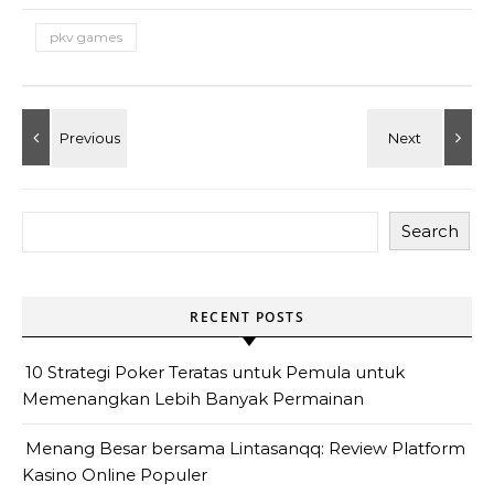
pkv games
Search
RECENT POSTS
10 Strategi Poker Teratas untuk Pemula untuk
Memenangkan Lebih Banyak Permainan
Menang Besar bersama Lintasanqq: Review Platform
Kasino Online Populer