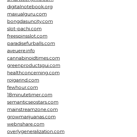
digitalnotebook.org
maxualguru.com
bongdasuncity.com
slot-pachi.com
freespinsslot.com
paradisefurballs.com
aveuere.info
cannabinoidtimes.com
greenproductsgui.com
healthconcerning.com
rojgarind.com
fewhour.com
18minutetimer.com
semanticseostars.com
mainstreamzone.com
growmarijuanas.com
webnshare.com
overlygeneralization.com