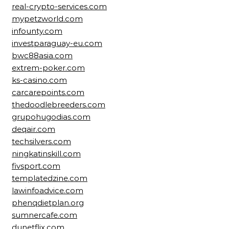
real-crypto-services.com
mypetzworld.com
infounty.com
investparaguay-eu.com
bwc88asia.com
extrem-poker.com
ks-casino.com
carcarepoints.com
thedoodlebreeders.com
grupohugodias.com
deqair.com
techsilvers.com
ningkatinskill.com
fivsport.com
templatedzine.com
lawinfoadvice.com
phenqdietplan.org
sumnercafe.com
dunetflix.com