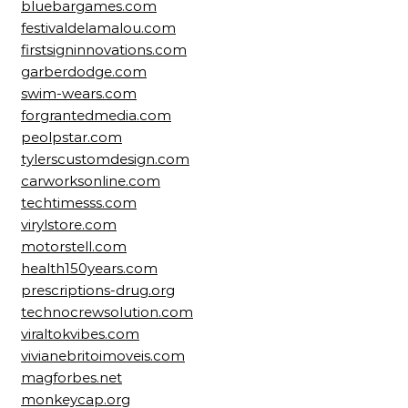
bluebargames.com
festivaldelamalou.com
firstsigninnovations.com
garberdodge.com
swim-wears.com
forgrantedmedia.com
peolpstar.com
tylerscustomdesign.com
carworksonline.com
techtimesss.com
virylstore.com
motorstell.com
health150years.com
prescriptions-drug.org
technocrewsolution.com
viraltokvibes.com
vivianebritoimoveis.com
magforbes.net
monkeycap.org