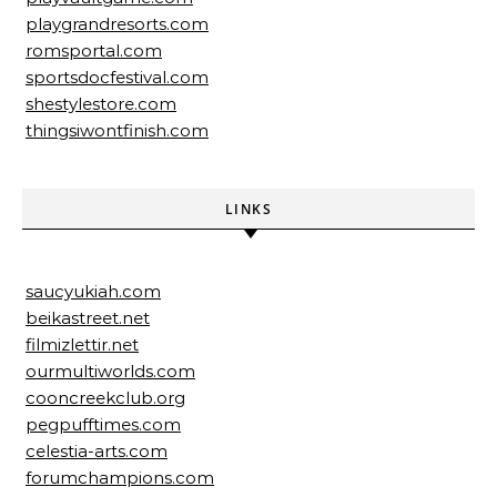
playgrandresorts.com
romsportal.com
sportsdocfestival.com
shestylestore.com
thingsiwontfinish.com
LINKS
saucyukiah.com
beikastreet.net
filmizlettir.net
ourmultiworlds.com
cooncreekclub.org
pegpufftimes.com
celestia-arts.com
forumchampions.com