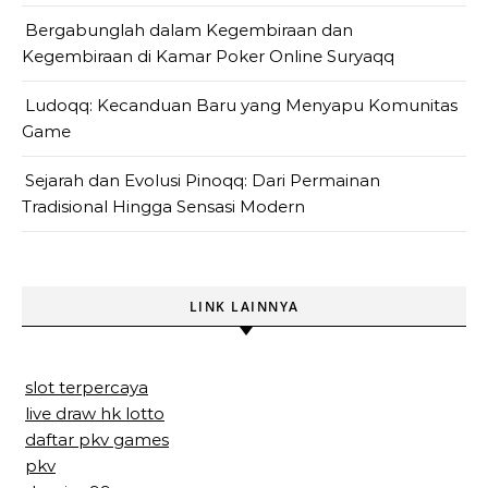
Bergabunglah dalam Kegembiraan dan
Kegembiraan di Kamar Poker Online Suryaqq
Ludoqq: Kecanduan Baru yang Menyapu Komunitas
Game
Sejarah dan Evolusi Pinoqq: Dari Permainan
Tradisional Hingga Sensasi Modern
LINK LAINNYA
slot terpercaya
live draw hk lotto
daftar pkv games
pkv