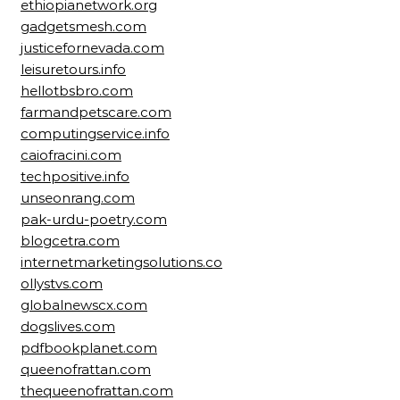
ethiopianetwork.org
gadgetsmesh.com
justicefornevada.com
leisuretours.info
hellotbsbro.com
farmandpetscare.com
computingservice.info
caiofracini.com
techpositive.info
unseonrang.com
pak-urdu-poetry.com
blogcetra.com
internetmarketingsolutions.co
ollystvs.com
globalnewscx.com
dogslives.com
pdfbookplanet.com
queenofrattan.com
thequeenofrattan.com