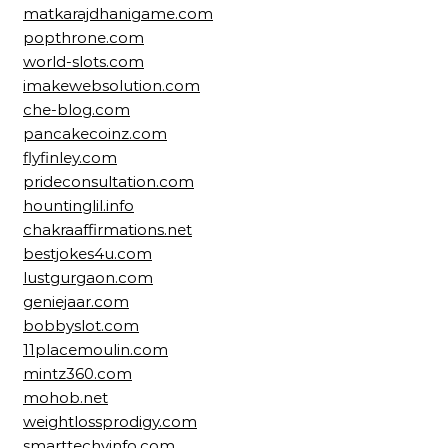
matkarajdhanigame.com
popthrone.com
world-slots.com
imakewebsolution.com
che-blog.com
pancakecoinz.com
flyfinley.com
prideconsultation.com
hountinglil.info
chakraaffirmations.net
bestjokes4u.com
lustgurgaon.com
geniejaar.com
bobbyslot.com
11placemoulin.com
mintz360.com
mohob.net
weightlossprodigy.com
smarttechyinfo.com