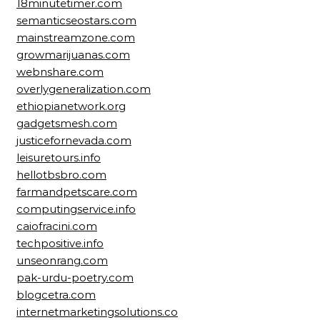
18minutetimer.com
semanticseostars.com
mainstreamzone.com
growmarijuanas.com
webnshare.com
overlygeneralization.com
ethiopianetwork.org
gadgetsmesh.com
justicefornevada.com
leisuretours.info
hellotbsbro.com
farmandpetscare.com
computingservice.info
caiofracini.com
techpositive.info
unseonrang.com
pak-urdu-poetry.com
blogcetra.com
internetmarketingsolutions.co