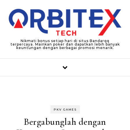
Skip to content
Nikmati bonus setiap hari di situs Bandarqq
terpercaya. Mainkan poker dan dapatkan lebih banyak
keuntungan dengan berbagai promosi menarik.
PKV GAMES
Bergabunglah dengan