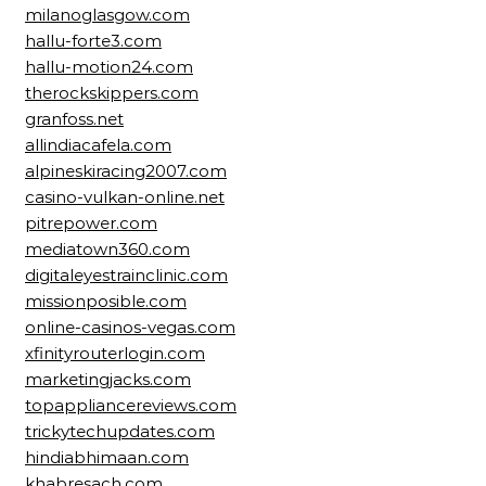
milanoglasgow.com
hallu-forte3.com
hallu-motion24.com
therockskippers.com
granfoss.net
allindiacafela.com
alpineskiracing2007.com
casino-vulkan-online.net
pitrepower.com
mediatown360.com
digitaleyestrainclinic.com
missionposible.com
online-casinos-vegas.com
xfinityrouterlogin.com
marketingjacks.com
topappliancereviews.com
trickytechupdates.com
hindiabhimaan.com
khabresach.com