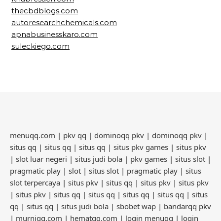
thecbdblogs.com
autoresearchchemicals.com
apnabusinesskaro.com
suleckiego.com
menuqq.com
|
pkv qq
|
dominoqq pkv
|
dominoqq pkv
|
situs qq
|
situs qq
|
situs qq
|
situs pkv games
|
situs pkv
|
slot luar negeri
|
situs judi bola
|
pkv games
|
situs slot
|
pragmatic play
|
slot
|
situs slot
|
pragmatic play
|
situs
slot terpercaya
|
situs pkv
|
situs qq
|
situs pkv
|
situs pkv
|
situs pkv
|
situs qq
|
situs qq
|
situs qq
|
situs qq
|
situs
qq
|
situs qq
|
situs judi bola
|
sbobet wap
|
bandarqq pkv
|
murniqq.com
|
hematqq.com
|
login menuqq
|
login