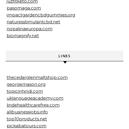
juzfitketo.com
pasomaga.com
impactgardencbdgummies.org
naturesstimulantcbd.net
nopalinaeuropa.com
biomagnify.net
LINKS
thecedarglenmaltshop.com
georgemason.org
topicinhindi.com
uklanguageacademy.com
lindehealthcarefree.com
allbusinessjobs.info
top10products.net
pickabatours.com