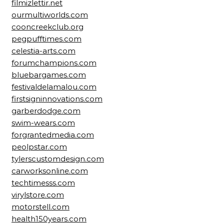
filmizlettir.net
ourmultiworlds.com
cooncreekclub.org
pegpufftimes.com
celestia-arts.com
forumchampions.com
bluebargames.com
festivaldelamalou.com
firstsigninnovations.com
garberdodge.com
swim-wears.com
forgrantedmedia.com
peolpstar.com
tylerscustomdesign.com
carworksonline.com
techtimesss.com
virylstore.com
motorstell.com
health150years.com