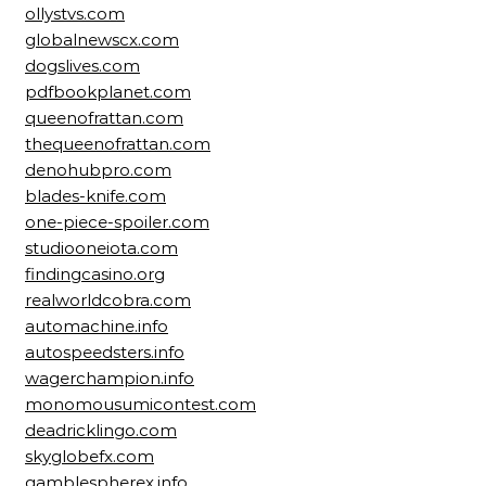
ollystvs.com
globalnewscx.com
dogslives.com
pdfbookplanet.com
queenofrattan.com
thequeenofrattan.com
denohubpro.com
blades-knife.com
one-piece-spoiler.com
studiooneiota.com
findingcasino.org
realworldcobra.com
automachine.info
autospeedsters.info
wagerchampion.info
monomousumicontest.com
deadricklingo.com
skyglobefx.com
gamblespherex.info