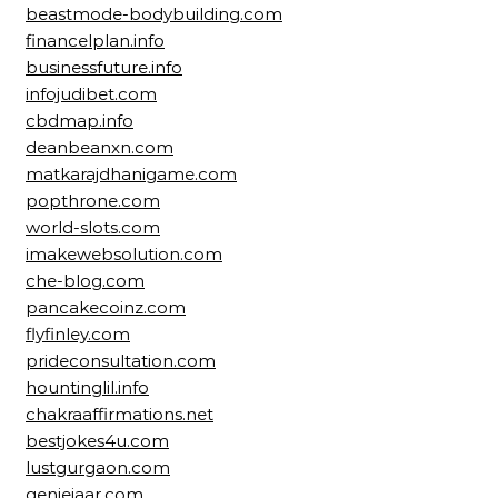
beastmode-bodybuilding.com
financelplan.info
businessfuture.info
infojudibet.com
cbdmap.info
deanbeanxn.com
matkarajdhanigame.com
popthrone.com
world-slots.com
imakewebsolution.com
che-blog.com
pancakecoinz.com
flyfinley.com
prideconsultation.com
hountinglil.info
chakraaffirmations.net
bestjokes4u.com
lustgurgaon.com
geniejaar.com