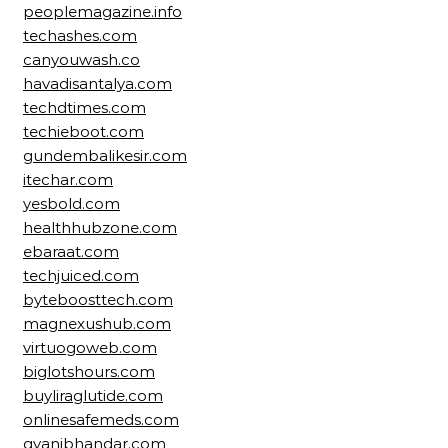
peoplemagazine.info
techashes.com
canyouwash.co
havadisantalya.com
techdtimes.com
techieboot.com
gundembalikesir.com
itechar.com
yesbold.com
healthhubzone.com
ebaraat.com
techjuiced.com
byteboosttech.com
magnexushub.com
virtuogoweb.com
biglotshours.com
buyliraglutide.com
onlinesafemeds.com
gyanibhandar.com