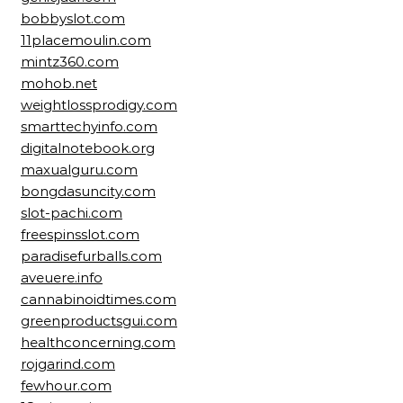
bobbyslot.com
11placemoulin.com
mintz360.com
mohob.net
weightlossprodigy.com
smarttechyinfo.com
digitalnotebook.org
maxualguru.com
bongdasuncity.com
slot-pachi.com
freespinsslot.com
paradisefurballs.com
aveuere.info
cannabinoidtimes.com
greenproductsgui.com
healthconcerning.com
rojgarind.com
fewhour.com