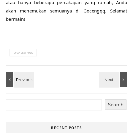
atau hanya beberapa percakapan yang ramah, Anda
akan menemukan semuanya di Gocengqq. Selamat
bermain!
pkv games
Search
RECENT POSTS