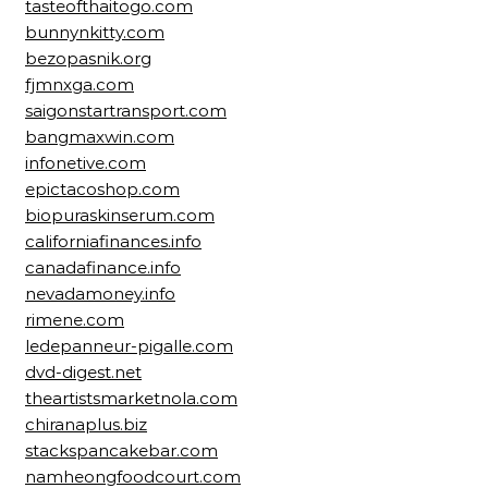
tasteofthaitogo.com
bunnynkitty.com
bezopasnik.org
fjmnxga.com
saigonstartransport.com
bangmaxwin.com
infonetive.com
epictacoshop.com
biopuraskinserum.com
californiafinances.info
canadafinance.info
nevadamoney.info
rimene.com
ledepanneur-pigalle.com
dvd-digest.net
theartistsmarketnola.com
chiranaplus.biz
stackspancakebar.com
namheongfoodcourt.com