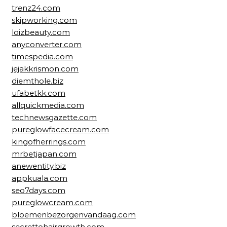
trenz24.com
skipworking.com
loizbeauty.com
anyconverter.com
timespedia.com
jejakkrismon.com
diemthole.biz
ufabetkk.com
allquickmedia.com
technewsgazette.com
pureglowfacecream.com
kingofherrings.com
mrbetjapan.com
anewentity.biz
appkuala.com
seo7days.com
pureglowcream.com
bloemenbezorgenvandaag.com
secrettohairgrowth.com