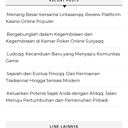
RECENT POSTS
Menang Besar bersama Lintasanqq: Review Platform
Kasino Online Populer
Bergabunglah dalam Kegembiraan dan
Kegembiraan di Kamar Poker Online Suryaqq
Ludoqq: Kecanduan Baru yang Menyapu Komunitas
Game
Sejarah dan Evolusi Pinoqq: Dari Permainan
Tradisional Hingga Sensasi Modern
Keluarkan Potensi Sejati Anda dengan Ahliqq: Jalan
Menuju Pertumbuhan dan Pemenuhan Pribadi
LINK LAINNYA