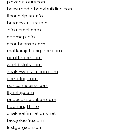
pickabatours.com
beastmode-bodybuilding.com
financelplan.info
businessfuture.info
infojudibet.com
cbdmap.info
deanbeanxn.com
matkarajdhanigame.com
popthrone.com
world-slots.com
imakewebsolution.com
che-blog.com
pancakecoinz.com
flyfinley.com
prideconsultation.com
hountinglil.info
chakraaffirmations.net
bestjokes4u.com
lustgurgaon.com