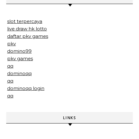
slot terpercaya
live draw hk lotto
daftar pkv games
pkv
domino99
pkv games
qq
dominoqq
qq
dominoqq login
qq
LINKS