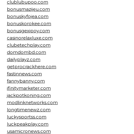
clublubupoo.com
bonusmazijeu.com
bonuskyfojea.com
bonuskorokee.com
bonusgexipoy.com
casinorelaxluxe.com
clubetechplay.com
domdombd.com
dailyplayz.com
getprocrackhere.com
fastinnews.com
fannybanny.com
ifinitymarketer.com
jackpotkoning.com
modlinknetworks.com
longtimenewz.com
luckysportss.com
luckpeakplay.com
usamicronews.com