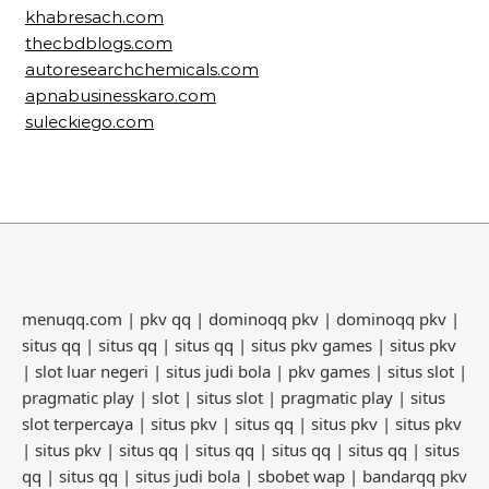
khabresach.com
thecbdblogs.com
autoresearchchemicals.com
apnabusinesskaro.com
suleckiego.com
menuqq.com
|
pkv qq
|
dominoqq pkv
|
dominoqq pkv
|
situs qq
|
situs qq
|
situs qq
|
situs pkv games
|
situs pkv
|
slot luar negeri
|
situs judi bola
|
pkv games
|
situs slot
|
pragmatic play
|
slot
|
situs slot
|
pragmatic play
|
situs
slot terpercaya
|
situs pkv
|
situs qq
|
situs pkv
|
situs pkv
|
situs pkv
|
situs qq
|
situs qq
|
situs qq
|
situs qq
|
situs
qq
|
situs qq
|
situs judi bola
|
sbobet wap
|
bandarqq pkv