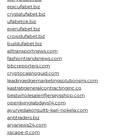
epicufabet.biz
crystalufabet.biz
ufabetok.biz
everufabet.biz
crowdufabet.biz
buildufabet.biz
alltransportnews.com
fashiontrandsnews.com
bbcreporters.com
cryptocasinoguid.com
leadingedgemarketingsolutionsmi.com
kastratigeneralcontractinginc.co
bestwholesalenfljerseysshop.com
openlivinglabdays14.com
ayurvedakonsultti-kari-nokela.com
antitraders.biz
aryanews24.com
xscape-it.com