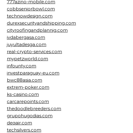
777azino-mobile.com
cobbseniorbowl.com
technowdesign.com
durexsecurityandshipping.com
cityroofingandplannig.com
ivdabergasa.com
juyultadesga.com
real-crypto-services.com
mypetzworld.com
infounty.com
investparaguay-eu.com
bwc88asia.com
extrem-poker.com
ks-casino.com
carcarepoints.com
thedoodlebreeders.com
grupohugodias.com
deqair.com
techsilvers.com