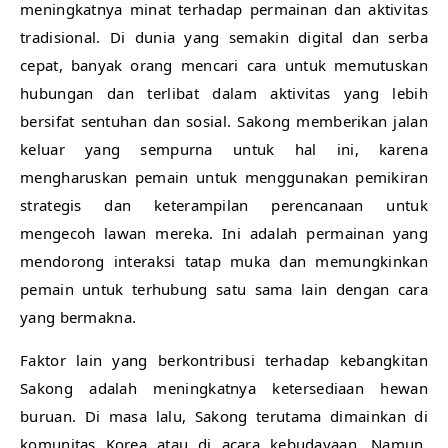
meningkatnya minat terhadap permainan dan aktivitas
tradisional. Di dunia yang semakin digital dan serba
cepat, banyak orang mencari cara untuk memutuskan
hubungan dan terlibat dalam aktivitas yang lebih
bersifat sentuhan dan sosial. Sakong memberikan jalan
keluar yang sempurna untuk hal ini, karena
mengharuskan pemain untuk menggunakan pemikiran
strategis dan keterampilan perencanaan untuk
mengecoh lawan mereka. Ini adalah permainan yang
mendorong interaksi tatap muka dan memungkinkan
pemain untuk terhubung satu sama lain dengan cara
yang bermakna.
Faktor lain yang berkontribusi terhadap kebangkitan
Sakong adalah meningkatnya ketersediaan hewan
buruan. Di masa lalu, Sakong terutama dimainkan di
komunitas Korea atau di acara kebudayaan. Namun,