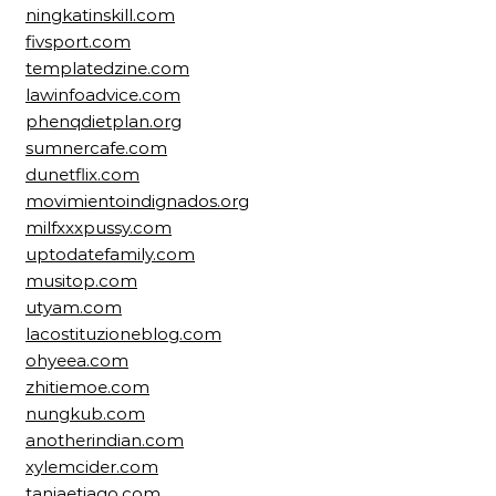
ningkatinskill.com
fivsport.com
templatedzine.com
lawinfoadvice.com
phenqdietplan.org
sumnercafe.com
dunetflix.com
movimientoindignados.org
milfxxxpussy.com
uptodatefamily.com
musitop.com
utyam.com
lacostituzioneblog.com
ohyeea.com
zhitiemoe.com
nungkub.com
anotherindian.com
xylemcider.com
taniaetiago.com