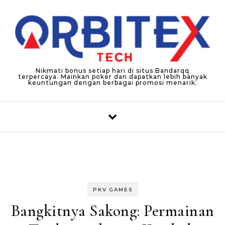
Skip to content
Nikmati bonus setiap hari di situs Bandarqq
terpercaya. Mainkan poker dan dapatkan lebih banyak
keuntungan dengan berbagai promosi menarik.
PKV GAMES
Bangkitnya Sakong: Permainan