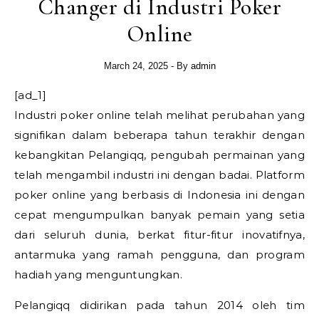
Changer di Industri Poker
Online
March 24, 2025
- By
admin
[ad_1]
Industri poker online telah melihat perubahan yang
signifikan dalam beberapa tahun terakhir dengan
kebangkitan Pelangiqq, pengubah permainan yang
telah mengambil industri ini dengan badai. Platform
poker online yang berbasis di Indonesia ini dengan
cepat mengumpulkan banyak pemain yang setia
dari seluruh dunia, berkat fitur-fitur inovatifnya,
antarmuka yang ramah pengguna, dan program
hadiah yang menguntungkan.
Pelangiqq didirikan pada tahun 2014 oleh tim