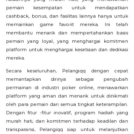
pemain kesempatan untuk mendapatkan
cashback, bonus, dan fasilitas lainnya hanya untuk
memainkan game favorit mereka. Ini telah
membantu menarik dan mempertahankan basis
pemain yang loyal, yang menghargai komitmen
platform untuk menghargai kesetiaan dan dedikasi
mereka.
Secara keseluruhan, Pelangiqq dengan cepat
memantapkan dirinya sebagai pengubah
permainan di industri poker online, menawarkan
platform yang aman dan menarik untuk dinikmati
oleh para pemain dari semua tingkat keterampilan.
Dengan fitur -fitur inovatif, program hadiah yang
murah hati, dan komitmen terhadap keadilan dan
transparansi, Pelangiqq siap untuk melanjutkan