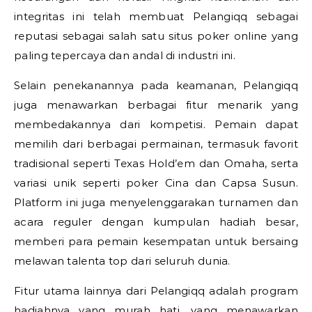
integritas ini telah membuat Pelangiqq sebagai
reputasi sebagai salah satu situs poker online yang
paling tepercaya dan andal di industri ini.
Selain penekanannya pada keamanan, Pelangiqq
juga menawarkan berbagai fitur menarik yang
membedakannya dari kompetisi. Pemain dapat
memilih dari berbagai permainan, termasuk favorit
tradisional seperti Texas Hold’em dan Omaha, serta
variasi unik seperti poker Cina dan Capsa Susun.
Platform ini juga menyelenggarakan turnamen dan
acara reguler dengan kumpulan hadiah besar,
memberi para pemain kesempatan untuk bersaing
melawan talenta top dari seluruh dunia.
Fitur utama lainnya dari Pelangiqq adalah program
hadiahnya yang murah hati, yang menawarkan