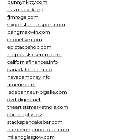
bunnynkitty.com
bezopasnik.org
fjmnxga.com
saigonstartransport.com
bangmaxwin.com
infonetive.com
epictacoshop.com
biopuraskinserum.com
californiafinances.info
canadafinance.info
nevadamoney.info
rimene.com
ledepanneur-pigalle.com
dvd-digest.net
theartistsmarketnola.com
chiranaplus.biz
stackspancakebar.com
namheongfoodcourt.com
milanoglasgow.com