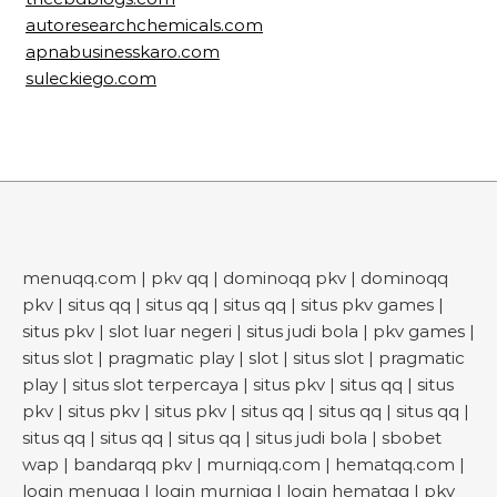
autoresearchchemicals.com
apnabusinesskaro.com
suleckiego.com
menuqq.com
|
pkv qq
|
dominoqq pkv
|
dominoqq
pkv
|
situs qq
|
situs qq
|
situs qq
|
situs pkv games
|
situs pkv
|
slot luar negeri
|
situs judi bola
|
pkv games
|
situs slot
|
pragmatic play
|
slot
|
situs slot
|
pragmatic
play
|
situs slot terpercaya
|
situs pkv
|
situs qq
|
situs
pkv
|
situs pkv
|
situs pkv
|
situs qq
|
situs qq
|
situs qq
|
situs qq
|
situs qq
|
situs qq
|
situs judi bola
|
sbobet
wap
|
bandarqq pkv
|
murniqq.com
|
hematqq.com
|
login menuqq
|
login murniqq
|
login hematqq
|
pkv