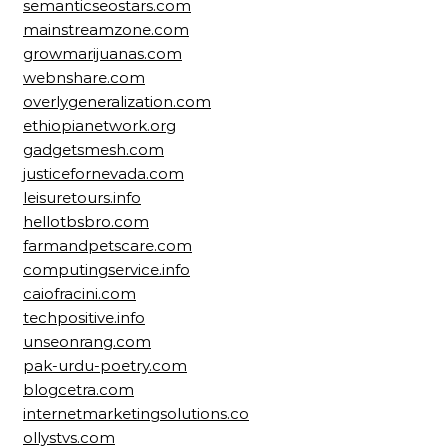
semanticseostars.com
mainstreamzone.com
growmarijuanas.com
webnshare.com
overlygeneralization.com
ethiopianetwork.org
gadgetsmesh.com
justicefornevada.com
leisuretours.info
hellotbsbro.com
farmandpetscare.com
computingservice.info
caiofracini.com
techpositive.info
unseonrang.com
pak-urdu-poetry.com
blogcetra.com
internetmarketingsolutions.co
ollystvs.com