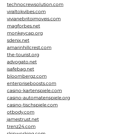
technocrewsolution.com
viraltokvibes.com
vivianebritoimoveis.com
magforbes.net
monkeycap.org
sdenix.net
amarinhillcrest.com
the-tourist.org
advogato.net
isafebag.net
bloombergz.com
enterpriseboosts.com
casino-kartenspiele.com
casino-automatenspiele.org
casino-tischspiele.com
otbody.com
jamestrust.net
trenz24.com
skipworking.com