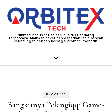
Skip to content
Nikmati bonus setiap hari di situs Bandarqq
terpercaya. Mainkan poker dan dapatkan lebih banyak
keuntungan dengan berbagai promosi menarik.
PKV GAMES
Bangkitnya Pelangiqq: Game-