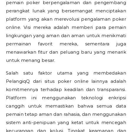
pemain poker berpengalaman dan pengembang
perangkat lunak yang bersemangat menciptakan
platform yang akan merevolusi pengalaman poker
online. Visi mereka adalah memberi para pemain
lingkungan yang aman dan aman untuk menikmati
permainan favorit mereka, sementara juga
menawarkan fitur dan peluang baru yang menarik
untuk menang besar.
Salah satu faktor utama yang membedakan
PelangiqQ dari situs poker online lainnya adalah
komitmennya terhadap keadilan dan transparansi.
Platform ini menggunakan teknologi enkripsi
canggih untuk memastikan bahwa semua data
pemain tetap aman dan rahasia, dan menggunakan
sistem anti-penipuan yang ketat untuk mencegah
kecurangan dan kolusi. Tingkat keamanan dan