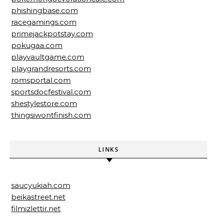
phishingbase.com
racegamings.com
primejackpotstay.com
pokugaa.com
playvaultgame.com
playgrandresorts.com
romsportal.com
sportsdocfestival.com
shestylestore.com
thingsiwontfinish.com
LINKS
saucyukiah.com
beikastreet.net
filmizlettir.net