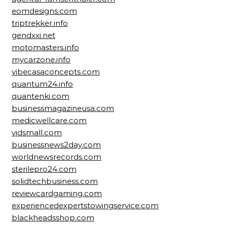
eomdesigns.com
triptrekker.info
gendxxi.net
motomasters.info
mycarzone.info
vibecasaconcepts.com
quantum24.info
quantenki.com
businessmagazineusa.com
medicwellcare.com
vidsmall.com
businessnews2day.com
worldnewsrecords.com
sterilepro24.com
solidtechbusiness.com
reviewcardgaming.com
experiencedexpertstowingservice.com
blackheadsshop.com