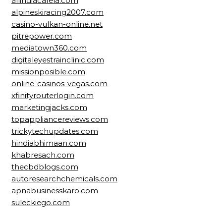
allindiacafela.com
alpineskiracing2007.com
casino-vulkan-online.net
pitrepower.com
mediatown360.com
digitaleyestrainclinic.com
missionposible.com
online-casinos-vegas.com
xfinityrouterlogin.com
marketingjacks.com
topappliancereviews.com
trickytechupdates.com
hindiabhimaan.com
khabresach.com
thecbdblogs.com
autoresearchchemicals.com
apnabusinesskaro.com
suleckiego.com