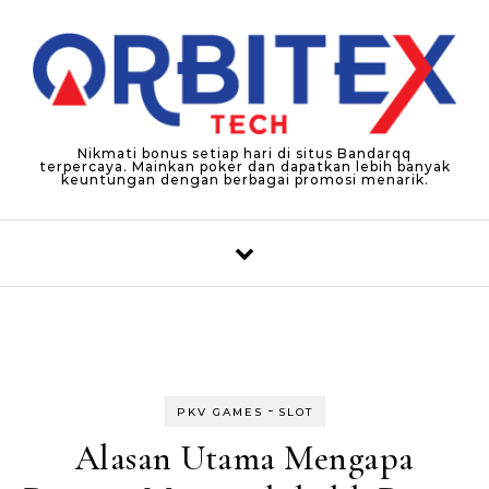
Skip to content
Nikmati bonus setiap hari di situs Bandarqq
terpercaya. Mainkan poker dan dapatkan lebih banyak
keuntungan dengan berbagai promosi menarik.
-
PKV GAMES
SLOT
Alasan Utama Mengapa