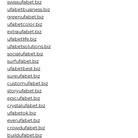
swissufabet.biz
ufabetbusiness.biz
greenufabet.biz
ufabetcolor.biz
extraufabet.biz
ufabetlife.biz
ufabetsolutions.biz
socialufabet.biz
surfufabet.biz
ufabetbest.biz
sureufabet.biz
customufabet.biz
storyufabet.biz
epicufabet.biz
crystalufabet.biz
ufabetok.biz
everufabet.biz
crowdufabet.biz
buildufabet.biz