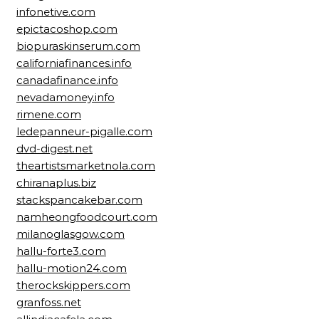
infonetive.com
epictacoshop.com
biopuraskinserum.com
californiafinances.info
canadafinance.info
nevadamoney.info
rimene.com
ledepanneur-pigalle.com
dvd-digest.net
theartistsmarketnola.com
chiranaplus.biz
stackspancakebar.com
namheongfoodcourt.com
milanoglasgow.com
hallu-forte3.com
hallu-motion24.com
therockskippers.com
granfoss.net