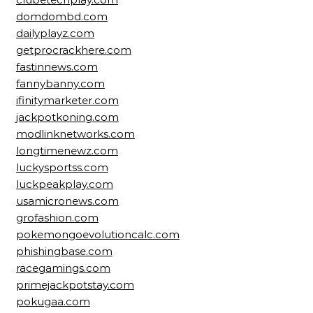
domdombd.com
dailyplayz.com
getprocrackhere.com
fastinnews.com
fannybanny.com
ifinitymarketer.com
jackpotkoning.com
modlinknetworks.com
longtimenewz.com
luckysportss.com
luckpeakplay.com
usamicronews.com
grofashion.com
pokemongoevolutioncalc.com
phishingbase.com
racegamings.com
primejackpotstay.com
pokugaa.com